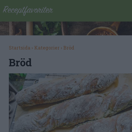
Startsida
›
Kategorier
›
Bröd
Bröd