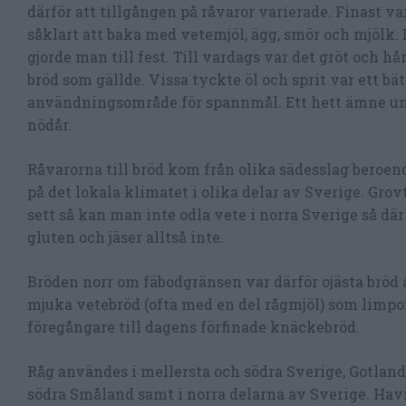
därför att tillgången på råvaror varierade. Finast va
såklart att baka med vetemjöl, ägg, smör och mjölk. 
gjorde man till fest. Till vardags var det gröt och hå
bröd som gällde. Vissa tyckte öl och sprit var ett bät
användningsområde för spannmål. Ett hett ämne u
nödår.
Råvarorna till bröd kom från olika sädesslag beroen
på det lokala klimatet i olika delar av Sverige. Grov
sett så kan man inte odla vete i norra Sverige så dä
gluten och jäser alltså inte.
Bröden norr om fäbodgränsen var därför ojästa bröd a
mjuka vetebröd (ofta med en del rågmjöl) som limpor
föregångare till dagens förfinade knäckebröd.
Råg användes i mellersta och södra Sverige, Gotland
södra Småland samt i norra delarna av Sverige. Havr