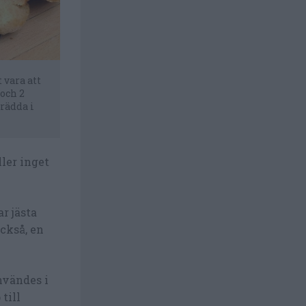
 vara att
 och 2
grädda i
ller inget
r jästa
ckså, en
nvändes i
till