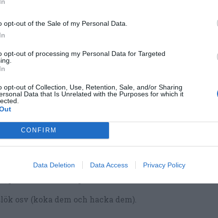
In
o opt-out of the Sale of my Personal Data.
In
llsätts.
to opt-out of processing my Personal Data for Targeted
ing.
du grovt innan (här kan du ta med stjälkarna också). Ti
In
o opt-out of Collection, Use, Retention, Sale, and/or Sharing
ersonal Data that Is Unrelated with the Purposes for which it
lected.
Out
CONFIRM
Data Deletion
Data Access
Privacy Policy
 potatis blir också gott.
slök osv (koka dem och hacka dem).