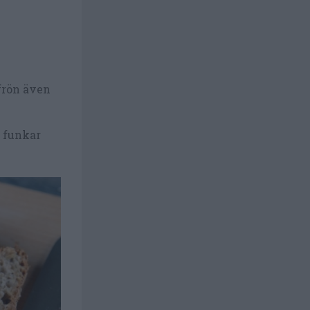
frön även
r funkar