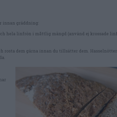
er innan gräddning:
ch hela linfrön i måttlig mängd (använd ej krossade lin
 och rosta dem gärna innan du tillsätter dem. Hasselnötte
da.
har