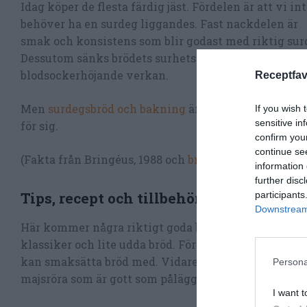
Idag köper de flesta färdig jäst. Fördelen är att vi in
behöver ha en surdeg liggandes. Fast nackdelen är
smak och konsistens som blir godast med riktig sur
Dessutom sänks brödets surhetsgrad och får en lägr
blodsockerhöjande verkan.
Receptfav
Men
surdegsbröd och bakning
är ett kapitel och art
If you wish 
sensitive in
för sig.
confirm you
continue se
(Fakta från Bringéus, 1988 och
bröd
på Wikipedia).
information 
further disc
Tips, recept och tillbehör
participants
Downstream 
Här kommer några riktigt goda brödrecept på både
klassiker och lite udda bröd. Först lite tips om vad 
kan smaksätta bröd med. Vidare finns också lite re
Persona
majsröra som är gott som pålägg. Vidare kan man g
I want t