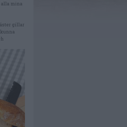
 alla mina
ster gillar
t kunna
ch