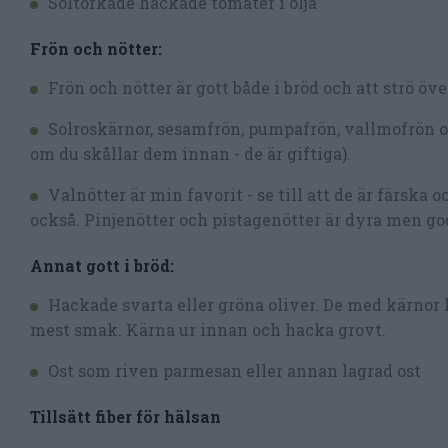
Soltorkade hackade tomater i olja
Frön och nötter:
Frön och nötter är gott både i bröd och att strö öv
Solroskärnor, sesamfrön, pumpafrön, vallmofrön o
om du skållar dem innan - de är giftiga).
Valnötter är min favorit - se till att de är färska
också. Pinjenötter och pistagenötter är dyra men go
Annat gott i bröd:
Hackade svarta eller gröna oliver. De med kärnor 
mest smak. Kärna ur innan och hacka grovt.
Ost som riven parmesan eller annan lagrad ost
Tillsätt fiber för hälsan