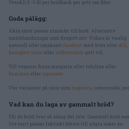
Vetekli 2 -3 dl per brödback ger gott om fiber.
Goda pålägg:
Äkta smör passar utmärkt till bröd. Alternativ
smörblandningar som Bregott osv. Vidare är vanlig
naturell eller smaksatt
färskost
med örter eller
dill
,
hemgjort smör
eller
rödbetssmör
gott till.
Till veganer finns margarin eller tofuline eller
hummus
eller
tapenade
.
Fler varianter på röror som
majsröra
, romescosås, p
Vad kan du laga av gammalt bröd?
Får du bröd över så släng det inte. Gammalt bröd so
lite torrt passar faktiskt bättre till några saker än