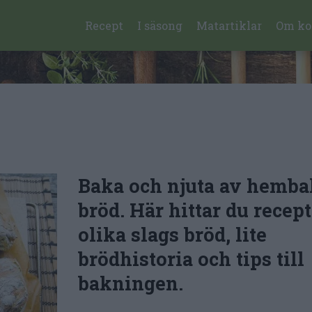
Recept
I säsong
Matartiklar
Om ko
Baka och njuta av hemba
bröd. Här hittar du recept
olika slags bröd, lite
brödhistoria och tips till
bakningen.