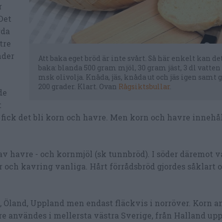
r
Det
rda
tre
nder
Att baka eget bröd är inte svårt. Så här enkelt kan det
baka: blanda 500 gram mjöl, 30 gram jäst, 3 dl vatten
msk olivolja. Knåda, jäs, knåda ut och jäs igen samt 
200 grader. Klart. Ovan
Rågsiktsbullar
.
de
t
r fick det bli korn och havre. Men korn och havre innehå
v havre - och kornmjöl (sk tunnbröd). I söder däremot va
 och kavring vanliga. Hårt förrådsbröd gjordes såklart o
, Öland, Uppland men endast fläckvis i norröver. Korn a
e användes i mellersta västra Sverige, från Halland upp 