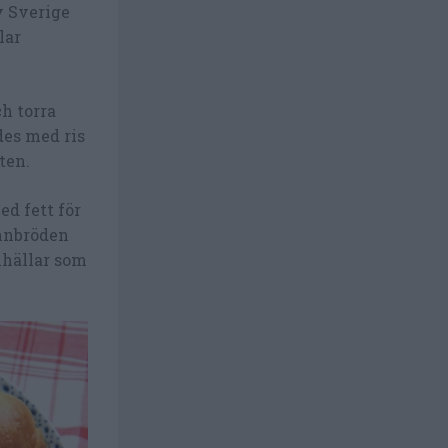
v Sverige
lar
ch torra
des med ris
ten.
d fett för
unnbröden
nhällar som