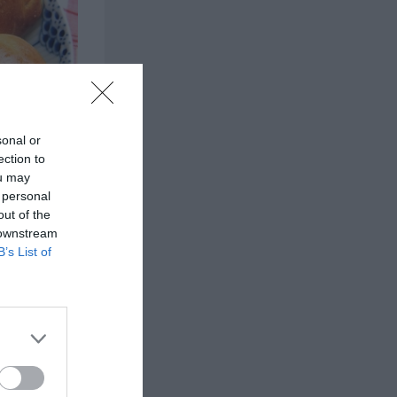
sonal or
ection to
ou may
 personal
out of the
 downstream
jöl låg
eter och
B’s List of
röd
av
ch en