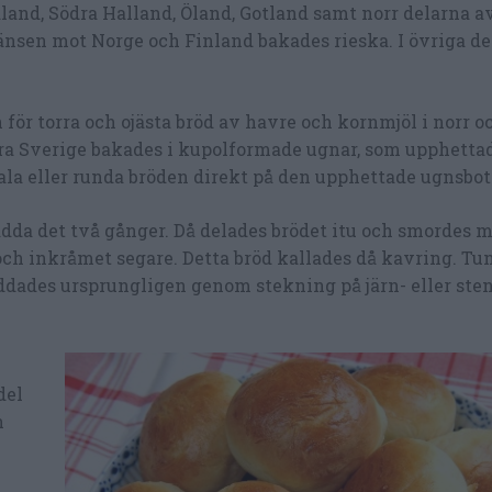
land, Södra Halland, Öland, Gotland samt norr delarna a
änsen mot Norge och Finland bakades rieska. I övriga de
för torra och ojästa bröd av havre och kornmjöl i norr o
ödra Sverige bakades i kupolformade ugnar, som upphetta
vala eller runda bröden direkt på den upphettade ugnsbot
da det två gånger. Då delades brödet itu och smordes me
och inkråmet segare. Detta bröd kallades då kavring. T
dades ursprungligen genom stekning på järn- eller ste
del
n