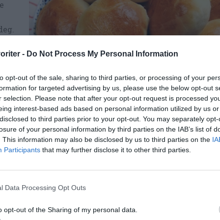
te
deg.
e
oriter -
Do Not Process My Personal Information
ikel
to opt-out of the sale, sharing to third parties, or processing of your per
formation for targeted advertising by us, please use the below opt-out s
r selection. Please note that after your opt-out request is processed y
eing interest-based ads based on personal information utilized by us or
disclosed to third parties prior to your opt-out. You may separately opt-
losure of your personal information by third parties on the IAB’s list of
Vetemjöl var förr mjölet nummer ett. Idag har vitt m
status - istället ska det vara fullkorn, fibrer, nyttigh
. This information may also be disclosed by us to third parties on the
IA
surdegar. Detta var vardagsbröd förr. Här ljusa
rosenb
Participants
that may further disclose it to other third parties.
vetemjöl - finare än så blev det inte förr.
man
cept på pålägg som
färskost med örter
, ett rödbetssmör o
l Data Processing Opt Outs
öra
hemgjort smör
också som är gott.
o opt-out of the Sharing of my personal data.