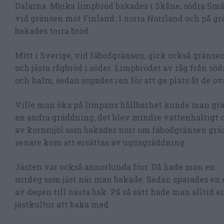
Dalarna. Mjuka limpbröd bakades i Skåne, södra Små
vid gränsen mot Finland. I norra Norrland och på gr
bakades torra bröd.
Mitt i Sverige, vid fäbodgränsen, gick också gränsen 
och jästa rågbröd i söder. Limpbrödet av råg från s
och halm, sedan sopades ren för att ge plats åt de o
Ville man öka på limpans hållbarhet kunde man gräd
en andra gräddning, det blev mindre vattenhaltigt 
av kornmjöl som bakades norr om fäbodgränsen gräd
senare kom att ersättas av ugnsgräddning.
Jästen var också annorlunda förr. Då hade man en
surdeg som jäst när man bakade. Sedan sparades en 
av degen till nästa bak. På så sätt hade man alltid e
jästkultur att baka med.