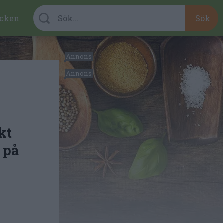
cken
kt
 på