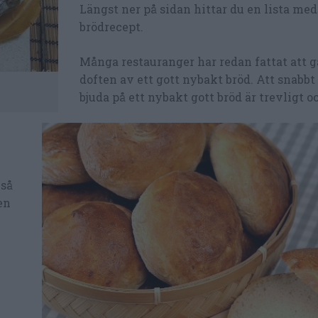
Längst ner på sidan hittar du en lista med
brödrecept.
Många restauranger har redan fattat att gä
doften av ett gott nybakt bröd. Att snabb
bjuda på ett nybakt gott bröd är trevligt o
 så
en