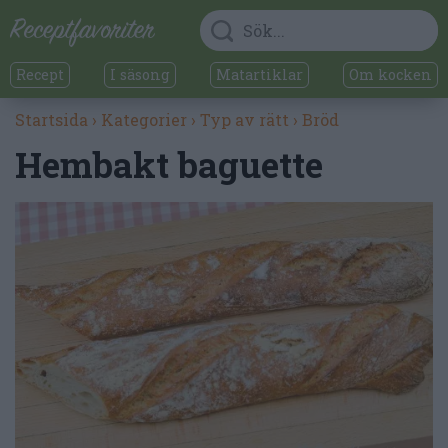
Recept
I säsong
Matartiklar
Om kocken
Startsida
›
Kategorier
›
Typ av rätt
›
Bröd
Hembakt baguette