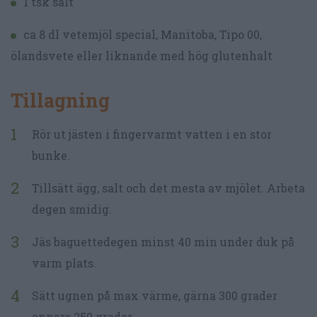
1 tsk salt
ca 8 dl vetemjöl special, Manitoba, Tipo 00,
ölandsvete eller liknande med hög glutenhalt
Tillagning
Rör ut jästen i fingervarmt vatten i en stor
bunke.
Tillsätt ägg, salt och det mesta av mjölet. Arbeta
degen smidig.
Jäs baguettedegen minst 40 min under duk på
varm plats.
Sätt ugnen på max värme, gärna 300 grader
annars 250 grader.