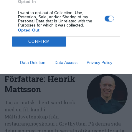
Opted In
E-mail
Skriv ut
I want to opt-out of Collection, Use,
Retention, Sale, and/or Sharing of my
Personal Data that Is Unrelated with the
Medel:
3.7
(
274
röster)
Purposes for which it was collected.
Opted Out
Uppskattat näringsvärde per portion:
CONFIRM
144 kcal
Publicerat:
2008-11-04
,
Uppdaterat:
2021-11-26
Data Deletion
Data Access
Privacy Policy
Författare:
Henrik
Mattsson
Jag är matskribent samt kock
med en fil. kand i
Måltidsvetenskap från
restauranghögskolan i Grythyttan. På denna sida
delar jag med mig av tusentals olika recept för alla