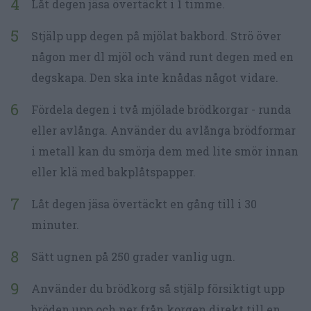
Låt degen jäsa övertäckt i 1 timme.
Stjälp upp degen på mjölat bakbord. Strö över
någon mer dl mjöl och vänd runt degen med en
degskapa. Den ska inte knådas något vidare.
Fördela degen i två mjölade brödkorgar - runda
eller avlånga. Använder du avlånga brödformar
i metall kan du smörja dem med lite smör innan
eller klä med bakplåtspapper.
Låt degen jäsa övertäckt en gång till i 30
minuter.
Sätt ugnen på 250 grader vanlig ugn.
Använder du brödkorg så stjälp försiktigt upp
bröden upp och ner från korgen direkt till en