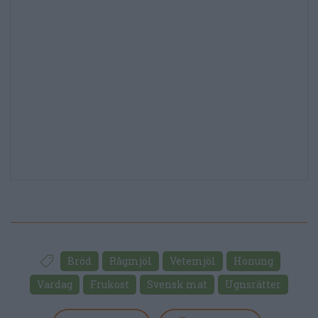
Bröd
Rågmjöl
Vetemjöl
Honung
Vardag
Frukost
Svensk mat
Ugnsrätter