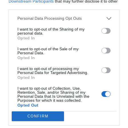
Downstream Participants
that may further disclose it to other
smaker - noviser som hemmakockar. Alla recept
third parties.
har jag provlagat, skrivit och fotat så att du ska
kunna laga dem med bästa resultat hemma. Läs mer
Personal Data Processing Opt Outs
om mig
.
I want to opt-out of the Sharing of my
personal data.
Opted In
I want to opt-out of the Sale of my
Tillbehör och liknande:
Personal Data.
Opted In
I want to opt-out of processing my
RECEPT
Personal Data for Targeted Advertising.
Opted In
I want to opt-out of Collection, Use,
Retention, Sale, and/or Sharing of my
Personal Data that Is Unrelated with the
Purposes for which it was collected.
Opted Out
CONFIRM