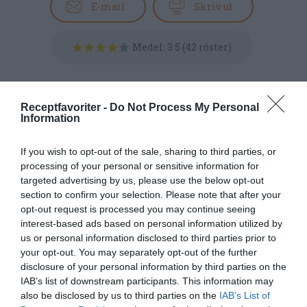
E-mail
Skriv ut
Medel:
3.5
(
42
röster)
Uppskattat näringsvärde per portion:
116 kcal
Receptfavoriter -
Do Not Process My Personal
Information
Publicerat:
2010-07-13
,
Uppdaterat:
2025-01-17
If you wish to opt-out of the sale, sharing to third parties, or
processing of your personal or sensitive information for
Författare:
Henrik
targeted advertising by us, please use the below opt-out
section to confirm your selection. Please note that after your
Mattsson
opt-out request is processed you may continue seeing
interest-based ads based on personal information utilized by
Jag är matskribent samt kock
us or personal information disclosed to third parties prior to
med en fil. kand i
your opt-out. You may separately opt-out of the further
Måltidsvetenskap från
disclosure of your personal information by third parties on the
restauranghögskolan i Grythyttan. På denna sida
IAB’s list of downstream participants. This information may
also be disclosed by us to third parties on the
IAB’s List of
delar jag med mig av tusentals olika recept för alla