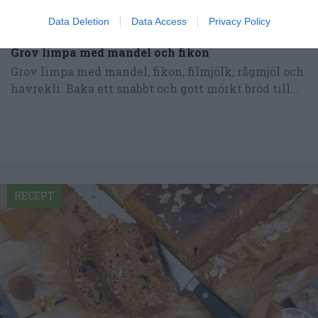
Data Deletion
Data Access
Privacy Policy
Grov limpa med mandel och fikon
Grov limpa med mandel, fikon, filmjölk, rågmjöl och
havrekli. Baka ett snabbt och gott mörkt bröd till...
RECEPT