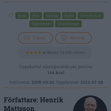
Bröd
Fest
Vardag
Buffé
Svensk mat
Ugnsrätter
Grundrecept
E-mail
Skriv ut
Medel:
3.8
(
143
röster)
Uppskattat näringsvärde per portion:
144 kcal
Publicerat:
2008-09-26
,
Uppdaterat:
2022-07-28
Författare:
Henrik
Mattsson