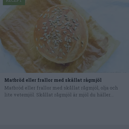
RECEPT
Matbröd eller frallor med skållat rågmjöl
Matbröd eller frallor med skållat rågmjöl, olja och
lite vetemjöl. Skållat rågmjöl är mjöl du häller...