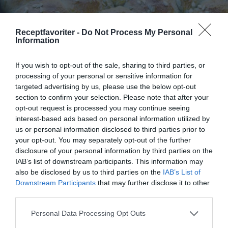
Receptfavoriter -
Do Not Process My Personal
Information
If you wish to opt-out of the sale, sharing to third parties, or
processing of your personal or sensitive information for
targeted advertising by us, please use the below opt-out
section to confirm your selection. Please note that after your
opt-out request is processed you may continue seeing
Brytbröd i långpanna
interest-based ads based on personal information utilized by
Baka ett gott brytbröd i långpanna. Lättbakat till
us or personal information disclosed to third parties prior to
många för fest, middag och buffé. Brytbröd är...
your opt-out. You may separately opt-out of the further
disclosure of your personal information by third parties on the
IAB’s list of downstream participants. This information may
also be disclosed by us to third parties on the
IAB’s List of
Downstream Participants
that may further disclose it to other
third parties.
RECEPT
Personal Data Processing Opt Outs