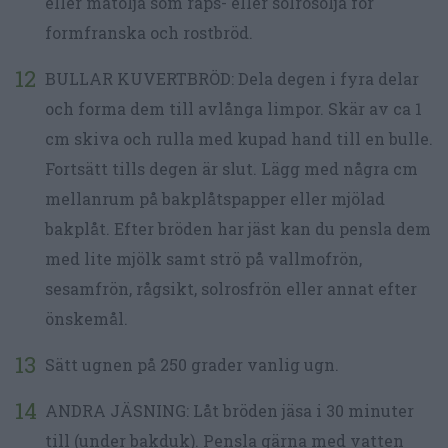
eller matolja som raps- eller solrosolja för
formfranska och rostbröd.
BULLAR KUVERTBRÖD: Dela degen i fyra delar
och forma dem till avlånga limpor. Skär av ca 1
cm skiva och rulla med kupad hand till en bulle.
Fortsätt tills degen är slut. Lägg med några cm
mellanrum på bakplåtspapper eller mjölad
bakplåt. Efter bröden har jäst kan du pensla dem
med lite mjölk samt strö på vallmofrön,
sesamfrön, rågsikt, solrosfrön eller annat efter
önskemål.
Sätt ugnen på 250 grader vanlig ugn.
ANDRA JÄSNING: Låt bröden jäsa i 30 minuter
till (under bakduk). Pensla gärna med vatten