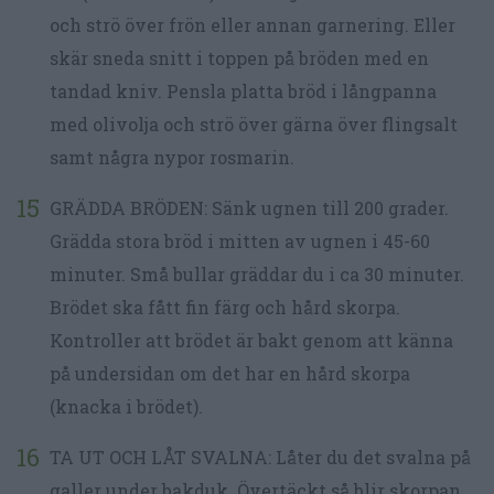
och strö över frön eller annan garnering. Eller
skär sneda snitt i toppen på bröden med en
tandad kniv. Pensla platta bröd i långpanna
med olivolja och strö över gärna över flingsalt
samt några nypor rosmarin.
GRÄDDA BRÖDEN: Sänk ugnen till 200 grader.
Grädda stora bröd i mitten av ugnen i 45-60
minuter. Små bullar gräddar du i ca 30 minuter.
Brödet ska fått fin färg och hård skorpa.
Kontroller att brödet är bakt genom att känna
på undersidan om det har en hård skorpa
(knacka i brödet).
TA UT OCH LÅT SVALNA: Låter du det svalna på
galler under bakduk. Övertäckt så blir skorpan