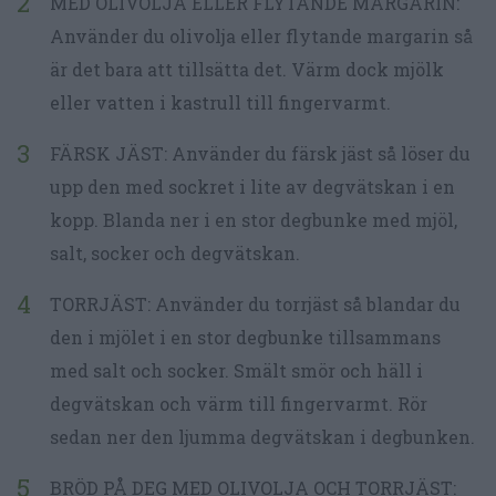
MED OLIVOLJA ELLER FLYTANDE MARGARIN:
Använder du olivolja eller flytande margarin så
är det bara att tillsätta det. Värm dock mjölk
eller vatten i kastrull till fingervarmt.
FÄRSK JÄST: Använder du färsk jäst så löser du
upp den med sockret i lite av degvätskan i en
kopp. Blanda ner i en stor degbunke med mjöl,
salt, socker och degvätskan.
TORRJÄST: Använder du torrjäst så blandar du
den i mjölet i en stor degbunke tillsammans
med salt och socker. Smält smör och häll i
degvätskan och värm till fingervarmt. Rör
sedan ner den ljumma degvätskan i degbunken.
BRÖD PÅ DEG MED OLIVOLJA OCH TORRJÄST: