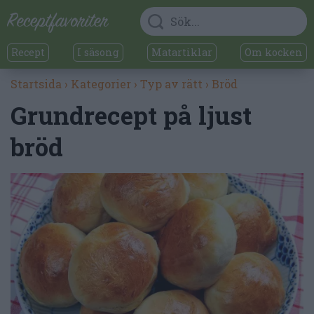
Recept
I säsong
Matartiklar
Om kocken
Startsida
›
Kategorier
›
Typ av rätt
›
Bröd
Grundrecept på ljust
bröd