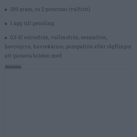
200 gram, ca 2 potatisar (valfritt)
1 ägg till pensling
0,5 dl solrosfrön, vallmofrön, sesamfrön,
havregryn, havrekärnor, pumpafrön eller rågflingor
att garnera bröden med