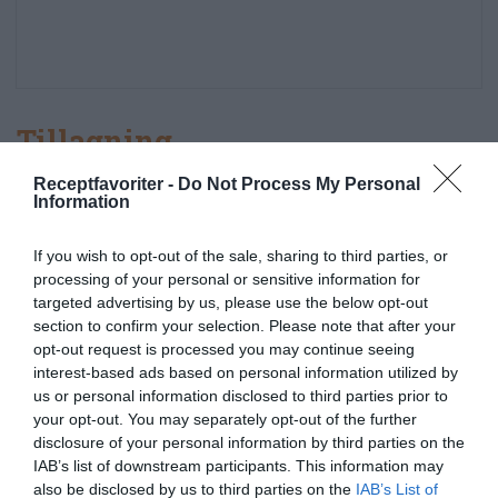
Tillagning
Receptfavoriter -
Do Not Process My Personal
Att ha i potatis är gott men valfritt. Skala och
Information
tärna potatis. Täck med vatten och koka den
If you wish to opt-out of the sale, sharing to third parties, or
mjuk under lock i 15 minuter. Låt svalna. Mosa
processing of your personal or sensitive information for
ihop potatisen.
targeted advertising by us, please use the below opt-out
section to confirm your selection. Please note that after your
Smält smör i en kastrull.
opt-out request is processed you may continue seeing
interest-based ads based on personal information utilized by
Ta av från värmen och tillsätt mjölken. Låt
us or personal information disclosed to third parties prior to
your opt-out. You may separately opt-out of the further
svalna till fingervarmt.
disclosure of your personal information by third parties on the
IAB’s list of downstream participants. This information may
Smula ner jästen i en stor bakbunke.
also be disclosed by us to third parties on the
IAB’s List of