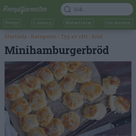
Recept
I säsong
Matartiklar
Om kocken
Startsida
›
Kategorier
›
Typ av rätt
›
Bröd
Minihamburgerbröd