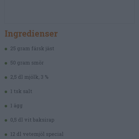
Ingredienser
25 gram färsk jäst
50 gram smör
2,5 dl mjölk, 3 %
1 tsk salt
1 ägg
0,5 dl vit baksirap
12 dl vetemjöl special