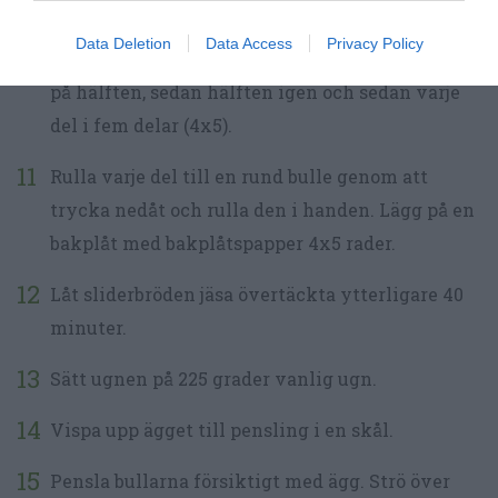
Ta upp degen på mjölat bakbord. Knåda ihop den
Data Deletion
Data Access
Privacy Policy
hastigt och dela den i 20 delar. Förslagsvis först
på hälften, sedan hälften igen och sedan varje
del i fem delar (4x5).
Rulla varje del till en rund bulle genom att
trycka nedåt och rulla den i handen. Lägg på en
bakplåt med bakplåtspapper 4x5 rader.
Låt sliderbröden jäsa övertäckta ytterligare 40
minuter.
Sätt ugnen på 225 grader vanlig ugn.
Vispa upp ägget till pensling i en skål.
Pensla bullarna försiktigt med ägg. Strö över