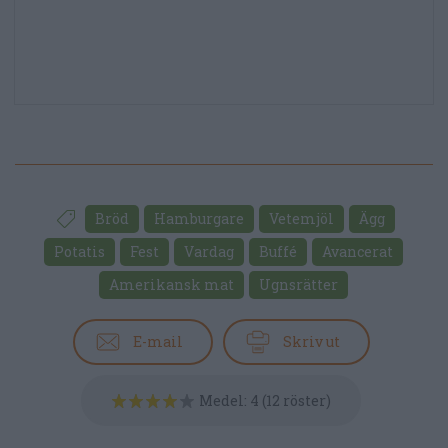
Bröd
Hamburgare
Vetemjöl
Ägg
Potatis
Fest
Vardag
Buffé
Avancerat
Amerikansk mat
Ugnsrätter
E-mail
Skriv ut
Medel:
4
(
12
röster)