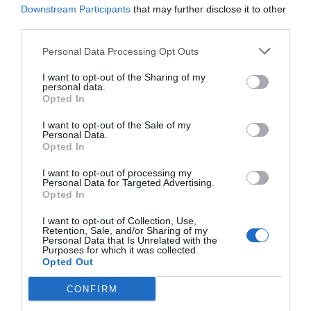
Downstream Participants
that may further disclose it to other
Häll i en dl av smör- och mjölkblandningen. Rör
third parties.
om tills jästen löst sig.
Personal Data Processing Opt Outs
Tillsätt resten av smör- och mjölkblandningen,
I want to opt-out of the Sharing of my
personal data.
salt, ägg, baksirap och 10 dl vetemjöl samt
Opted In
mosad potatis (valfritt).
I want to opt-out of the Sale of my
Personal Data.
Rör ihop till en deg och tillsätt de sista två dl
Opted In
vetemjöl mot slutet till en deg som precis
I want to opt-out of processing my
Personal Data for Targeted Advertising.
lossnar från degbunkens kanter.
Opted In
Knåda degen i 10 minuter för hand eller 7
I want to opt-out of Collection, Use,
Retention, Sale, and/or Sharing of my
minuter i maskin.
Personal Data that Is Unrelated with the
Purposes for which it was collected.
Opted Out
Sätt övertäckt att jäsa till dubbel storlek i ca 1,5
CONFIRM
timmar.