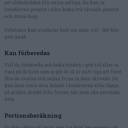
att sliderbröden blir extra saftiga. Du kan ta
överbliven potatis i eller koka två tärnade potatis
och mosa ihop.
Potatisen kan uteslutas helt om man vill - det blir
gott ändå.
Kan förberedas
Vill du förbereda och baka bröden i god tid eller ta
vara på de bröd som ej går åt så är mitt tips att först
låta de svalna och sedan frysa in dem skivade. Då
kan man rosta dem delade i brödrosten eller lägga
på grillen direkt från frysen när man ska använda
dem.
Portionsberäkning
Du kan räkna att man äter 2-4 bröd per person - så