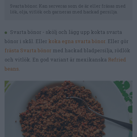
Svarta bönor. Kan serveras som de är eller fräsas med
lök, olja, vitlök och garneras med hackad persilja.
Svarta bönor - skölj och lägg upp kokta svarta
bönor i skål. Eller
koka egna svarta bönor
. Eller gör
frästa Svarta bönor
med hackad bladpersilja, rödlök
och vitlök. En god variant är mexikanska
Refried
beans
.