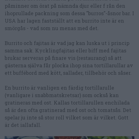
påminner om örat på nämnda djur eller f rån den
ihoprullade packning som dessa "burros"-åsnor bar. I
USA har lagen fastställt att en burrito inte är en
smörgås - vad som nu menas med det.
Burrito och fajitas är vad jag kan luska ut i princip
samma sak. Kycklingfajitas eller biff med fajitas
brukar serveras på finare vis (restaurang) så att
gästerna själva får plocka ihop sina tortillarullar av
ett buffébord med kött, sallader, tillbehör och såser.
En burrito är vanligen en färdig tortillarulle
(vanligare i snabbmatskretsar) som också kan
gratineras med ost. Kallas tortillarullen enchilada
så är den ofta gratinerad med ost och tomatsås. Det
spelar ju inte så stor roll vilket som är vilket. Gott
är det iallafall.