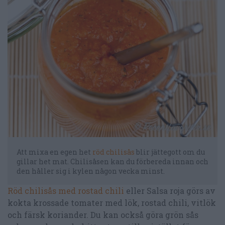
Att mixa en egen het
röd chilisås
blir jättegott om du
gillar het mat. Chilisåsen kan du förbereda innan och
den håller sig i kylen någon vecka minst.
Röd chilisås med rostad chili
eller Salsa roja görs av
kokta krossade tomater med lök, rostad chili, vitlök
och färsk koriander. Du kan också göra grön sås