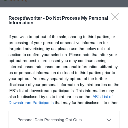
Med fläskkött
Receptfavoriter -
Do Not Process My Personal
Information
Vegetarisk texmexfärs
smaksatt med paprika,
spiskummin, chili och oregano.
If you wish to opt-out of the sale, sharing to third parties, or
processing of your personal or sensitive information for
Guacamole
med m​​​osad avokado. Köp gärna
targeted advertising by us, please use the below opt-out
section to confirm your selection. Please note that after your
avokado i god tid då affären ibland bara har hårda
opt-out request is processed you may continue seeing
omogna avokados. Den ska vara mjuk när du
interest-based ads based on personal information utilized by
klämmer på den. Avokadon mognar om den får
us or personal information disclosed to third parties prior to
your opt-out. You may separately opt-out of the further
ligga framme ett tag speciellt i solljus. Det mognar
disclosure of your personal information by third parties on the
också snabbare tillsammans med äpplen. Man kan
IAB’s list of downstream participants. This information may
also be disclosed by us to third parties on the
IAB’s List of
blanda ut avokadon med lite matyoghurt eller
Downstream Participants
that may further disclose it to other
gräddfil.
Så här delar du och mosar en avokado
.
third parties.
Personal Data Processing Opt Outs