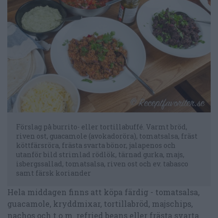
Förslag på burrito- eller tortillabuffé. Varmt bröd,
riven ost, guacamole (avokadoröra), tomatsalsa, fräst
köttfärsröra, frästa svarta bönor, jalapenos och
utanför bild strimlad rödlök, tärnad gurka, majs,
isbergssallad, tomatsalsa, riven ost och ev. tabasco
samt färsk koriander
Hela middagen finns att köpa färdig - tomatsalsa,
guacamole, kryddmixar, tortillabröd, majschips,
nachos och t.o.m. refried beans eller frästa svarta