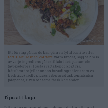
Ett förslag på hur du kan göra en fylld burrito eller
tortillarulle med köttfärs
: värm brödet, lägg ca 2 msk
av varje ingrediens på tortillabrödet: guacamole
(avokadoröra), frästa svarta bönor, kokt ris,
köttfärsröra (eller annan huvudingrediens som ex.
kyckling), rödlök, majs, isbergssallad, tomatsalsa,
jalapenos, riven ost samt färsk koriander.
Tips att laga
Till en texmex-middag behöver du tortillabröd