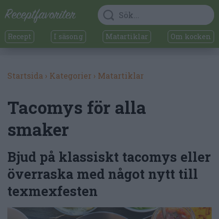
Recept
I säsong
Matartiklar
Om kocken
Startsida
›
Kategorier
›
Matartiklar
Tacomys för alla
smaker
Bjud på klassiskt tacomys eller
överraska med något nytt till
texmexfesten