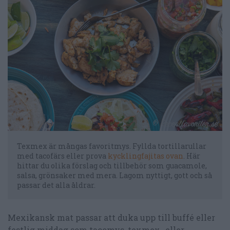
Texmex är mångas favoritmys. Fyllda tortillarullar
med tacofärs eller prova
kycklingfajitas ovan
. Här
hittar du olika förslag och tillbehör som guacamole,
salsa, grönsaker med mera. Lagom nyttigt, gott och så
passar det alla åldrar.
Mexikansk mat passar att duka upp till buffé eller
festlig middag som tacomys, texmex- eller