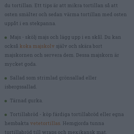
du tortillan. Ett tips är att mikra tortillan så att
osten smälter och sedan värma tortillan med osten
uppåt i en stekpanna.
Majs - skölj majs och lägg upp i en skål. Du kan
också
koka majskolv
själv och skära bort
majskornen och servera dem. Dessa majskorn är
mycket goda.
Sallad som strimlad grönsallad eller
isbergssallad.
Tärnad gurka.
Tortillabröd - köp färdiga tortillabröd eller egna
hembakta
vetetortillas.
Hemgjorda tunna
tortillabröd till wraps och mexikansk mat.