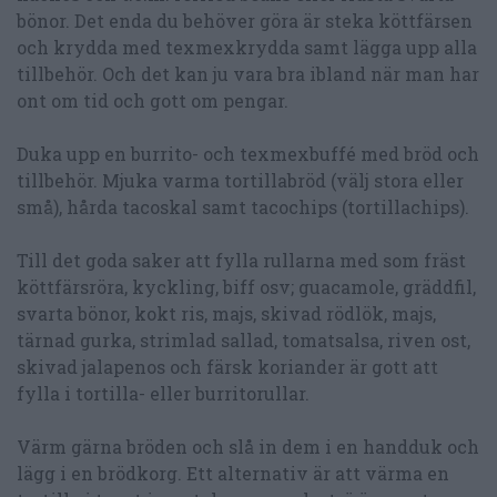
bönor. Det enda du behöver göra är steka köttfärsen
och krydda med texmexkrydda samt lägga upp alla
tillbehör. Och det kan ju vara bra ibland när man har
ont om tid och gott om pengar.
Duka upp en burrito- och texmexbuffé med bröd och
tillbehör. Mjuka varma tortillabröd (välj stora eller
små), hårda tacoskal samt tacochips (tortillachips).
Till det goda saker att fylla rullarna med som fräst
köttfärsröra, kyckling, biff osv; guacamole, gräddfil,
svarta bönor, kokt ris, majs, skivad rödlök, majs,
tärnad gurka, strimlad sallad, tomatsalsa, riven ost,
skivad jalapenos och färsk koriander är gott att
fylla i tortilla- eller burritorullar.
Värm gärna bröden och slå in dem i en handduk och
lägg i en brödkorg. Ett alternativ är att värma en