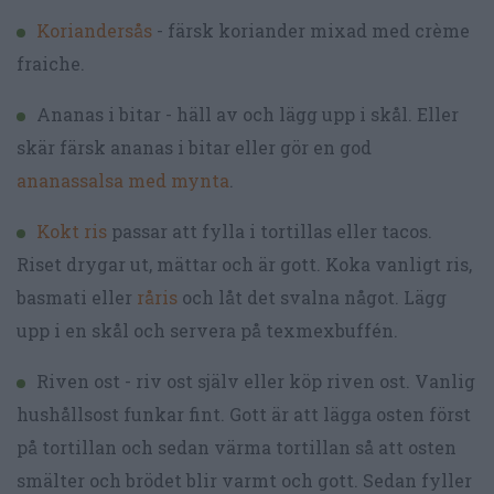
Koriandersås
- färsk koriander mixad med crème
fraiche.
Ananas i bitar - häll av och lägg upp i skål. Eller
skär färsk ananas i bitar eller gör en god
ananassalsa med mynta
.
Kokt ris
passar att fylla i tortillas eller tacos.
Riset drygar ut, mättar och är gott. Koka vanligt ris,
basmati eller
råris
och låt det svalna något. Lägg
upp i en skål och servera på texmexbuffén.
Riven ost - riv ost själv eller köp riven ost. Vanlig
hushållsost funkar fint. Gott är att lägga osten först
på tortillan och sedan värma tortillan så att osten
smälter och brödet blir varmt och gott. Sedan fyller