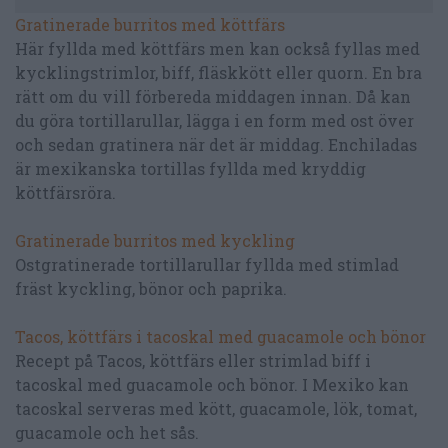
Gratinerade burritos med köttfärs
Här fyllda med köttfärs men kan också fyllas med
kycklingstrimlor, biff, fläskkött eller quorn. En bra
rätt om du vill förbereda middagen innan. Då kan
du göra tortillarullar, lägga i en form med ost över
och sedan gratinera när det är middag. Enchiladas
är mexikanska tortillas fyllda med kryddig
köttfärsröra.
Gratinerade burritos med kyckling
Ostgratinerade tortillarullar fyllda med stimlad
fräst kyckling, bönor och paprika.
Tacos, köttfärs i tacoskal med guacamole och bönor
Recept på Tacos, köttfärs eller strimlad biff i
tacoskal med guacamole och bönor. I Mexiko kan
tacoskal serveras med kött, guacamole, lök, tomat,
guacamole och het sås.