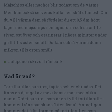
Majschips eller nachos blir godast om de värms.
Men kan också serveras kalla i en skål utan ost. Om
du vill värma dem så fördelar du ett 0,5 dm högt
lager med majschips i en ugnsform och strör lite
riven ost över och gratinerar i några minuter under
grill tills osten smält. Du kan också värma dem i
mikron tills osten smält.
Jalapeno i skivor från burk.
Vad är vad?
Tortillarullar, burritos, fajitas och enchiladas. Det
finns en djungel av mexikansk mat med olika
namn. Ordet burrito - som är en fylld tortillarulle -
kommer från spanskans "liten åsna". Antagligen
kommer det från formen på tortillarullen som