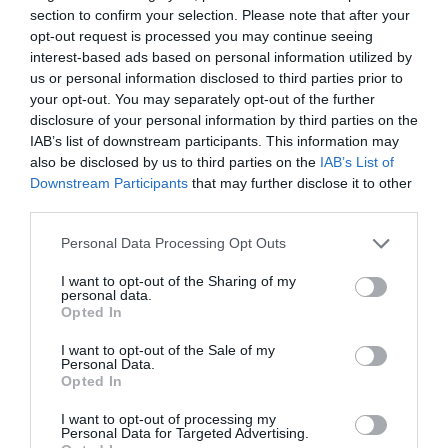
Det mesta finns en del att hitta i köksaffärer och
section to confirm your selection. Please note that after your
vanliga livsmedelsaffärer. Det mesta kan dock
opt-out request is processed you may continue seeing
beställas på nätet ex. ett set med allt du behöver för
interest-based ads based on personal information utilized by
att göra egna majstortillas (som majsmjöl Masa
us or personal information disclosed to third parties prior to
your opt-out. You may separately opt-out of the further
Harina och tortillapress), olika chilisorter med mera
disclosure of your personal information by third parties on the
hittar du på
Andale.se
. Vidare kan man beställa
IAB’s list of downstream participants. This information may
Arbolchili och Chipotlechili mfl chilis från
also be disclosed by us to third parties on the
IAB’s List of
Chilihouse.dk
. Eller leta lite på Google så hittar du
Downstream Participants
that may further disclose it to other
fler alternativ.
third parties.
Personal Data Processing Opt Outs
Du kan välja och laga de flesta
tillbehören i god tid
I want to opt-out of the Sharing of my
personal data.
Opted In
Välj några eller alla av nedan tillbehör och fixa en
god middag eller buffé. Använd till tilltugg och
I want to opt-out of the Sale of my
Personal Data.
förrätt ovan och/eller vidare till
pulled beef
eller
Opted In
kokt pulled kyckling
:
I want to opt-out of processing my
Personal Data for Targeted Advertising.
Hemgjorda majstortillas
. Du behöver Mexikanskt