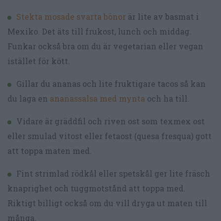
Stekta mosade svarta bönor
är lite av basmat i
Mexiko. Det äts till frukost, lunch och middag.
Funkar också bra om du är vegetarian eller vegan
istället för kött.
Gillar du ananas och lite fruktigare tacos så kan
du laga en
ananassalsa med mynta
och ha till.
Vidare är gräddfil och riven ost som texmex ost
eller smulad vitost eller fetaost (quesa fresqua) gott
att toppa maten med.
Fint strimlad rödkål eller spetskål ger lite fräsch
knaprighet och tuggmotstånd att toppa med.
Riktigt billigt också om du vill dryga ut maten till
många.