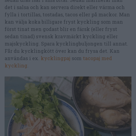
det i salsa och kan servera direkt eller värma och
fylla i tortillas, tostadas, tacos eller på mackor. Man
kan välja koka billigare fryst kyckling som man
först tinat men godast blir en färsk (eller fryst
sedan tinad) svensk kravmärkt kyckling eller
majskyckling. Spara kycklingbuljongen till annat.
Får du kycklingkött över kan du frysa det. Kan
användas i ex.
kycklingpaj
som
tacopaj med
kyckling
.