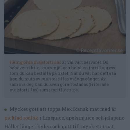
Hemgjorda majstortillas
är väl värt besväret. Du
behöver riktigt majsmjöl och helst en tortillapress
som du kan beställa på nätet. När du väl har detta så
kan du njuta av majstortillas många gånger. Av
samma deg kan du även göra Tostadas (friterade
majstortillas) samt tortillachips.
Mycket gott att toppa Mexikansk mat med är
picklad rödlök
i limejuice, apelsinjuice och jalapeno.
Håller länge i kylen och gott till mycket annat.