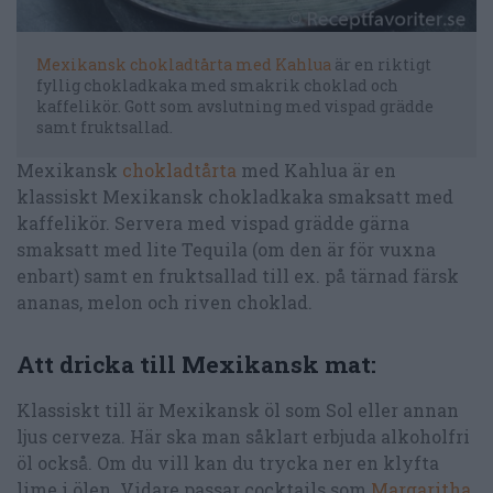
Mexikansk chokladtårta med Kahlua
är en riktigt
fyllig chokladkaka med smakrik choklad och
kaffelikör. Gott som avslutning med vispad grädde
samt fruktsallad.
Mexikansk
chokladtårta
med Kahlua är en
klassiskt Mexikansk chokladkaka smaksatt med
kaffelikör. Servera med vispad grädde gärna
smaksatt med lite Tequila (om den är för vuxna
enbart) samt en fruktsallad till ex. på tärnad färsk
ananas, melon och riven choklad.
Att dricka till Mexikansk mat:
Klassiskt till är Mexikansk öl som Sol eller annan
ljus cerveza. Här ska man såklart erbjuda alkoholfri
öl också. Om du vill kan du trycka ner en klyfta
lime i ölen. Vidare passar cocktails som
Margaritha