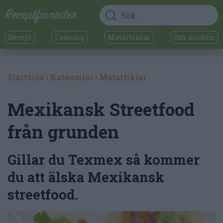
Recept
I säsong
Matartiklar
Om kocken
Startsida
›
Kategorier
›
Matartiklar
Mexikansk Streetfood
från grunden
Gillar du Texmex så kommer
du att älska Mexikansk
streetfood.