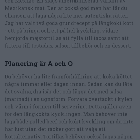
och Mexiko. En slags amerikaniserad variant av
Mexikansk mat. Den är också god men här får du
chansen att laga några lite mer autentiska rätter.
Jag har valt två goda grundrecept på långkokt kött
- ett på bringa och ett på hel kyckling; vidare
hemjorda majstortillas att fylla till tacos samt att
fritera till tostadas; salsor, tillbehör och en dessert.
Planering är A och O
Du behöver ha lite framförhållning att koka köttet
några timmar eller dagen innan. Sedan kan du låta
det svalna, dra isär det och lägga det med salsa
(marinad) i en ugnsform. Förvara övertäckt i kylen
och värm i formen till servering. Detta gäller även
för den långkokta kycklingen. Man behöver inte
laga både pulled beef och kokt kyckling om du inte
har lust utan det räcker gott att välja ett
köttalternativ. Tortillas behöver också lagas någon