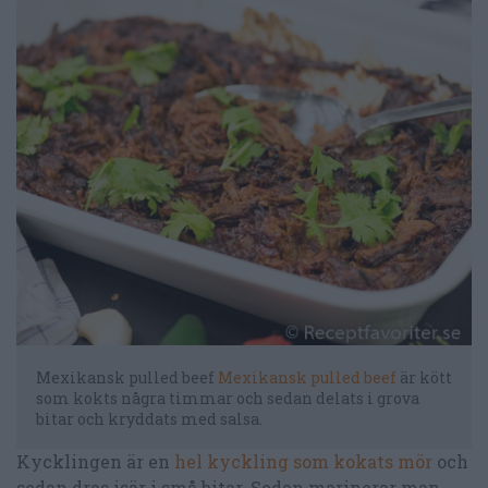
Mexikansk pulled beef
Mexikansk pulled beef
är kött
som kokts några timmar och sedan delats i grova
bitar och kryddats med salsa.
Kycklingen är en
hel kyckling som kokats mör
och
sedan dras isär i små bitar. Sedan marinerar man