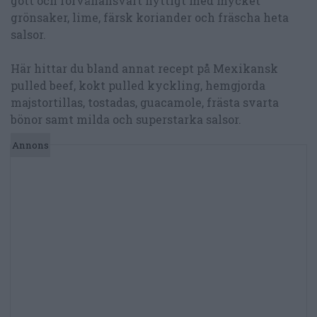
gott och förvånansvärt nyttigt med mycket
grönsaker, lime, färsk koriander och fräscha heta
salsor.
Här hittar du bland annat recept på Mexikansk
pulled beef, kokt pulled kyckling, hemgjorda
majstortillas, tostadas, guacamole, frästa svarta
bönor samt milda och superstarka salsor.