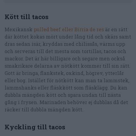
Kött till tacos
Mexikansk
pulled beef eller Birria de res
är en rätt
där köttet kokas mört under lång tid och skärs samt
dras sedan isär, kryddas med chilissås, värms upp
och serveras till det mesta som tortillas, tacos och
mackor. Det är här billigare och segare men också
smakrikare delarna av nötkött kommer till sin rätt.
Gott är bringa, flankstek, oxkind, högrev, ytterlår
eller bog. Istället för nötkött kan man ta lammstek,
lammshanks eller fläskkött som fläsklägg. Du kan
dubbla mängden kött och spara undan till nästa
gång i frysen. Marinaden behöver ej dubblas då det
räcker till dubbla mängden kött.
Kyckling till tacos