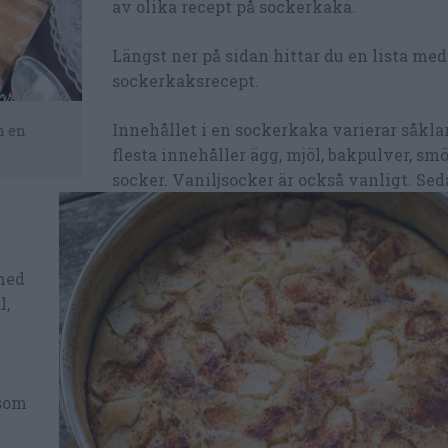
av olika recept på sockerkaka.
Längst ner på sidan hittar du en lista med
sockerkaksrecept.
Innehållet i en sockerkaka varierar såkla
n en
flesta innehåller ägg, mjöl, bakpulver, sm
socker. Vaniljsocker är också vanligt. Sed
med
l,
 som