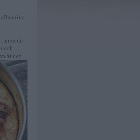
 alla mina
rt men de
ör och
an är det