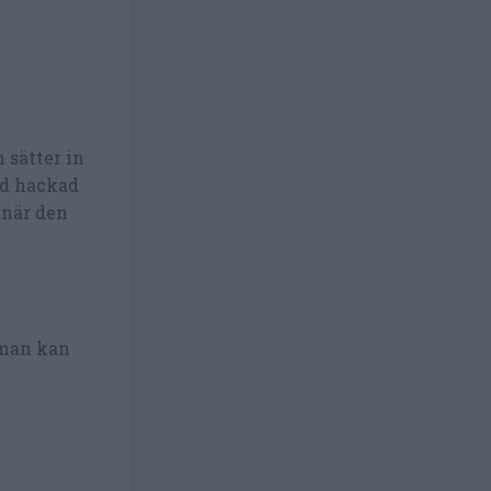
 sätter in
ad hackad
när den
 man kan