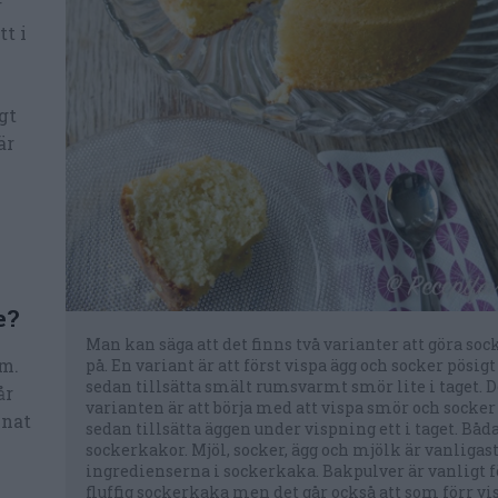
r
tt i
gt
är
e?
Man kan säga att det finns två varianter att göra so
rm.
på. En variant är att först vispa ägg och socker pösig
sedan tillsätta smält rumsvarmt smör lite i taget. 
år
varianten är att börja med att vispa smör och socke
nnat
sedan tillsätta äggen under vispning ett i taget. Båda
sockerkakor. Mjöl, socker, ägg och mjölk är vanligas
ingredienserna i sockerkaka. Bakpulver är vanligt fö
fluffig sockerkaka men det går också att som förr vi