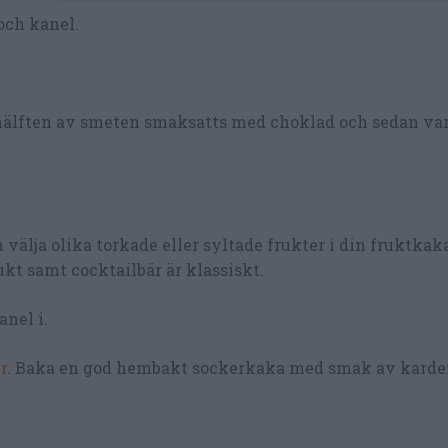
och kanel.
 hälften av smeten smaksatts med choklad och sedan var
n välja olika torkade eller syltade frukter i din fruktkaka
kt samt cocktailbär är klassiskt.
nel i.
r
. Baka en god hembakt sockerkaka med smak av kar