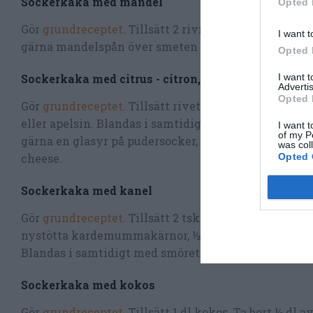
Sockerkaka med mandel
Opted 
Gör
grundreceptet
. Tillsätt 2 rivna bittermandlar, st
I want t
gärna mandelspån över smeten innan gräddning.
Opted 
Sockerkaka med citrus - citron, lime eller apelsin
I want 
Advertis
Opted 
Gör
grundreceptet
. Tillsätt rivet skal av en citron, l
eller apelsin. Blandas i samtidigt med smöret. Gör
I want t
of my P
gärna en glasyr på pudersocker, citrussaft och crea
was col
cheese.
Opted 
Sockerkaka med kanel
Gör
grundreceptet
. Tillsätt 2 tsk malen kanel, 1 tsk
nystötta kardemummakärnor, ½ tsk malen ingefära.
Blandas i samtidigt med smöret.
Sockerkaka med kokos
Gör
grundreceptet
. Tillsätt 1 dl kokos. Ta bort ½ dl a