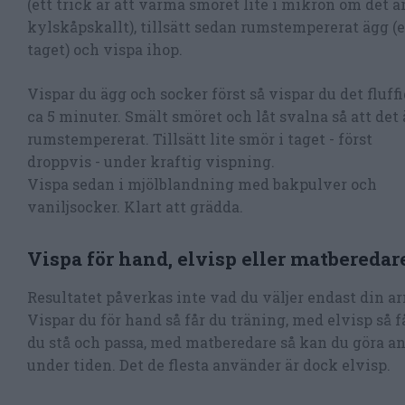
(ett trick är att värma smöret lite i mikron om det ä
kylskåpskallt), tillsätt sedan rumstempererat ägg (e
taget) och vispa ihop.
Vispar du ägg och socker först så vispar du det fluffi
ca 5 minuter. Smält smöret och låt svalna så att det 
rumstempererat. Tillsätt lite smör i taget - först
droppvis - under kraftig vispning.
Vispa sedan i mjölblandning med bakpulver och
vaniljsocker. Klart att grädda.
Vispa för hand, elvisp eller matberedar
Resultatet påverkas inte vad du väljer endast din a
Vispar du för hand så får du träning, med elvisp så f
du stå och passa, med matberedare så kan du göra a
under tiden. Det de flesta använder är dock elvisp.