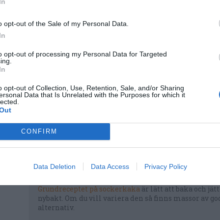
In
rö
o opt-out of the Sale of my Personal Data.
In
to opt-out of processing my Personal Data for Targeted
ing.
In
ime
o opt-out of Collection, Use, Retention, Sale, and/or Sharing
ersonal Data that Is Unrelated with the Purposes for which it
m
lected.
Out
CONFIRM
Data Deletion
Data Access
Privacy Policy
Grundreceptet på sockerkaka
är lätt att baka och jät
nybakt. Om du vill variera den så finns massor av go
alternativ.
v