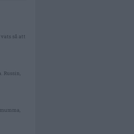
vats så att
. Russin,
demumma,