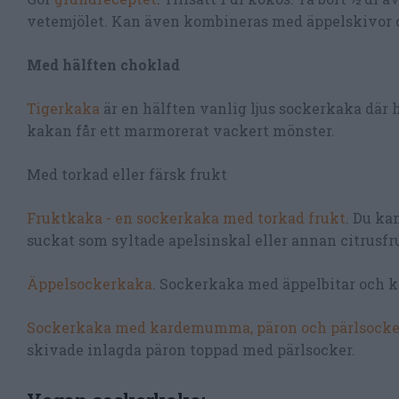
vetemjölet. Kan även kombineras med äppelskivor 
Med hälften choklad
Tigerkaka
är en hälften vanlig ljus sockerkaka där
kakan får ett marmorerat vackert mönster.
Med torkad eller färsk frukt
Fruktkaka - en sockerkaka med torkad frukt
. Du ka
suckat som syltade apelsinskal eller annan citrusfru
Äppelsockerkaka
. Sockerkaka med äppelbitar och ka
Sockerkaka med kardemumma, päron och pärlsocke
skivade inlagda päron toppad med pärlsocker.