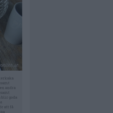
ckerkaka
t samt
Den andra
r samt
 blir goda
te
r att få
spa