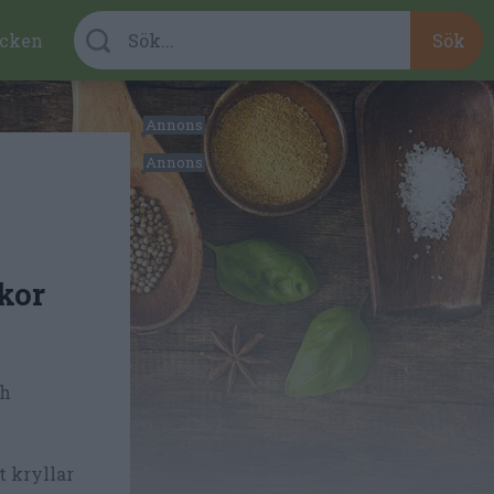
cken
kor
ch
t kryllar