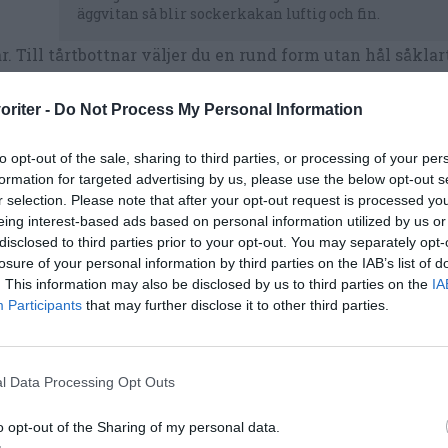
äggvitan så blir sockerkakan luftig och fin.
 Till tårtbottnar väljer du en rund form utan hål såklart
Bra om du väntar invasion av gäster.
oriter -
Do Not Process My Personal Information
to opt-out of the sale, sharing to third parties, or processing of your per
ingar. Kakao, frukt som äpplen eller päron, citronskal
formation for targeted advertising by us, please use the below opt-out s
r selection. Please note that after your opt-out request is processed y
sta blir gott och det är kul att prova sig fram om du är
eing interest-based ads based on personal information utilized by us or
disclosed to third parties prior to your opt-out. You may separately opt-
losure of your personal information by third parties on the IAB’s list of
. This information may also be disclosed by us to third parties on the
IA
Participants
that may further disclose it to other third parties.
l Data Processing Opt Outs
met och kakao.
o opt-out of the Sharing of my personal data.