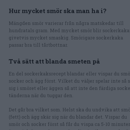
Hur mycket smör ska man ha i?
Mängden smör varierar från några matskedar till
hundratals gram. Med mycket smör blir sockerkak
givetvis mycket smaskig. Smörigare sockerkaka
passar bra till tårtbottnar.
Två sätt att blanda smeten på
En del sockerkaksrecept blandar eller vispar du smör
socker och ägg först. Vilket du väljer spelar inte så
sig i smöret eller äggen så att inte den färdiga so
tänderna när du tuggar den.
Det går bra vilket som. Helst ska du undvika att sm
(fett) och ägg skär sig när du blandar det. Vispar du
smör och socker först så får du vispa ca 5-10 minute