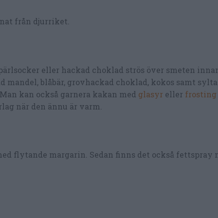
nat från djurriket.
pärlsocker eller hackad choklad strös över smeten innan
d mandel, blåbär, grovhackad choklad, kokos samt sylt
en. Man kan också garnera kakan med
glasyr
eller
frosting
rlag när den ännu är varm.
 med flytande margarin. Sedan finns det också fettspray