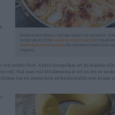
an
Sockerkakor finns i otaliga recept och varianter. Här
recept på allt från
klassisk sockerkaka
till smaksat
sockerkaka med äpplen
och varianter med olika s
topping.
 och socker först. Andra förespråkar att du blandar elle
 stor roll. Vad man vill åstadkomma är att en del av sockr
ckerkakan har en massa hela sockerkristaller som krasar 
ör
r