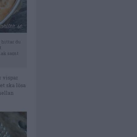
 hittar du
t
mak samt
r vispar
et ska lösa
mellan