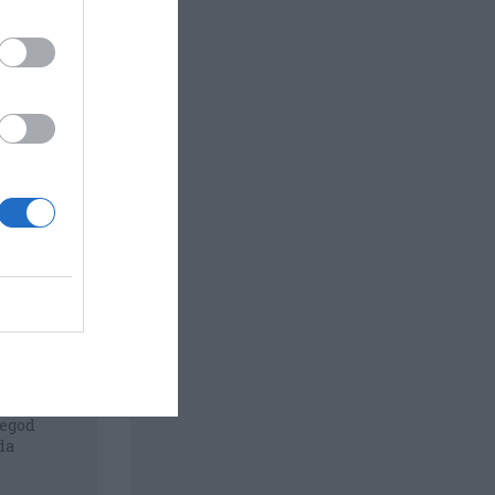
tegod
da