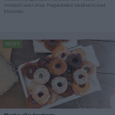
vetemjöl samt sirap. Pepparkakor smaksätts med
klassiska...
RECEPT
Munkar eller doughnuts