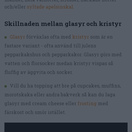
och/eller
syltade apelsinskal
.
Skillnaden mellan glasyr och kristyr
Glasyr
förväxlas ofta med
kristyr
som är en
fastare variant - ofta använd till julens
pepparkakshus och pepparkakor. Glasyr görs med
vatten och florsocker medan kristyr vispas så
fluffig av äggvita och socker.
Vill du ha topping att bre på cupcakes, muffins,
morotskaka eller andra bakverk så kan du laga
glasyr med cream cheese eller
frosting
med
färskost och smör istället.