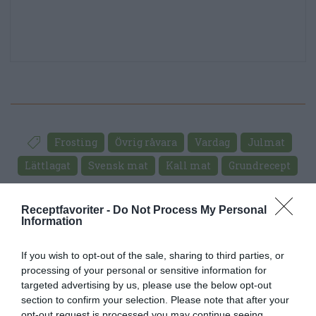
Frosting
Övrig råvara
Vardag
Julmat
Lättlagat
Svensk mat
Kall mat
Grundrecept
E-mail
Skriv ut
Receptfavoriter -
Do Not Process My Personal
Information
Medel:
3.7
(
83
röster)
If you wish to opt-out of the sale, sharing to third parties, or
processing of your personal or sensitive information for
targeted advertising by us, please use the below opt-out
Uppskattat näringsvärde per portion:
section to confirm your selection. Please note that after your
71 kcal
opt-out request is processed you may continue seeing