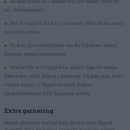
Du kan också ha i kakao och lite smält smör för
en chokladglasyr.
Det är valfritt att ha i citronsaft eller ättika som i
receptet nedan.
Du kan göra mintglasyr om du tillsätter några
droppar pepparmintsarom.
Istället för att ringla över glasyr kan du doppa
bakverket eller kakan i glasyren. Då kan man även
vidare doppa i i färgat strössel, kokos,
chokladströssel eller hackade nötter.
Extra garnering
Innan glasyren stelnat kan du strö över flagad
mandel, hela valnötter, strössel, hackade nötter