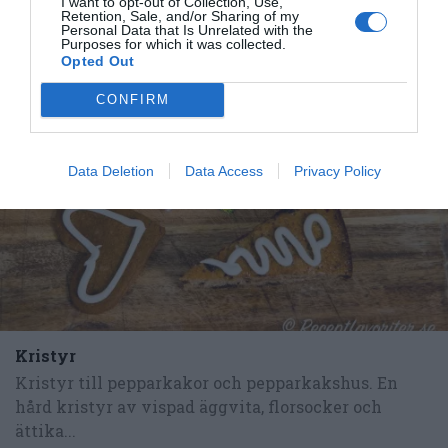
I want to opt-out of Collection, Use,
Tillbehör och liknande:
Retention, Sale, and/or Sharing of my
Personal Data that Is Unrelated with the
Purposes for which it was collected.
Opted Out
RECEPT
CONFIRM
Data Deletion
Data Access
Privacy Policy
Kristyr
Kristyr till pepparkakor och pepparkakshus. En
hård kristyr av vispad äggvita, florsocker och
ättika...