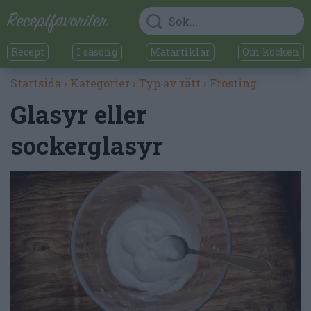
Recept
I säsong
Matartiklar
Om kocken
Startsida
›
Kategorier
›
Typ av rätt
›
Frosting
Glasyr eller
sockerglasyr