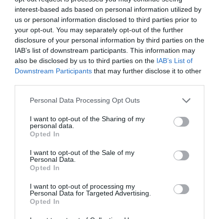
interest-based ads based on personal information utilized by
Publicerat:
2010-06-15
,
Uppdaterat:
2024-06-07
us or personal information disclosed to third parties prior to
your opt-out. You may separately opt-out of the further
disclosure of your personal information by third parties on the
Författare:
Henrik
IAB’s list of downstream participants. This information may
Mattsson
also be disclosed by us to third parties on the
IAB’s List of
Downstream Participants
that may further disclose it to other
third parties.
Jag är matskribent samt kock
med en fil. kand i
Personal Data Processing Opt Outs
Måltidsvetenskap från
I want to opt-out of the Sharing of my
restauranghögskolan i Grythyttan. På denna sida
personal data.
delar jag med mig av tusentals olika recept för alla
Opted In
smaker - noviser som hemmakockar. Alla recept
I want to opt-out of the Sale of my
har jag provlagat, skrivit och fotat så att du ska
Personal Data.
kunna laga dem med bästa resultat hemma. Läs mer
Opted In
om mig
.
I want to opt-out of processing my
Personal Data for Targeted Advertising.
Opted In