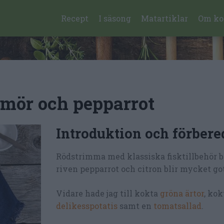
Recept
I säsong
Matartiklar
Om ko
mör och pepparrot
Introduktion och förbere
Rödstrimma med klassiska fisktillbehör b
riven pepparrot och citron blir mycket got
Vidare hade jag till kokta
gröna ärtor
, kok
delikesspotatis
samt en
tomatsallad
.