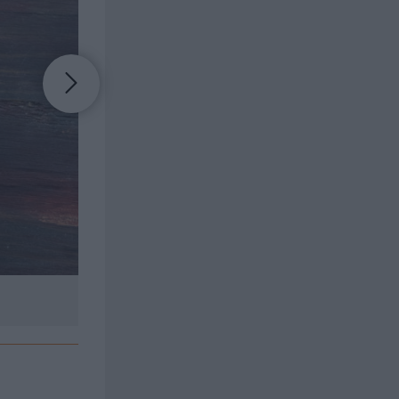
Baksidan av förpackningen med rödstrimma frå