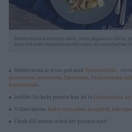
Rödstrimma med brynt smör, riven pepparrot, citron, g
ärtor och kokt delikatesspotatis samt en tomatsallad til
Rödstrimma är även god med
Vermouthsås
- vitv
guacamole
,
remoulade
,
löjromssås
,
Vermouthsås
,
saf
kantarellsås
.
Istället för kokt potatis kan du ta
färskpotatis
,
ört
Vidare passar
kokta grönsaker
,
knipplök
,
babyspe
Färsk dill passar också att garnera med.