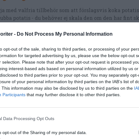
ja med valfria tillbehör som att förslagsvis koka potatis
ubba potatis - du behöver ej skala den om den har fint s
k i ca 20-25 minuter.
oriter -
Do Not Process My Personal Information
g smör i en kastrull och koka tills det är ljust brunt. Sät
 håll varm.
to opt-out of the sale, sharing to third parties, or processing of your per
formation for targeted advertising by us, please use the below opt-out s
r citron i klyftor.
r selection. Please note that after your opt-out request is processed y
eing interest-based ads based on personal information utilized by us or
va tomater och hacka rödlök samt blanda med olivolja, 
disclosed to third parties prior to your opt-out. You may separately opt-
t och lite svartpeppar.
losure of your personal information by third parties on the IAB’s list of
. This information may also be disclosed by us to third parties on the
IA
la och riv pepparrot samt lägg i en skål till senare.
Participants
that may further disclose it to other third parties.
a gröna ärtor ca 5 minuter i en kastrull.
nda grahamsmjöl, salt och peppar på en tallrik.
l Data Processing Opt Outs
r ev. till rödstrimman i fler bitar så du har jämnt antal t
o opt-out of the Sharing of my personal data.
tioner du lagar.