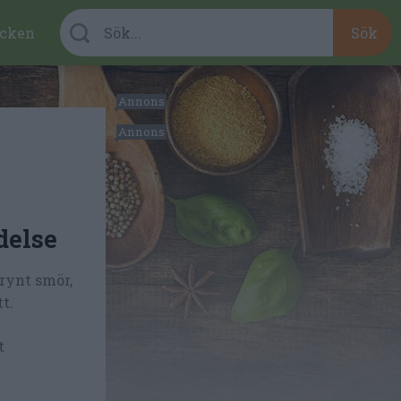
cken
delse
rynt smör,
t.
t