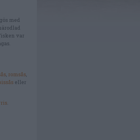
 gös med
 närodlad
Fisken var
agas.
sås
,
romsås
,
issås
eller
ris
.