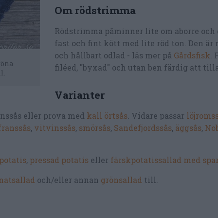
Om rödstrimma
Rödstrimma påminner lite om aborre och
fast och fint kött med lite röd ton. Den är
och hållbart odlad - läs mer på
Gårdsfisk
. 
röna
filéed, "byxad" och utan ben färdig att till
l.
Varianter
inssås eller prova med
kall örtsås
. Vidare passar
löjroms
franssås
,
vitvinssås
,
smörsås
,
Sandefjordssås
,
äggsås
,
Nob
potatis
,
pressad potatis
eller
färskpotatissallad med spar
natsallad
och/eller annan
grönsallad
till.