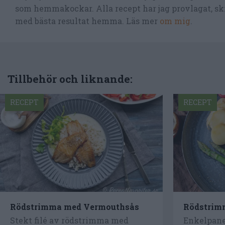
som hemmakockar. Alla recept har jag provlagat, skr
med bästa resultat hemma. Läs mer
om mig
.
Tillbehör och liknande:
RECEPT
RECEPT
Rödstrimma med Vermouthsås
Rödstrim
Stekt filé av rödstrimma med
Enkelpane