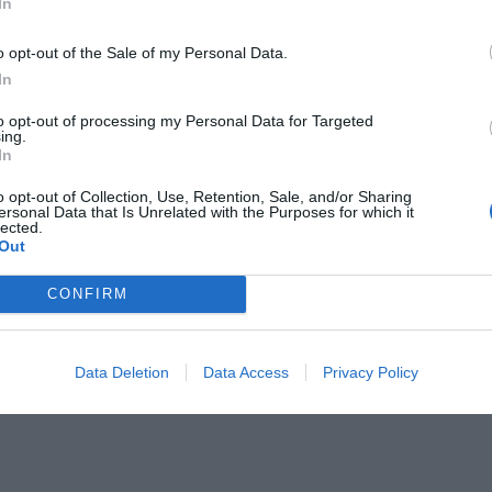
In
m en stekpanna till lite under högsta värme.
o opt-out of the Sale of my Personal Data.
In
nd rödstrimmafiléerna i mjölblandningen.
to opt-out of processing my Personal Data for Targeted
g i smör i pannan och låt få ljus färg. Lägg sedan i fiske
ing.
In
k rödstrimman på medelvärme i ca 3 minuter på varje si
o opt-out of Collection, Use, Retention, Sale, and/or Sharing
 har färg och är genomstekt. Kontrollera gärna så att de
ersonal Data that Is Unrelated with the Purposes for which it
lected.
omstekt genom att skära i en bit och se så fiskköttet är f
Out
 delat på sig i flagor.
CONFIRM
rvera rödstrimman med tillbehören.
Data Deletion
Data Access
Privacy Policy