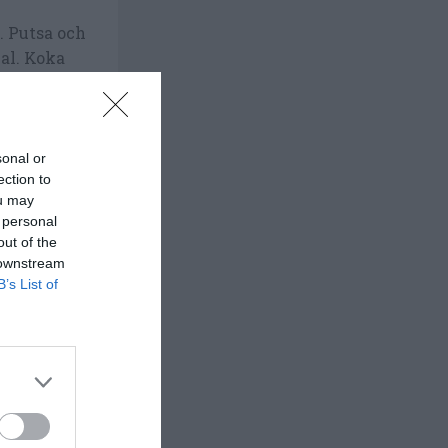
. Putsa och
kal. Koka
t åt sidan
sonal or
ection to
ou may
 personal
vinäger,
out of the
 downstream
B’s List of
ill de