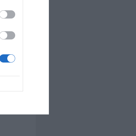
n.
dan tills
n är
ast, vitt