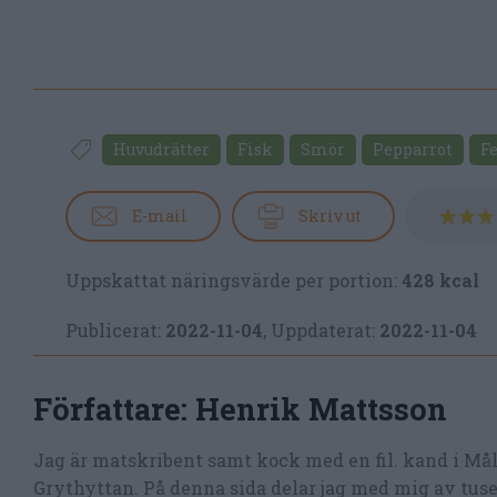
Huvudrätter
Fisk
Smör
Pepparrot
Fe
E-mail
Skriv ut
Uppskattat näringsvärde per portion:
428 kcal
Publicerat:
2022-11-04
,
Uppdaterat:
2022-11-04
Författare:
Henrik Mattsson
Jag är matskribent samt kock med en fil. kand i Må
Grythyttan. På denna sida delar jag med mig av tusen