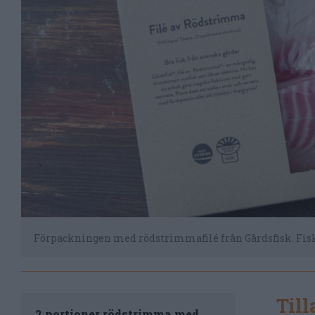
Förpackningen med rödstrimmafilé från Gårdsfisk. Fisken 
Til
2 portioner rödstrimma med