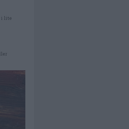
i lite
ller