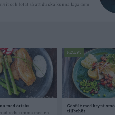
ivit och fotat så att du ska kunna laga dem
RECEPT
ma med örtsås
Gösfilé med brynt smö
tillbehör
rad rödstrimma med en