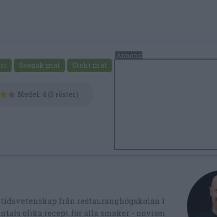
st
Svensk mat
Stekt mat
Medel:
4
(
3
röster)
ltidsvetenskap från restauranghögskolan i
tals olika recept för alla smaker - noviser