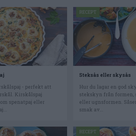
RECEPT
aj
Steksås eller skysås
rskålspaj - perfekt att
Hur du lagar en god sk
rskål. Kirskålspaj
stekskyn från formen,
om spenatpaj eller
eller ugnsformen. Såse
j...
smak av...
RECEPT