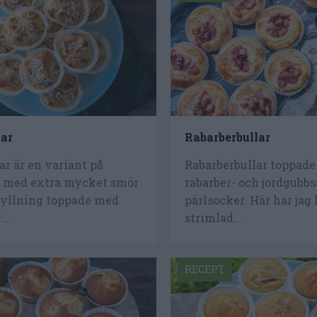
ar
Rabarberbullar
r är en variant på
Rabarberbullar toppad
r med extra mycket smör
rabarber- och jordgubb
 fyllning toppade med
pärlsocker. Här har jag
..
strimlad...
RECEPT