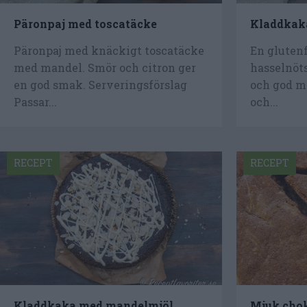
Päronpaj med toscatäcke
Kladdkak
Päronpaj med knäckigt toscatäcke
En gluten
med mandel. Smör och citron ger
hasselnöts
en god smak. Serveringsförslag
och god me
Passar...
och...
RECEPT
RECEPT
Kladdkaka med mandelmjöl
Mjuk cho