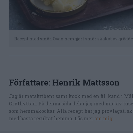
Recept med smör. Ovan hemgjort smör skakat av grädde
Författare:
Henrik Mattsson
Jag är matskribent samt kock med en fil. kand i Må
Grythyttan. På denna sida delar jag med mig av tusen
som hemmakockar. Alla recept har jag provlagat, skr
med bästa resultat hemma. Läs mer
om mig
.