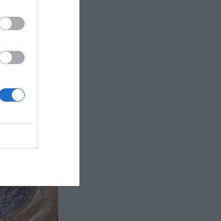
täcke
cke blir
en vanliga
botten men