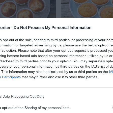
oriter -
Do Not Process My Personal Information
mamuffins med päron
Muffins
to opt-out of the sale, sharing to third parties, or processing of your per
 muffins med kryddig
Lättbakta och mumsiga
formation for targeted advertising by us, please use the below opt-out s
r selection. Please note that after your opt-out request is processed y
a och saftiga päron
till stranden eller fika
eing interest-based ads based on personal information utilized by us or
r utmärkt ihop med
vanliga muffins eller 
disclosed to third parties prior to your opt-out. You may separately opt-
vanilj...
som du...
losure of your personal information by third parties on the IAB’s list of
. This information may also be disclosed by us to third parties on the
IA
Participants
that may further disclose it to other third parties.
RECEPT
l Data Processing Opt Outs
o opt-out of the Sharing of my personal data.