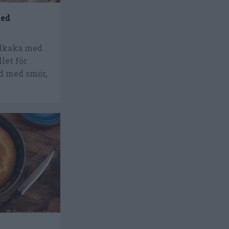
med
ddkaka med
let för
od med smör,