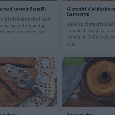
a med hasselnötsmjöl
Glutenfri kladdkaka 
havregryn
fri kladdkaka bakad med
Baka en glutenfri kla
mjöl som blir kladdig
mixade havregryn istäl
d smör, rörsocker, ägg
vetemjöl. Fyllig och g
ägg,...
RECEPT
kladkaka
Sockerkaka