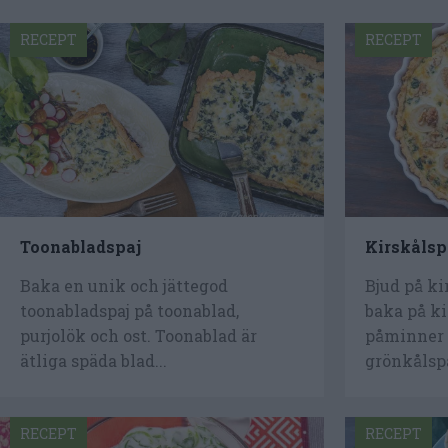
RECEPT
RECEPT
Toonabladspaj
Kirskålsp
Baka en unik och jättegod
Bjud på ki
toonabladspaj på toonablad,
baka på ki
purjolök och ost. Toonablad är
påminner 
ätliga späda blad...
grönkålspa
RECEPT
RECEPT