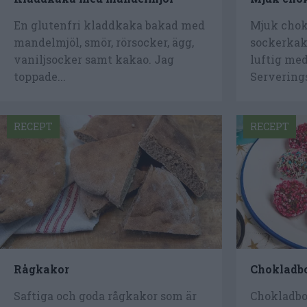
En glutenfri kladdkaka bakad med
Mjuk chok
mandelmjöl, smör, rörsocker, ägg,
sockerkak
vaniljsocker samt kakao. Jag
luftig me
toppade...
Serverings
RECEPT
RECEPT
Rågkakor
Chokladbo
Saftiga och goda rågkakor som är
Chokladbol