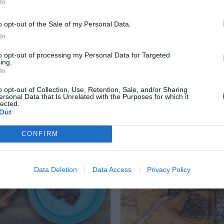
In
o opt-out of the Sale of my Personal Data.
In
ucchini med parmesan
Äppelkaka med tosca
to opt-out of processing my Personal Data for Targeted
ing.
av zucchini, tillsätt
Äppelkaka med toscatä
In
mt smaksätt med vitlök,
knäckig och god. Som 
 parmesan så får du en
äppelpaj med äpplen i 
o opt-out of Collection, Use, Retention, Sale, and/or Sharing
ersonal Data that Is Unrelated with the Purposes for which it
täckt...
lected.
Out
CONFIRM
RECEPT
Data Deletion
Data Access
Privacy Policy