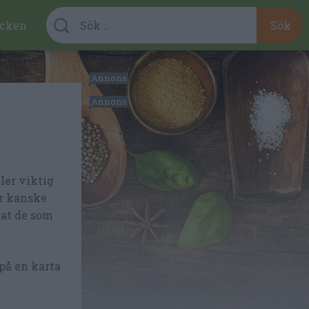
cken
ler viktig
er kanske
tat de som
på en karta