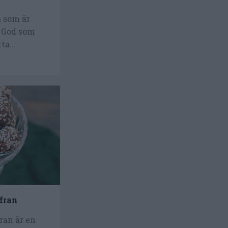
a som är
. God som
ta...
fran
ran är en