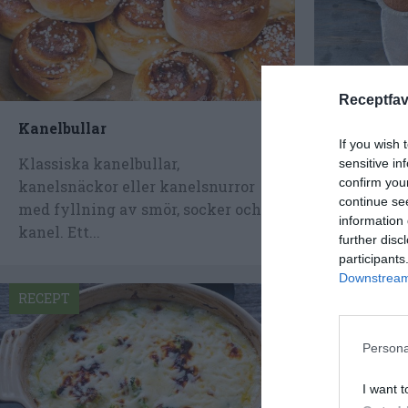
Receptfav
Kanelbullar
Kardemum
If you wish 
Klassiska kanelbullar,
Jättegoda
sensitive in
confirm you
kanelsnäckor eller kanelsnurror
kardemumm
continue se
med fyllning av smör, socker och
som passa
information 
kanel. Ett...
smaken av 
further disc
participants
Downstream 
RECEPT
RECEPT
Persona
I want t