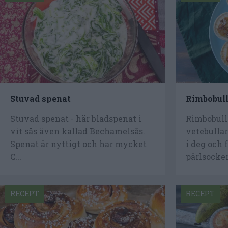
Stuvad spenat
Rimbobull
Stuvad spenat - här bladspenat i
Rimbobulla
vit sås även kallad Bechamelsås.
vetebulla
Spenat är nyttigt och har mycket
i deg och
C...
pärlsocker.
RECEPT
RECEPT