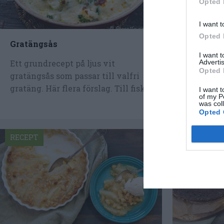
Opted 
I want t
Opted 
Gratängsås
Krämig z
I want 
Advertis
Ett grundrecept på ljus vit
Stek bitar 
Opted 
gratängsås som passar till valfri
grädde sa
gratäng. Här flera förslag. Till fisk...
timjan och
I want t
of my P
god...
was col
Opted 
RECEPT
RECEPT