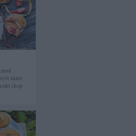
e med
ssylt samt
 kokt ihop