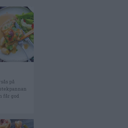
ysås på
 stekpannan
n får god