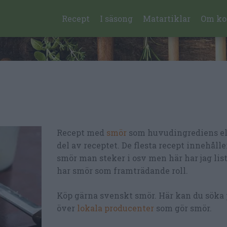
Recept
I säsong
Matartiklar
Om ko
Recept med
smör
som huvudingrediens el
del av receptet. De flesta recept innehåll
smör man steker i osv men här har jag lis
har smör som framträdande roll.
Köp gärna svenskt smör. Här kan du söka 
över
lokala producenter
som gör smör.