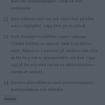
med lite hushållspapper. Värm en stor
stekpanna.
Salta filéerna runt om och vänd dem på båda
sidor i rågmjölet. Lägg över på en tallrik.
Stek förslagsvis hälften i taget i pannan:
Tillsätt hälften av smöret. Stek fyra filéer i
taget. Räkna ca 3 minuter på vardera sida tills
de får färg och är genomstekta och fina. Lägg
upp på fat och stek resten av abborrfiléerna i
resten av smöret.
Servera abborrfiléerna med potatisstompent,
kantarellsåsen och salladen.