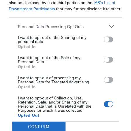
Stekt mat
also be disclosed by us to third parties on the
IAB’s List of
Downstream Participants
that may further disclose it to other
third parties.
E-mail
Skriv ut
Personal Data Processing Opt Outs
Medel:
4.2
(
20
röster)
I want to opt-out of the Sharing of my
personal data.
Opted In
Uppskattat näringsvärde per portion:
I want to opt-out of the Sale of my
521 kcal
Personal Data.
Opted In
Publicerat:
2018-02-18
,
Uppdaterat:
2019-05-20
I want to opt-out of processing my
Personal Data for Targeted Advertising.
Opted In
Författare:
Henrik
I want to opt-out of Collection, Use,
Mattsson
Retention, Sale, and/or Sharing of my
Personal Data that Is Unrelated with the
Purposes for which it was collected.
Jag är matskribent samt kock
Opted Out
med en fil. kand i
CONFIRM
Måltidsvetenskap från