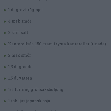
1 dl grovt rågmjöl
4 msk smör
2 krm salt
Kantarellsås: 150 gram frysta kantareller (tinade)
2 msk smör
1,5 dl grädde
1,5 dl vatten
1/2 tärning grönsaksbuljong
1 tsk ljus japansk soja