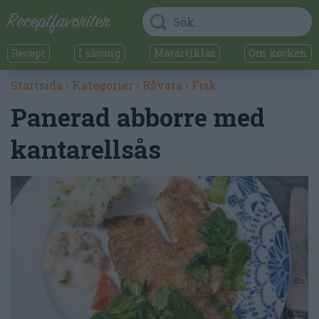
Recept
I säsong
Matartiklar
Om kocken
Startsida
›
Kategorier
›
Råvara
›
Fisk
Panerad abborre med
kantarellsås