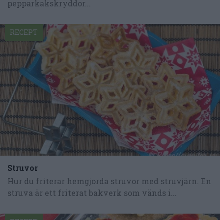
pepparkakskryddor...
RECEPT
Struvor
Hur du friterar hemgjorda struvor med struvjärn. En
struva är ett friterat bakverk som vänds i...