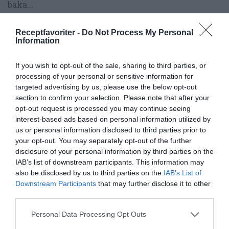
baka...
Receptfavoriter -
Do Not Process My Personal
RECEPT
Information
If you wish to opt-out of the sale, sharing to third parties, or
processing of your personal or sensitive information for
targeted advertising by us, please use the below opt-out
section to confirm your selection. Please note that after your
opt-out request is processed you may continue seeing
interest-based ads based on personal information utilized by
us or personal information disclosed to third parties prior to
your opt-out. You may separately opt-out of the further
disclosure of your personal information by third parties on the
IAB’s list of downstream participants. This information may
also be disclosed by us to third parties on the
IAB’s List of
Snickerskakor
Downstream Participants
that may further disclose it to other
Snickerskakor eller snickersrutor av jordnötssmör,
third parties.
flingor, kokos, socker och sirap toppade med smält...
Personal Data Processing Opt Outs