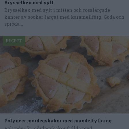
Brysselkex med sylt
Brysselkex med sylt i mitten och rosafärgade
kanter av socker färgat med karamellfärg. Goda och
spröda...
RECEPT
Polynéer mördegskakor med mandelfyllning
Polynéer är mördegskakor fyllda med