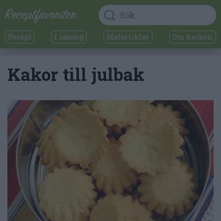
Recept
I säsong
Matartiklar
Om kocken
Kakor till julbak