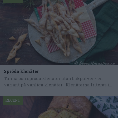
Spröda klenäter
Tunna och spröda klenäter utan bakpulver - en
variant på vanliga klenäter . Klenäterna friteras i...
RECEPT