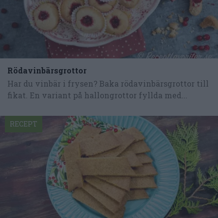
Rödavinbärsgrottor
Har du vinbär i frysen? Baka rödavinbärsgrottor till
fikat. En variant på hallongrottor fyllda med...
RECEPT