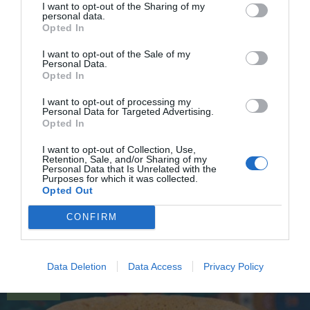
RECEPT
I want to opt-out of the Sharing of my
personal data.
Opted In
I want to opt-out of the Sale of my
Personal Data.
Opted In
I want to opt-out of processing my
Personal Data for Targeted Advertising.
Opted In
I want to opt-out of Collection, Use,
Retention, Sale, and/or Sharing of my
Personal Data that Is Unrelated with the
Purposes for which it was collected.
Opted Out
Dumlekakor
Dumlekakor med Dumlekolor och Noblesse-choklad
CONFIRM
i formar bakade med mördeg. Godiskakor som
passar till...
Data Deletion
Data Access
Privacy Policy
RECEPT