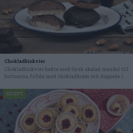
Chokladbiskvier
Chokladbiskvier bakta med färsk skalad mandel till
bottnarna, fyllda med chokladkräm och doppade i...
RECEPT