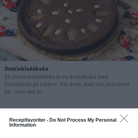
Dumlekladdkaka
En Dumlekladdkaka är en kladdkaka med
Dumlekola på toppen. Här även med lite jordnötter
på - men det är...
Receptfavoriter -
Do Not Process My Personal
Information
RECEPT