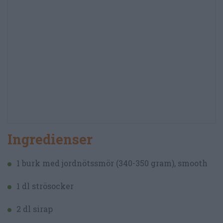
Ingredienser
1 burk med jordnötssmör (340-350 gram), smooth
1 dl strösocker
2 dl sirap