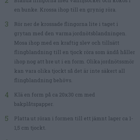
Blanda flingorna med vaniljsocker och kokos i
en bunke. Krossa ihop till en grynig röra.
Rör ner de krossade flingorna lite i taget i
grytan med den varma jordnötsblandningen.
Mosa ihop med en kraftig slev och tillsätt
flingblandning till en tjock röra som ändå håller
ihop nog att bre ut i en form. Olika jordnötssmör
kan vara olika tjockt så det är inte säkert all
flingblandning behövs.
Klä en form på ca 20x30 cm med
bakplåtspapper.
Platta ut röran i formen till ett jämnt lager ca 1-
1,5 cm tjockt.