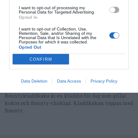
RECEPT
I want to opt-out of processing my
Personal Data for Targeted Advertising.
Opted In
I want to opt-out of Collection, Use,
Retention, Sale, and/or Sharing of my
Personal Data that Is Unrelated with the
Purposes for which it was collected.
Opted Out
CONFIRM
Data Deletion
Data Access
Privacy Policy
Bountykladdkaka
Bountykladdkaka är en kladdis för dig som gillar
kokos och Bounty-choklad. Kladdkakan toppas med
Bounty...