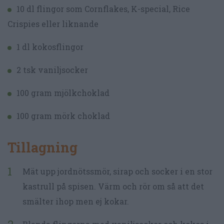
10 dl flingor som Cornflakes, K-special, Rice
Crispies eller liknande
1 dl kokosflingor
2 tsk vaniljsocker
100 gram mjölkchoklad
100 gram mörk choklad
Tillagning
Mät upp jordnötssmör, sirap och socker i en stor
kastrull på spisen. Värm och rör om så att det
smälter ihop men ej kokar.