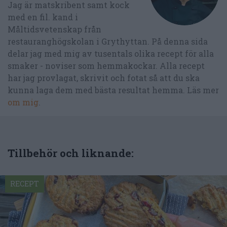
Jag är matskribent samt kock
med en fil. kand i
Måltidsvetenskap från
restauranghögskolan i Grythyttan. På denna sida
delar jag med mig av tusentals olika recept för alla
smaker - noviser som hemmakockar. Alla recept
har jag provlagat, skrivit och fotat så att du ska
kunna laga dem med bästa resultat hemma. Läs mer
om mig
.
Tillbehör och liknande:
RECEPT