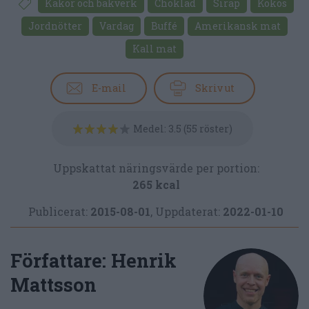
Kakor och bakverk
Choklad
Sirap
Kokos
Jordnötter
Vardag
Buffé
Amerikansk mat
Kall mat
E-mail
Skriv ut
Medel:
3.5
(
55
röster)
Uppskattat näringsvärde per portion:
265 kcal
Publicerat:
2015-08-01
,
Uppdaterat:
2022-01-10
Författare:
Henrik
Mattsson