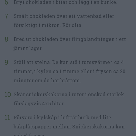
Bryt chokladen i bitar och lägg i en bunke.
Smält chokladen över ett vattenbad eller
försiktigt i mikron. Rör ofta.
Bred ut chokladen över flingblandningen i ett
jämnt lager.
Ställ att stelna. De kan stå i rumsvärme i ca 4
timmar, i kylen ca 1 timme eller i frysen ca 20
minuter om du har bråttom.
Skär snickerskakorna i rutor i önskad storlek
förslagsvis 4x5 bitar.
Förvara i kylskåp i lufttät burk med lite
bakplåtspapper mellan. Snickerskakorna kan
också frysas.