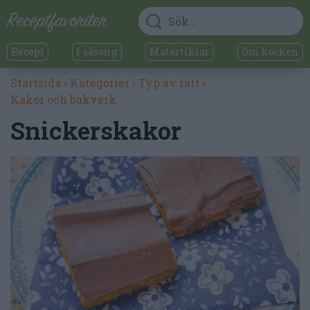
Recept
I säsong
Matartiklar
Om kocken
Startsida
›
Kategorier
›
Typ av rätt
›
Kakor och bakverk
Snickerskakor