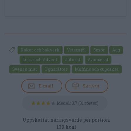
Kakor och bakverk
Vetemjöl
Smör
Ägg
Lucia och Advent
Julmat
Avancerat
Svensk mat
Ugnsrätter
Muffins och cupcakes
E-mail
Skriv ut
Medel:
3.7
(
31
röster)
Uppskattat näringsvärde per portion:
139 kcal