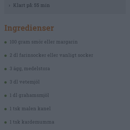
Klart på:
55 min
Ingredienser
100 gram smör eller margarin
2 dl farinsocker eller vanligt socker
3 ägg, medelstora
3 dl vetemjöl
1 dl grahamsmjöl
1 tsk malen kanel
1 tsk kardemumma