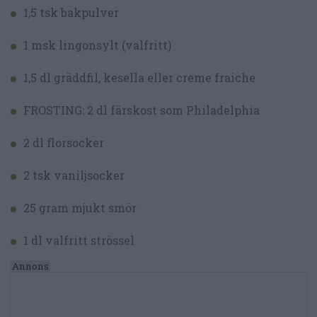
1,5 tsk bakpulver
1 msk lingonsylt (valfritt)
1,5 dl gräddfil, kesella eller creme fraiche
FROSTING: 2 dl färskost som Philadelphia
2 dl florsocker
2 tsk vaniljsocker
25 gram mjukt smör
1 dl valfritt strössel