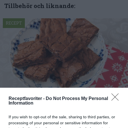
Tillbehör och liknande:
RECEPT
Receptfavoriter -
Do Not Process My Personal
Pepparkaksbrownies
Information
Goda brownies med choklad samt smak av
pepparkakskryddor, krossad choklad och nötter.
If you wish to opt-out of the sale, sharing to third parties, or
Passar till...
processing of your personal or sensitive information for