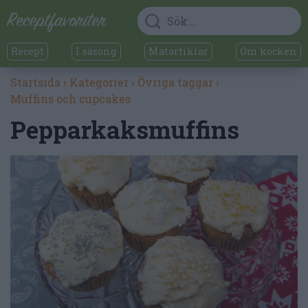
Recept
I säsong
Matartiklar
Om kocken
Startsida
›
Kategorier
›
Övriga taggar
›
Muffins och cupcakes
Pepparkaksmuffins