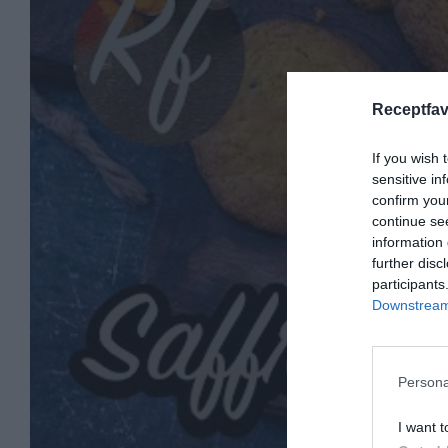
Receptfav
If you wish 
sensitive in
confirm you
continue se
information 
further disc
participants
Downstream 
Persona
I want t