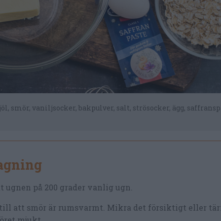
l, smör, vaniljsocker, bakpulver, salt, strösocker, ägg, saffrans
lagning
t ugnen på 200 grader vanlig ugn.
till att smör är rumsvarmt. Mikra det försiktigt eller tär
öret mjukt.