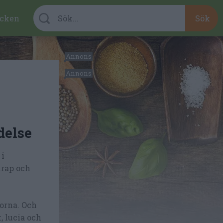
cken
delse
 i
irap och
korna. Och
t, lucia och