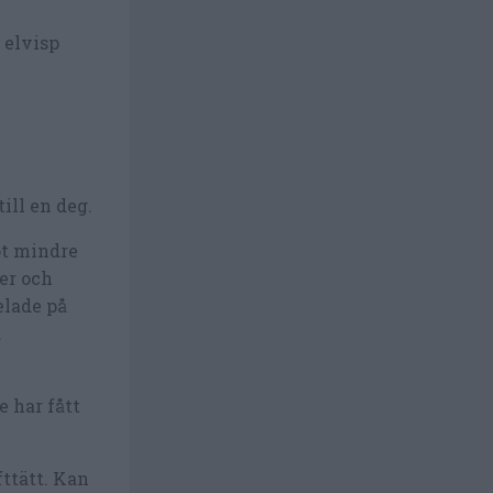
 elvisp
ill en deg.
got mindre
er och
elade på
a
e har fått
fttätt. Kan