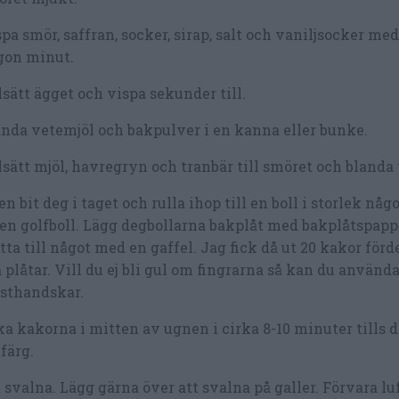
pa smör, saffran, socker, sirap, salt och vaniljsocker med
gon minut.
lsätt ägget och vispa sekunder till.
nda vetemjöl och bakpulver i en kanna eller bunke.
lsätt mjöl, havregryn och tranbär till smöret och blanda t
en bit deg i taget och rulla ihop till en boll i storlek nå
en golfboll. Lägg degbollarna bakplåt med bakplåtspapp
tta till något med en gaffel. Jag fick då ut 20 kakor förd
 plåtar. Vill du ej bli gul om fingrarna så kan du använd
sthandskar.
a kakorna i mitten av ugnen i cirka 8-10 minuter tills d
 färg.
 svalna. Lägg gärna över att svalna på galler. Förvara lu