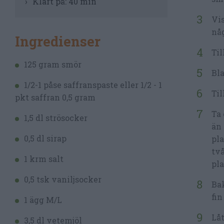
Klart på:
40 min
Vis
nå
Ingredienser
Til
125 gram smör
Bla
1/2-1 påse saffranspaste eller 1/2 - 1
Til
pkt saffran 0,5 gram
Ta 
1,5 dl strösocker
än 
0,5 dl sirap
pla
två
1 krm salt
pla
0,5 tsk vaniljsocker
Bak
fin
1 ägg M/L
Låt
3,5 dl vetemjöl