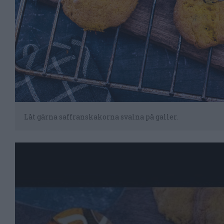
Låt gärna saffranskakorna svalna på galler.