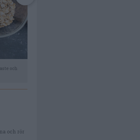
paste och
Vispa ihop smör med socker, sirap, salt och vani
na och rör