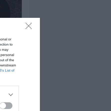
sonal or
ection to
ou may
 personal
out of the
 downstream
B’s List of