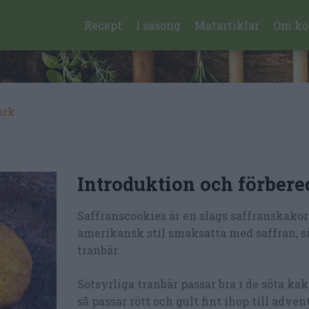
Recept
I säsong
Matartiklar
Om ko
erk
Introduktion och förbere
Saffranscookies är en slags saffranskakor
amerikansk stil smaksatta med saffran, s
tranbär.
Sötsyrliga tranbär passar bra i de söta ka
så passar rött och gult fint ihop till adven