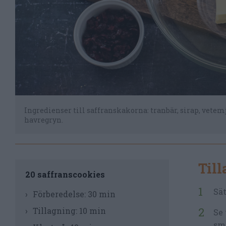
Ingredienser till saffranskakorna: tranbär, sirap, vetemjö
havregryn.
Til
20 saffranscookies
Sät
Förberedelse:
30 min
Tillagning:
10 min
Se 
sm