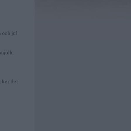
 och jul
 mjölk.
cker det