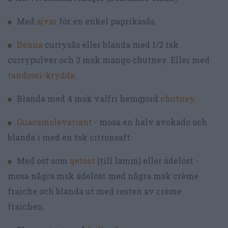
Med
ajvar
för en enkel paprikasås.
Denna
currysås eller blanda med 1/2 tsk
currypulver och 3 msk mango chutney. Eller med
tandoori-krydda
.
Blanda med 4 msk valfri hemgjord
chutney
.
Guacamolevariant
- mosa en halv avokado och
blanda i med en tsk citronsaft.
Med ost som
getost
(till lamm) eller ädelost -
mosa några msk ädelost med några msk crème
fraiche och blanda ut med resten av crème
fraichen.