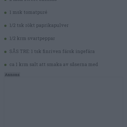
1 msk tomatpuré
1/2 tsk rökt paprikapulver
1/2 krm svartpeppar
SÅS TRE: 1 tsk finriven färsk ingefära
ca 1 krm salt att smaka av såserna med