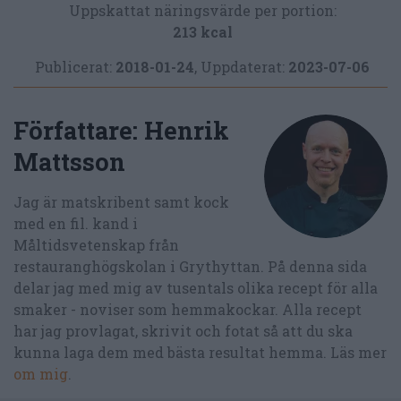
Uppskattat näringsvärde per portion:
213 kcal
Publicerat:
2018-01-24
,
Uppdaterat:
2023-07-06
Författare:
Henrik
Mattsson
Jag är matskribent samt kock
med en fil. kand i
Måltidsvetenskap från
restauranghögskolan i Grythyttan. På denna sida
delar jag med mig av tusentals olika recept för alla
smaker - noviser som hemmakockar. Alla recept
har jag provlagat, skrivit och fotat så att du ska
kunna laga dem med bästa resultat hemma. Läs mer
om mig
.