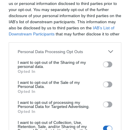
us or personal information disclosed to third parties prior to
paprikapulver samt svartpeppar i en andra skål
your opt-out. You may separately opt-out of the further
disclosure of your personal information by third parties on the
och den andra såsen med BBQ-smak är klar.
IAB’s list of downstream participants. This information may
also be disclosed by us to third parties on the
IAB’s List of
SÅS TRE: I sista skålen blandar du i finriven
Downstream Participants
that may further disclose it to other
ingefära.
third parties.
Personal Data Processing Opt Outs
Smaka av såserna med salt.
I want to opt-out of the Sharing of my
personal data.
Opted In
I want to opt-out of the Sale of my
Personal Data.
Opted In
I want to opt-out of processing my
Personal Data for Targeted Advertising.
Opted In
I want to opt-out of Collection, Use,
Retention, Sale, and/or Sharing of my