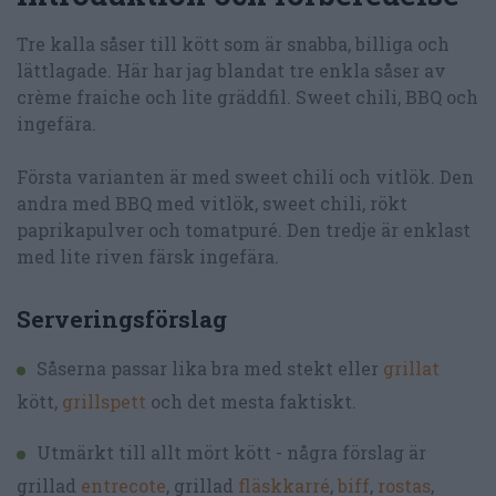
Tre kalla såser till kött som är snabba, billiga och
lättlagade. Här har jag blandat tre enkla såser av
crème fraiche och lite gräddfil. Sweet chili, BBQ och
ingefära.
Första varianten är med sweet chili och vitlök. Den
andra med BBQ med vitlök, sweet chili, rökt
paprikapulver och tomatpuré. Den tredje är enklast
med lite riven färsk ingefära.
Serveringsförslag
Såserna passar lika bra med stekt eller
grillat
kött,
grillspett
och det mesta faktiskt.
Utmärkt till allt mört kött - några förslag är
grillad
entrecote
, grillad
fläskkarré
,
biff
,
rostas
,