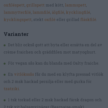
oxfiléspett
,
grillspett
med kött,
lammspett
,
lammytterfilé
,
lammfilé
,
älgfilé
,
kycklingfilé
,
kycklingspett
, stekt
oxfilé
eller grillad
fläskfilé
.
Varianter
Det blir också gott att byta eller ersätta en del av
crème fraichen och gräddfilen mot matyoghurt.
För vegan sås kan du blanda med Oalty fraiche.
En
vitlökssås
får du med en klyfta pressad vitlök
och 2 msk hackad persilja eller med gurka för
tzatziki
.
1 tsk torkad eller 2 msk hackad färsk dragon och
2 tsk vit balsamvinäger (Bearnaise-smak)