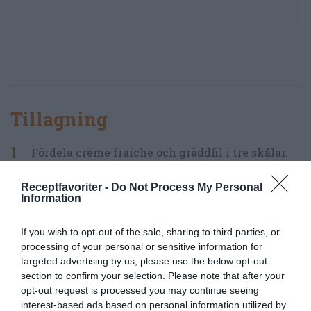
Tillagning
Fördela crème fraiche och gräddfil i tre skålar.
SÅS ETT: Skala och pressa vitlöken. Blanda en
Receptfavoriter -
Do Not Process My Personal
Information
halv klyfta vitlök i en skål.
If you wish to opt-out of the sale, sharing to third parties, or
Tillsätt 2 msk sweet chilisås. Första såsen är
processing of your personal or sensitive information for
klar.
targeted advertising by us, please use the below opt-out
section to confirm your selection. Please note that after your
SÅS TVÅ: Tillsätt en halv klyfta pressad vitlök,
opt-out request is processed you may continue seeing
interest-based ads based on personal information utilized by
2 msk sweet chilisås, tomatpuré, rökt