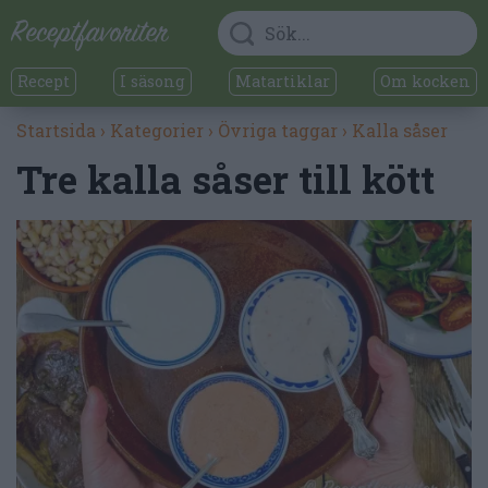
Recept
I säsong
Matartiklar
Om kocken
Startsida
›
Kategorier
›
Övriga taggar
›
Kalla såser
Tre kalla såser till kött