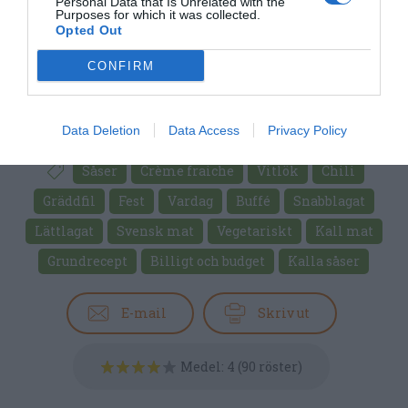
Personal Data that Is Unrelated with the
Purposes for which it was collected.
Opted Out
CONFIRM
Data Deletion
Data Access
Privacy Policy
Såser
Crème fraiche
Vitlök
Chili
Gräddfil
Fest
Vardag
Buffé
Snabblagat
Lättlagat
Svensk mat
Vegetariskt
Kall mat
Grundrecept
Billigt och budget
Kalla såser
E-mail
Skriv ut
Medel:
4
(
90
röster)