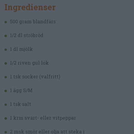
Ingredienser
500 gram blandfärs
1/2 dl ströbröd
1 dl mjölk
1/2 riven gul lök
1 tsk socker (valfritt)
1 ägg S/M
1 tsk salt
1 krm svart- eller vitpeppar
2 msk smör eller olja att steka i