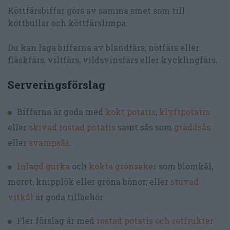
Köttfärsbiffar görs av samma smet som till
köttbullar och köttfärslimpa.
Du kan laga biffarna av blandfärs, nötfärs eller
fläskfärs, viltfärs, vildsvinsfärs eller kycklingfärs.
Serveringsförslag
Biffarna är goda med
kokt potatis
,
klyftpotatis
eller
skivad rostad potatis
samt sås som
gräddsås
eller
svampsås
.
Inlagd gurka
och
kokta grönsaker
som blomkål,
morot, knipplök eller gröna bönor; eller
stuvad
vitkål
är goda tillbehör.
Fler förslag är med
rostad potatis och rotfrukter