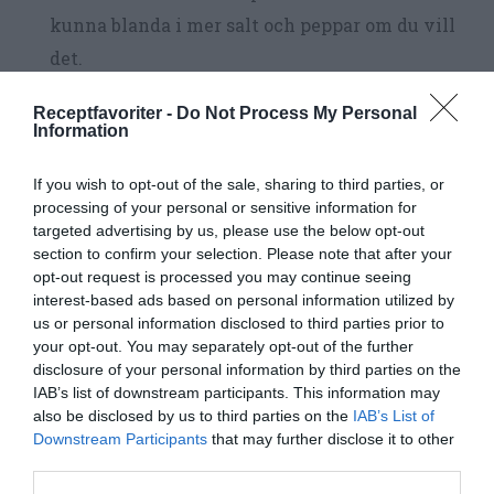
kunna blanda i mer salt och peppar om du vill
det.
Forma 8 stora eller 12 mindre biffar. Lägg på en
Receptfavoriter -
Do Not Process My Personal
Information
tallrik - gärna smord med lite olja.
If you wish to opt-out of the sale, sharing to third parties, or
Bryn köttfärsbiffarna på varje sida i en
processing of your personal or sensitive information for
stekpanna, 3-4 minuter på varje sida. Du kan
targeted advertising by us, please use the below opt-out
section to confirm your selection. Please note that after your
steka i lite olivolja, matolja och/eller smör. Bryn
opt-out request is processed you may continue seeing
3-4 stycken i taget. Lägg över efterhand i en
interest-based ads based on personal information utilized by
ugnsform eller på en tallrik.
us or personal information disclosed to third parties prior to
your opt-out. You may separately opt-out of the further
disclosure of your personal information by third parties on the
När du brynt alla biffar lägger du tillbaka dem i
IAB’s list of downstream participants. This information may
stekpannan och stek vidare på låg värme -
also be disclosed by us to third parties on the
IAB’s List of
Downstream Participants
that may further disclose it to other
gärna under lock eller folie - tills de är
third parties.
genomstekta. Det tar ca 10 minuter. Biffarna