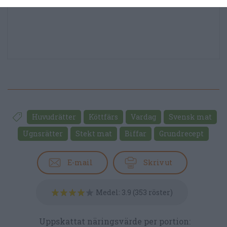
Huvudrätter
Köttfärs
Vardag
Svensk mat
Ugnsrätter
Stekt mat
Biffar
Grundrecept
E-mail
Skriv ut
Medel:
3.9
(
353
röster)
Uppskattat näringsvärde per portion: