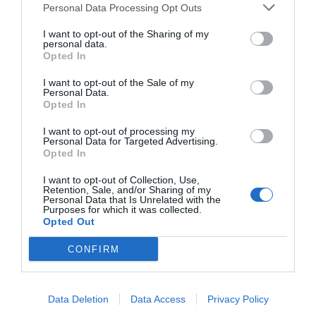
kan även lagas klart i ugnen på 175 grader i 10
Personal Data Processing Opt Outs
minuter i ugnsfast stekpanna, ugnsform eller
I want to opt-out of the Sharing of my
personal data.
långpanna.
Opted In
Köttfärsbiffarna är klara att servera med
I want to opt-out of the Sale of my
Personal Data.
önskade tillbehör.
Opted In
I want to opt-out of processing my
Om du vill kan du garnera biffarna med hackad
Personal Data for Targeted Advertising.
Opted In
persilja.
I want to opt-out of Collection, Use,
Retention, Sale, and/or Sharing of my
Personal Data that Is Unrelated with the
Purposes for which it was collected.
Opted Out
CONFIRM
Data Deletion
Data Access
Privacy Policy