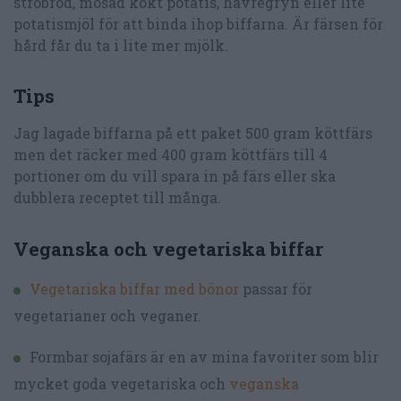
ströbröd, mosad kokt potatis, havregryn eller lite
potatismjöl för att binda ihop biffarna. Är färsen för
hård får du ta i lite mer mjölk.
Tips
Jag lagade biffarna på ett paket 500 gram köttfärs
men det räcker med 400 gram köttfärs till 4
portioner om du vill spara in på färs eller ska
dubblera receptet till många.
Veganska och vegetariska biffar
Vegetariska biffar med bönor
passar för
vegetarianer och veganer.
Formbar sojafärs är en av mina favoriter som blir
mycket goda vegetariska och
veganska