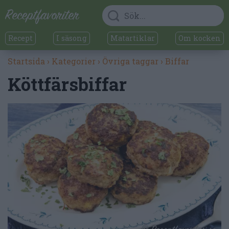
Recept
I säsong
Matartiklar
Om kocken
Startsida
›
Kategorier
›
Övriga taggar
›
Biffar
Köttfärsbiffar