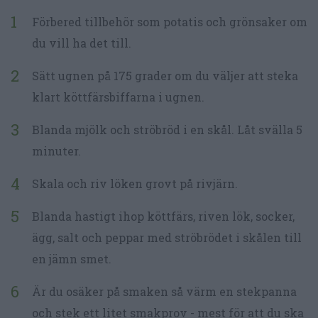
Förbered tillbehör som potatis och grönsaker om
du vill ha det till.
Sätt ugnen på 175 grader om du väljer att steka
klart köttfärsbiffarna i ugnen.
Blanda mjölk och ströbröd i en skål. Låt svälla 5
minuter.
Skala och riv löken grovt på rivjärn.
Blanda hastigt ihop köttfärs, riven lök, socker,
ägg, salt och peppar med ströbrödet i skålen till
en jämn smet.
Är du osäker på smaken så värm en stekpanna
och stek ett litet smakprov - mest för att du ska