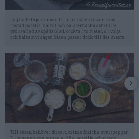
Jag hade Dijonnaisen till grillad entrecote med
rostad potatis, kålrot och palsternacka samt lite
grönsallad av späda blad, cocktailtomater, olivolja
och balsamvinäger. Såsen passar dock till det mesta.
Till såsen behöver du salt, crème fraiche, svartpeppar,
Dijonsenap, majonnäs, vitlök, persilja och citron.