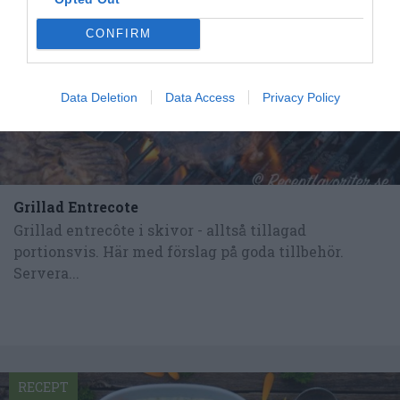
CONFIRM
Data Deletion
Data Access
Privacy Policy
Grillad Entrecote
Grillad entrecôte i skivor - alltså tillagad
portionsvis. Här med förslag på goda tillbehör.
Servera...
RECEPT