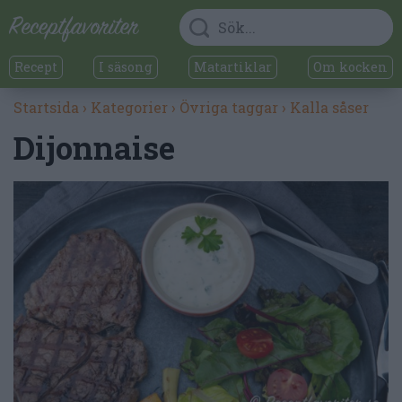
Recept
I säsong
Matartiklar
Om kocken
Startsida
›
Kategorier
›
Övriga taggar
›
Kalla såser
Dijonnaise