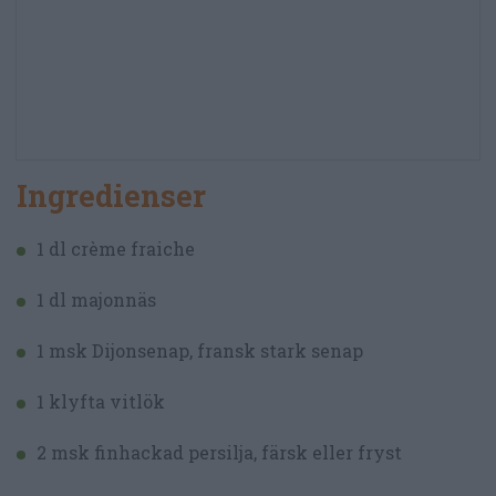
Ingredienser
1 dl crème fraiche
1 dl majonnäs
1 msk Dijonsenap, fransk stark senap
1 klyfta vitlök
2 msk finhackad persilja, färsk eller fryst