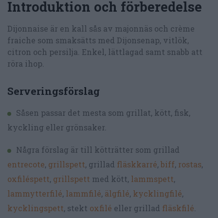
Introduktion och förberedelse
Dijonnaise är en kall sås av majonnäs och crème
fraiche som smaksätts med Dijonsenap, vitlök,
citron och persilja. Enkel, lättlagad samt snabb att
röra ihop.
Serveringsförslag
Såsen passar det mesta som grillat, kött, fisk,
kyckling eller grönsaker.
Några förslag är till kötträtter som grillad
entrecote
,
grillspett
, grillad
fläskkarré
,
biff
,
rostas
,
oxfiléspett
,
grillspett
med kött,
lammspett
,
lammytterfilé
,
lammfilé
,
älgfilé
,
kycklingfilé
,
kycklingspett
, stekt
oxfilé
eller grillad
fläskfilé
.