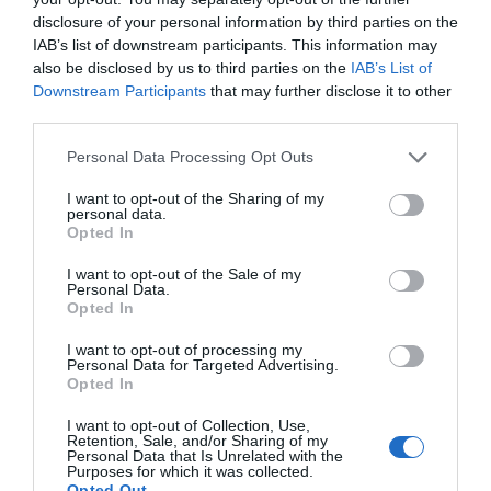
Mattsson
disclosure of your personal information by third parties on the
IAB’s list of downstream participants. This information may
Jag är matskribent samt kock
also be disclosed by us to third parties on the
IAB’s List of
med en fil. kand i
Downstream Participants
that may further disclose it to other
Måltidsvetenskap från
third parties.
restauranghögskolan i Grythyttan. På denna sida
delar jag med mig av tusentals olika recept för alla
Personal Data Processing Opt Outs
smaker - noviser som hemmakockar. Alla recept
I want to opt-out of the Sharing of my
har jag provlagat, skrivit och fotat så att du ska
personal data.
Opted In
kunna laga dem med bästa resultat hemma. Läs mer
om mig
.
I want to opt-out of the Sale of my
Personal Data.
Opted In
I want to opt-out of processing my
Personal Data for Targeted Advertising.
Tillbehör och liknande:
Opted In
I want to opt-out of Collection, Use,
RECEPT
Retention, Sale, and/or Sharing of my
Personal Data that Is Unrelated with the
Purposes for which it was collected.
Opted Out