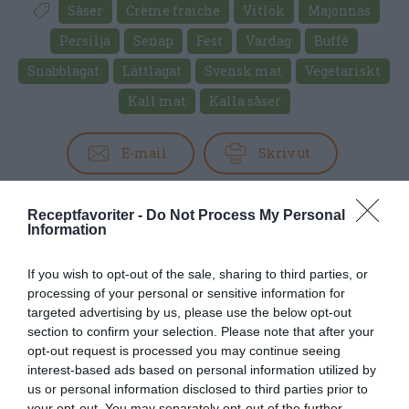
Såser
Crème fraiche
Vitlök
Majonnäs
Persilja
Senap
Fest
Vardag
Buffé
Snabblagat
Lättlagat
Svensk mat
Vegetariskt
Kall mat
Kalla såser
E-mail
Skriv ut
Medel:
3.9
(
7
röster)
Receptfavoriter -
Do Not Process My Personal
Information
Uppskattat näringsvärde per portion:
If you wish to opt-out of the sale, sharing to third parties, or
247 kcal
processing of your personal or sensitive information for
targeted advertising by us, please use the below opt-out
Publicerat:
2023-04-18
,
Uppdaterat:
2023-04-18
section to confirm your selection. Please note that after your
opt-out request is processed you may continue seeing
interest-based ads based on personal information utilized by
Författare:
Henrik
us or personal information disclosed to third parties prior to
your opt-out. You may separately opt-out of the further