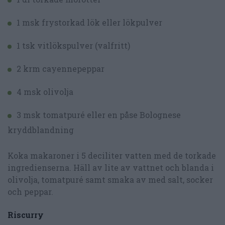
1 msk frystorkad lök eller lökpulver
1 tsk vitlökspulver (valfritt)
2 krm cayennepeppar
4 msk olivolja
3 msk tomatpuré eller en påse Bolognese
kryddblandning
Koka makaroner i 5 deciliter vatten med de torkade
ingredienserna. Häll av lite av vattnet och blanda i
olivolja, tomatpuré samt smaka av med salt, socker
och peppar.
Riscurry