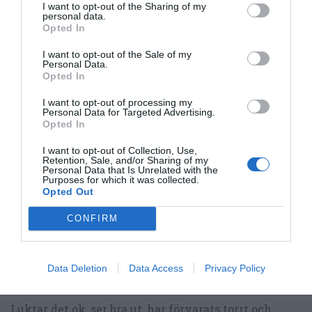
hållbarhet. Under längre tid kan dessa förvaras i
I want to opt-out of the Sharing of my
personal data.
tygpåsar eller lufttäta burkar torrt och svalt.
Opted In
I want to opt-out of the Sale of my
Mitt råd är att torka och ta med ut inom kort samt
Personal Data.
Opted In
äta upp det på vandringen. Till vandringen packar
du maten i lufttäta påsar och/eller burkar.
I want to opt-out of processing my
Personal Data for Targeted Advertising.
Opted In
Hållbarheten beror på vad du torkar - torkad frukt
med mera som blir riktigt torrt och med lite fett
I want to opt-out of Collection, Use,
Retention, Sale, and/or Sharing of my
kan ju hålla mycket länge. Torkat bacon och saker
Personal Data that Is Unrelated with the
som innehåller mer fett håller inte så länge - räkna
Purposes for which it was collected.
Opted Out
1-2 veckor.
CONFIRM
Hemtorkat blir såklart inte lika hållbart som
frystorkat eller något från en tillverkare som
Data Deletion
Data Access
Privacy Policy
torkat och kontrollerat sin produkt.
Luktar det ok, ser bra ut, har förvarats torrt och