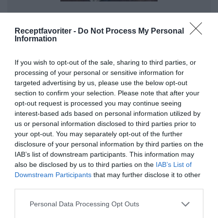
Trött på att betala 90 spänn för en påse tråkigt
frystorkat? Att torka själv är inte så svårt. Dessutom
Receptfavoriter -
Do Not Process My Personal
kan du ta med dina egna favoriter. Här riscurry i påse
Information
klar att koka med vatten.
If you wish to opt-out of the sale, sharing to third parties, or
processing of your personal or sensitive information for
De torra ingredienserna till recepten kan blandas
targeted advertising by us, please use the below opt-out
hemma i påsar. Sedan kan man skriva på påsen om
section to confirm your selection. Please note that after your
man vill - när man planerat att den ska ätas samt
opt-out request is processed you may continue seeing
eventuellt hur mycket vatten och andra
interest-based ads based on personal information utilized by
ingredienser som ska till.
us or personal information disclosed to third parties prior to
your opt-out. You may separately opt-out of the further
disclosure of your personal information by third parties on the
Hållbarhet
IAB’s list of downstream participants. This information may
also be disclosed by us to third parties on the
IAB’s List of
Torkade blandade rätter och animaliska
Downstream Participants
that may further disclose it to other
produkter håller sig cirka 1-2 veckor.
third parties.
Personal Data Processing Opt Outs
Svamp och torkade grönsaker har lång