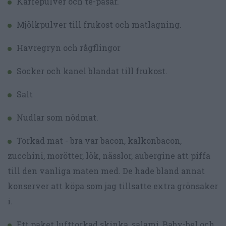
Kaffepulver och te-påsar.
Mjölkpulver till frukost och matlagning.
Havregryn och rågflingor
Socker och kanel blandat till frukost.
Salt
Nudlar som nödmat.
Torkad mat - bra var bacon, kalkonbacon,
zucchini, morötter, lök, nässlor, aubergine att piffa
till den vanliga maten med. De hade bland annat
konserver att köpa som jag tillsatte extra grönsaker
i.
Ett paket lufttorkad skinka, salami, Baby-bel och