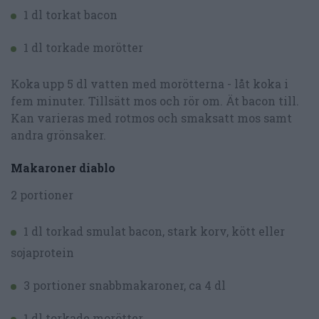
1 dl torkat bacon
1 dl torkade morötter
Koka upp 5 dl vatten med morötterna - låt koka i
fem minuter. Tillsätt mos och rör om. Ät bacon till.
Kan varieras med rotmos och smaksatt mos samt
andra grönsaker.
Makaroner diablo
2 portioner
1 dl torkad smulat bacon, stark korv, kött eller
sojaprotein
3 portioner snabbmakaroner, ca 4 dl
1 dl torkade morötter