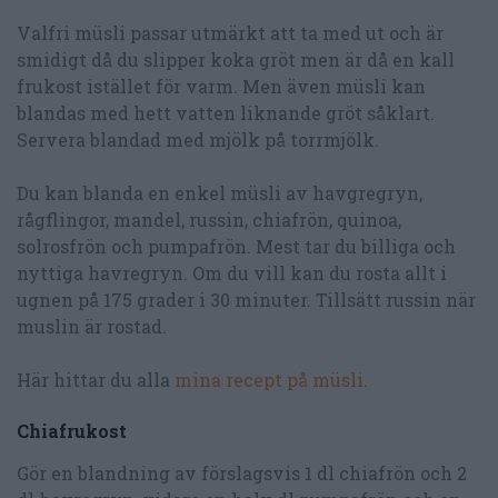
Valfri müsli passar utmärkt att ta med ut och är
smidigt då du slipper koka gröt men är då en kall
frukost istället för varm. Men även müsli kan
blandas med hett vatten liknande gröt såklart.
Servera blandad med mjölk på torrmjölk.
Du kan blanda en enkel müsli av havgregryn,
rågflingor, mandel, russin, chiafrön, quinoa,
solrosfrön och pumpafrön. Mest tar du billiga och
nyttiga havregryn. Om du vill kan du rosta allt i
ugnen på 175 grader i 30 minuter. Tillsätt russin när
muslin är rostad.
Här hittar du alla
mina recept på müsli
.
Chiafrukost
Gör en blandning av förslagsvis 1 dl chiafrön och 2