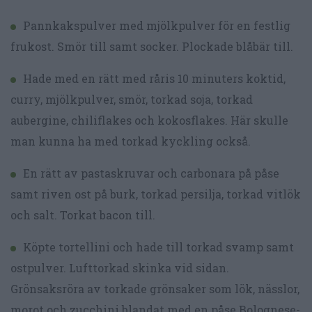
Pannkakspulver med mjölkpulver för en festlig
frukost. Smör till samt socker. Plockade blåbär till.
Hade med en rätt med råris 10 minuters koktid,
curry, mjölkpulver, smör, torkad soja, torkad
aubergine, chiliflakes och kokosflakes. Här skulle
man kunna ha med torkad kyckling också.
En rätt av pastaskruvar och carbonara på påse
samt riven ost på burk, torkad persilja, torkad vitlök
och salt. Torkat bacon till.
Köpte tortellini och hade till torkad svamp samt
ostpulver. Lufttorkad skinka vid sidan.
Grönsaksröra av torkade grönsaker som lök, nässlor,
morot och zucchini blandat med en påse Bolognese-