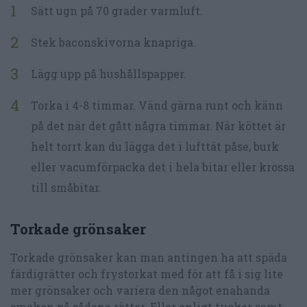
Sätt ugn på 70 grader varmluft.
Stek baconskivorna knapriga.
Lägg upp på hushållspapper.
Torka i 4-8 timmar. Vänd gärna runt och känn
på det när det gått några timmar. När köttet är
helt torrt kan du lägga det i lufttät påse, burk
eller vacumförpacka det i hela bitar eller krossa
till småbitar.
Torkade grönsaker
Torkade grönsaker kan man antingen ha att späda
färdigrätter och frystorkat med för att få i sig lite
mer grönsaker och variera den något enahanda
smaken på sådana rätter. Eller enligt tycker samt