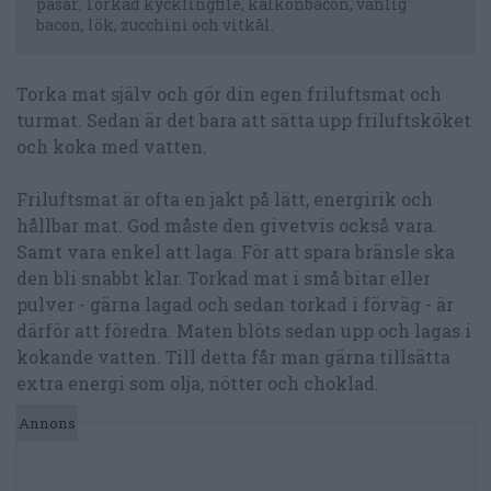
påsar. Torkad kycklingfilé, kalkonbacon, vanlig
bacon, lök, zucchini och vitkål.
Torka mat själv och gör din egen friluftsmat och
turmat. Sedan är det bara att sätta upp friluftsköket
och koka med vatten.
Friluftsmat är ofta en jakt på lätt, energirik och
hållbar mat. God måste den givetvis också vara.
Samt vara enkel att laga. För att spara bränsle ska
den bli snabbt klar. Torkad mat i små bitar eller
pulver - gärna lagad och sedan torkad i förväg - är
därför att föredra. Maten blöts sedan upp och lagas i
kokande vatten. Till detta får man gärna tillsätta
extra energi som olja, nötter och choklad.