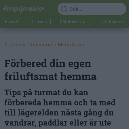
Recept
I säsong
Matartiklar
Om kocken
Startsida
›
Kategorier
›
Matartiklar
Förbered din egen
friluftsmat hemma
Tips på turmat du kan
förbereda hemma och ta med
till lägerelden nästa gång du
vandrar, paddlar eller är ute