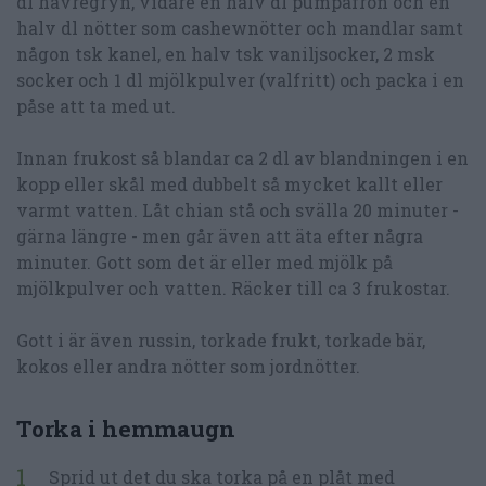
dl havregryn, vidare en halv dl pumpafrön och en
halv dl nötter som cashewnötter och mandlar samt
någon tsk kanel, en halv tsk vaniljsocker, 2 msk
socker och 1 dl mjölkpulver (valfritt) och packa i en
påse att ta med ut.
Innan frukost så blandar ca 2 dl av blandningen i en
kopp eller skål med dubbelt så mycket kallt eller
varmt vatten. Låt chian stå och svälla 20 minuter -
gärna längre - men går även att äta efter några
minuter. Gott som det är eller med mjölk på
mjölkpulver och vatten. Räcker till ca 3 frukostar.
Gott i är även russin, torkade frukt, torkade bär,
kokos eller andra nötter som jordnötter.
Torka i hemmaugn
Sprid ut det du ska torka på en plåt med