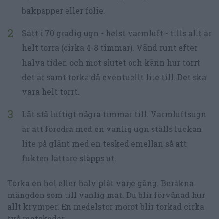
bakpapper eller folie.
Sätt i 70 gradig ugn - helst varmluft - tills allt är
helt torra (cirka 4-8 timmar). Vänd runt efter
halva tiden och mot slutet och känn hur torrt
det är samt torka då eventuellt lite till. Det ska
vara helt torrt.
Låt stå luftigt några timmar till. Varmluftsugn
är att föredra med en vanlig ugn ställs luckan
lite på glänt med en tesked emellan så att
fukten lättare släpps ut.
Torka en hel eller halv plåt varje gång. Beräkna
mängden som till vanlig mat. Du blir förvånad hur
allt krymper. En medelstor morot blir torkad cirka
två matskedar.