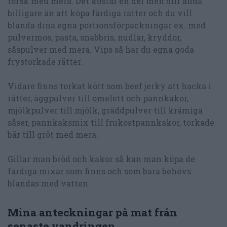
torsk med mera. Det kostar en del men blir ändå
billigare än att köpa färdiga rätter och du vill
blanda dina egna portionsförpackningar ex. med
pulvermos, pasta, snabbris, nudlar, kryddor,
såspulver med mera. Vips så har du egna goda
frystorkade rätter.
Vidare finns torkat kött som beef jerky att hacka i
rätter, äggpulver till omelett och pannkakor,
mjölkpulver till mjölk, gräddpulver till krämiga
såser, pannkaksmix till frukostpannkakor, torkade
bär till gröt med mera.
Gillar man bröd och kakor så kan man köpa de
färdiga mixar som finns och som bara behövs
blandas med vatten.
Mina anteckningar på mat från
senaste vandringen