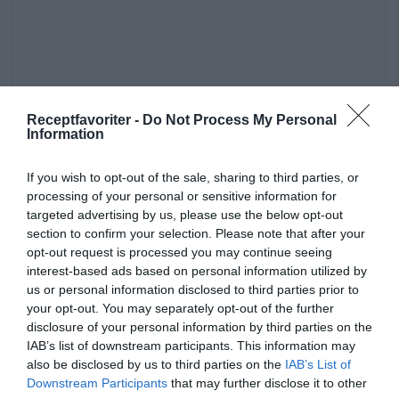
Receptfavoriter -
Do Not Process My Personal
Information
If you wish to opt-out of the sale, sharing to third parties, or
processing of your personal or sensitive information for
targeted advertising by us, please use the below opt-out
section to confirm your selection. Please note that after your
opt-out request is processed you may continue seeing
Huvudrätter
Köttfärs
Tunnbröd
interest-based ads based on personal information utilized by
Grönsallad
Tomater
Persilja
Vardag
us or personal information disclosed to third parties prior to
your opt-out. You may separately opt-out of the further
Utflykt
Övriga Europa
Grillat
Grillspett
disclosure of your personal information by third parties on the
IAB’s list of downstream participants. This information may
also be disclosed by us to third parties on the
IAB’s List of
E-mail
Skriv ut
Downstream Participants
that may further disclose it to other