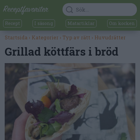
Recept
I säsong
Matartiklar
Om kocken
Startsida
›
Kategorier
›
Typ av rätt
›
Huvudrätter
Grillad köttfärs i bröd