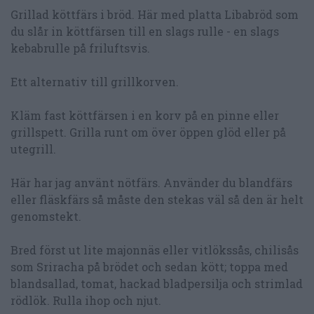
Grillad köttfärs i bröd. Här med platta Libabröd som
du slår in köttfärsen till en slags rulle - en slags
kebabrulle på friluftsvis.
Ett alternativ till grillkorven.
Kläm fast köttfärsen i en korv på en pinne eller
grillspett. Grilla runt om över öppen glöd eller på
utegrill.
Här har jag använt nötfärs. Använder du blandfärs
eller fläskfärs så måste den stekas väl så den är helt
genomstekt.
Bred först ut lite majonnäs eller vitlökssås, chilisås
som Sriracha på brödet och sedan kött; toppa med
blandsallad, tomat, hackad bladpersilja och strimlad
rödlök. Rulla ihop och njut.