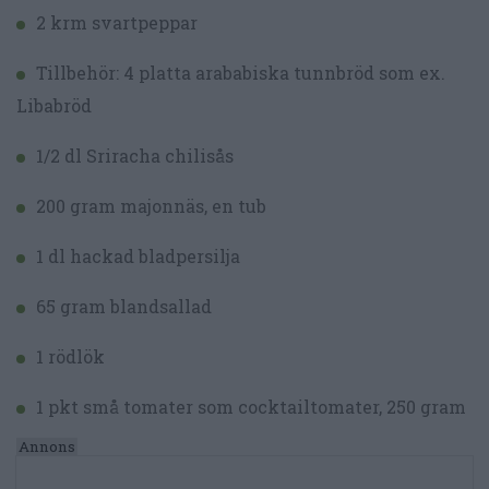
2 krm svartpeppar
Tillbehör: 4 platta arababiska tunnbröd som ex.
Libabröd
1/2 dl Sriracha chilisås
200 gram majonnäs, en tub
1 dl hackad bladpersilja
65 gram blandsallad
1 rödlök
1 pkt små tomater som cocktailtomater, 250 gram