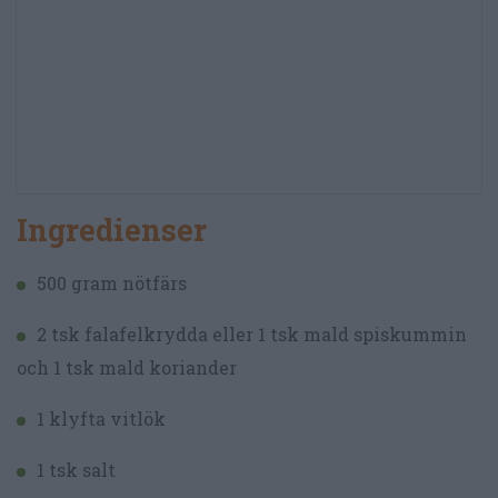
Ingredienser
500 gram nötfärs
2 tsk falafelkrydda eller 1 tsk mald spiskummin
och 1 tsk mald koriander
1 klyfta vitlök
1 tsk salt