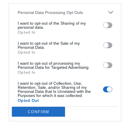
third parties.
Medel:
5
(
3
röster)
Personal Data Processing Opt Outs
Uppskattat näringsvärde per portion:
I want to opt-out of the Sharing of my
personal data.
548 kcal
Opted In
Publicerat:
2017-09-16
,
Uppdaterat:
2021-01-26
I want to opt-out of the Sale of my
Personal Data.
Opted In
Författare:
Henrik
I want to opt-out of processing my
Personal Data for Targeted Advertising.
Mattsson
Opted In
I want to opt-out of Collection, Use,
Jag är matskribent samt kock
Retention, Sale, and/or Sharing of my
Personal Data that Is Unrelated with the
med en fil. kand i
Purposes for which it was collected.
Måltidsvetenskap från
Opted Out
restauranghögskolan i Grythyttan. På denna sida
CONFIRM
delar jag med mig av tusentals olika recept för alla
smaker - noviser som hemmakockar. Alla recept
har jag provlagat, skrivit och fotat så att du ska