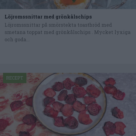
Löjromssnittar med grönkålschips
Löjromssnittar på smörstekta toastbröd med
smetana toppat med grönkålschips . Mycket lyxiga
och goda...
RECEPT