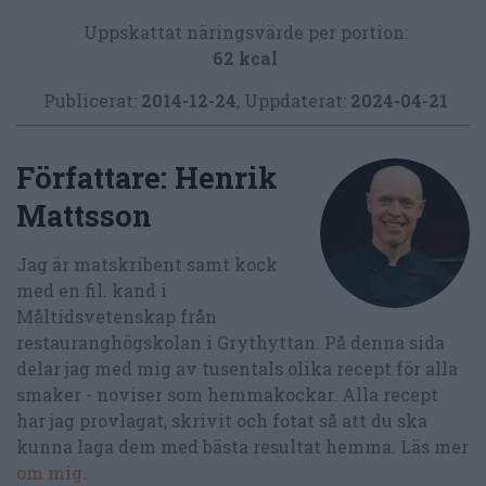
Uppskattat näringsvärde per portion:
62 kcal
Publicerat:
2014-12-24
,
Uppdaterat:
2024-04-21
Författare:
Henrik
Mattsson
Jag är matskribent samt kock
med en fil. kand i
Måltidsvetenskap från
restauranghögskolan i Grythyttan. På denna sida
delar jag med mig av tusentals olika recept för alla
smaker - noviser som hemmakockar. Alla recept
har jag provlagat, skrivit och fotat så att du ska
kunna laga dem med bästa resultat hemma. Läs mer
om mig
.