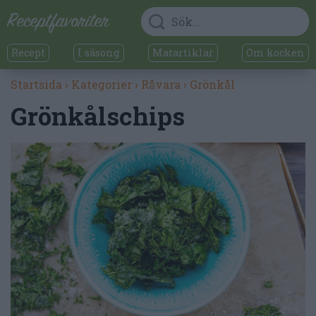
Recept
I säsong
Matartiklar
Om kocken
Startsida
›
Kategorier
›
Råvara
›
Grönkål
Grönkålschips