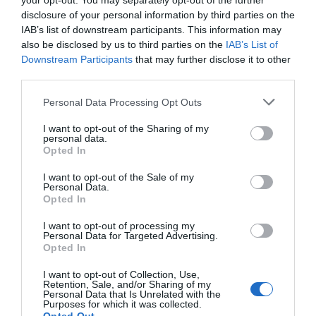
your opt-out. You may separately opt-out of the further
Snacks med sötpotatis passar som chips till
disclosure of your personal information by third parties on the
fördrink eller tilltugg. Gott och nyttigt med
IAB’s list of downstream participants. This information may
sötpotatis...
also be disclosed by us to third parties on the
IAB’s List of
Downstream Participants
that may further disclose it to other
third parties.
Personal Data Processing Opt Outs
RECEPT
I want to opt-out of the Sharing of my
personal data.
Opted In
I want to opt-out of the Sale of my
Personal Data.
Opted In
I want to opt-out of processing my
Personal Data for Targeted Advertising.
Opted In
I want to opt-out of Collection, Use,
Retention, Sale, and/or Sharing of my
Personal Data that Is Unrelated with the
Purposes for which it was collected.