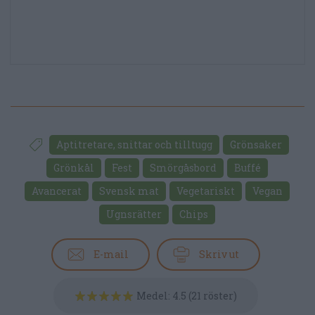
Aptitretare, snittar och tilltugg
Grönsaker
Grönkål
Fest
Smörgåsbord
Buffé
Avancerat
Svensk mat
Vegetariskt
Vegan
Ugnsrätter
Chips
E-mail
Skriv ut
Medel:
4.5
(
21
röster)