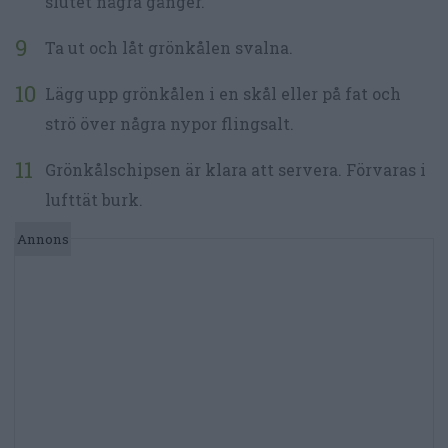
slutet några gånger.
Ta ut och låt grönkålen svalna.
Lägg upp grönkålen i en skål eller på fat och
strö över några nypor flingsalt.
Grönkålschipsen är klara att servera. Förvaras i
lufttät burk.