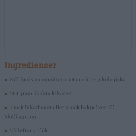
Ingredienser
3 dl finrivna morötter, ca 4 morötter, ekologiska
200 gram okokta kikärter
1 msk bikarbonat eller 2 msk bakpulver till
blötläggning
2 klyftor vitlök