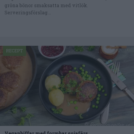
gröna bönor smaksatta med vitlök.
Serveringsförslag...
RECEPT
Veganbiffar med formbar sojafärs