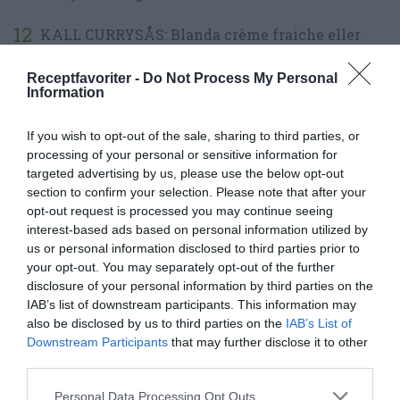
KALL CURRYSÅS: Blanda crème fraiche eller
Oatly Fraiche med currypulver, salt, peppar,
Receptfavoriter -
Do Not Process My Personal
chiliflakes, socker och pressa vitlök. Låt gärna
Information
stå i kylen medan du förbereder biffarna. Kan
If you wish to opt-out of the sale, sharing to third parties, or
lagas dagen innan.
processing of your personal or sensitive information for
targeted advertising by us, please use the below opt-out
section to confirm your selection. Please note that after your
opt-out request is processed you may continue seeing
interest-based ads based on personal information utilized by
us or personal information disclosed to third parties prior to
your opt-out. You may separately opt-out of the further
disclosure of your personal information by third parties on the
IAB’s list of downstream participants. This information may
also be disclosed by us to third parties on the
IAB’s List of
Downstream Participants
that may further disclose it to other
third parties.
Personal Data Processing Opt Outs