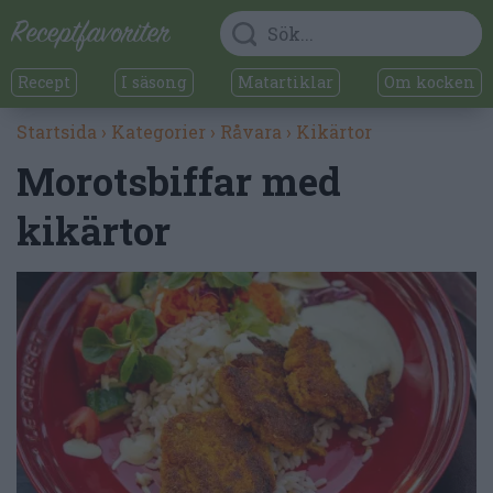
Recept
I säsong
Matartiklar
Om kocken
Startsida
›
Kategorier
›
Råvara
›
Kikärtor
Morotsbiffar med
kikärtor