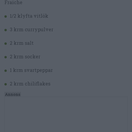
Fraiche
1/2 klyfta vitlök
3 krm currypulver
2 krm salt
2 krm socker
1 krm svartpeppar
2 krm chiliflakes