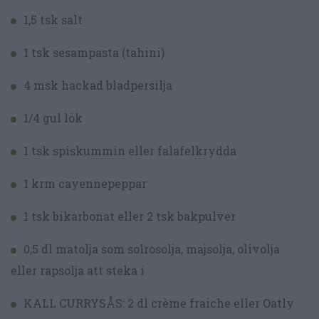
1,5 tsk salt
1 tsk sesampasta (tahini)
4 msk hackad bladpersilja
1/4 gul lök
1 tsk spiskummin eller falafelkrydda
1 krm cayennepeppar
1 tsk bikarbonat eller 2 tsk bakpulver
0,5 dl matolja som solrosolja, majsolja, olivolja
eller rapsolja att steka i
KALL CURRYSÅS: 2 dl crème fraiche eller Oatly