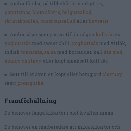
Andra förslag på tillbehör är vanligt
ris
,
potatismos
,
blomkålsris
,
bulgursallad,
råristabbouleh
,
couscoussallad
eller
havreris
.
Andra såser som passar till är någon
kall sås
ex.
yoghurtsås
med sweet chili,
yoghurtsås
med vitlök,
indisk
tomatsås
,
salsa
med koriander, kall
sås med
mango chutney
eller köpt smaksatt kall sås.
Gott till är även en köpt eller hemgjord
chutney
samt
pressgurka
.
Framförhållning
Du behöver lägga kikärtor i blöt kvällen innan.
Du behöver en matberedare att mixa kikärtor och