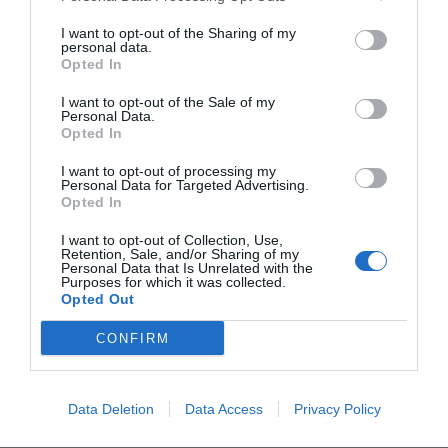
I want to opt-out of the Sharing of my
personal data.
Opted In
I want to opt-out of the Sale of my
Personal Data.
Opted In
Huvudrätter
Kikärtor
Vitlök
Persilja
I want to opt-out of processing my
Personal Data for Targeted Advertising.
Morötter
Fest
Vardag
Buffé
Avancerat
Opted In
Svensk mat
Glutenfritt
Vegetariskt
Vegan
I want to opt-out of Collection, Use,
Retention, Sale, and/or Sharing of my
Stekt mat
Biffar
Personal Data that Is Unrelated with the
Purposes for which it was collected.
Opted Out
E-mail
Skriv ut
CONFIRM
Medel:
4.1
(
8
röster)
Data Deletion
Data Access
Privacy Policy
Uppskattat näringsvärde per portion: