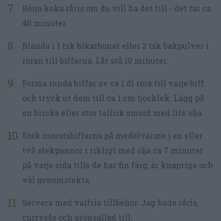
Börja koka råris om du vill ha det till - det tar ca
40 minuter.
Blanda i 1 tsk bikarbonat eller 2 tsk bakpulver i
röran till biffarna. Låt stå 10 minuter.
Forma runda biffar av ca 1 dl röra till varje biff
och tryck ut dem till ca 1 cm tjocklek. Lägg på
en bricka eller stor tallrik smord med lite olja.
Stek morotsbiffarna på medelvärme i en eller
två stekpannor i rikligt med olja ca 7 minuter
på varje sida tills de har fin färg, är knapriga och
väl genomstekta.
Servera med valfria tillbehör. Jag hade råris,
currysås och grönsallad till.