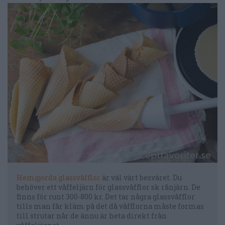
Hemgjorda glassvåfflor
är väl värt besväret. Du
behöver ett våffeljärn för glassvåfflor sk rånjärn. De
finns för runt 300-800 kr. Det tar några glassvåfflor
tills man får kläm på det då våfflorna måste formas
till strutar når de ännu är heta direkt från