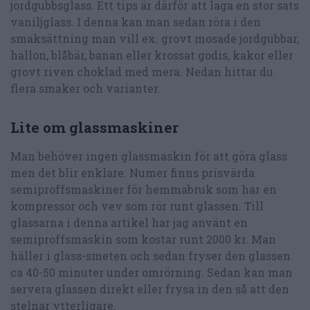
jordgubbsglass. Ett tips är därför att laga en stor sats
vaniljglass. I denna kan man sedan röra i den
smaksättning man vill ex. grovt mosade jordgubbar,
hallon, blåbär, banan eller krossat godis, kakor eller
grovt riven choklad med mera. Nedan hittar du
flera smaker och varianter.
Lite om glassmaskiner
Man behöver ingen glassmaskin för att göra glass
men det blir enklare. Numer finns prisvärda
semiproffsmaskiner för hemmabruk som har en
kompressor och vev som rör runt glassen. Till
glassarna i denna artikel har jag använt en
semiproffsmaskin som kostar runt 2000 kr. Man
häller i glass-smeten och sedan fryser den glassen
ca 40-50 minuter under omrörning. Sedan kan man
servera glassen direkt eller frysa in den så att den
stelnar ytterligare.