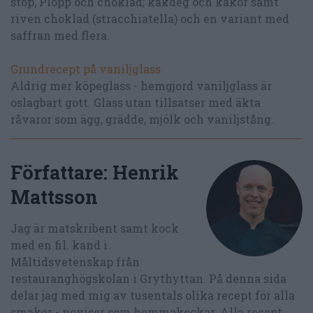
stop, Plopp och choklad; kakdeg och kakor samt
riven choklad (stracchiatella) och en variant med
saffran med flera.
Grundrecept på vaniljglass
Aldrig mer köpeglass - hemgjord vaniljglass är
oslagbart gott. Glass utan tillsatser med äkta
råvaror som ägg, grädde, mjölk och vaniljstång.
Författare:
Henrik
Mattsson
Jag är matskribent samt kock
med en fil. kand i
Måltidsvetenskap från
restauranghögskolan i Grythyttan. På denna sida
delar jag med mig av tusentals olika recept för alla
smaker - noviser som hemmakockar. Alla recept