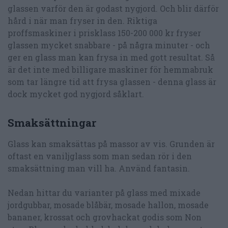
glassen varför den är godast nygjord. Och blir därför
hård i när man fryser in den. Riktiga
proffsmaskiner i prisklass 150-200 000 kr fryser
glassen mycket snabbare - på några minuter - och
ger en glass man kan frysa in med gott resultat. Så
är det inte med billigare maskiner för hemmabruk
som tar längre tid att frysa glassen - denna glass är
dock mycket god nygjord såklart.
Smaksättningar
Glass kan smaksättas på massor av vis. Grunden är
oftast en vaniljglass som man sedan rör i den
smaksättning man vill ha. Använd fantasin.
Nedan hittar du varianter på glass med mixade
jordgubbar, mosade blåbär, mosade hallon, mosade
bananer, krossat och grovhackat godis som Non