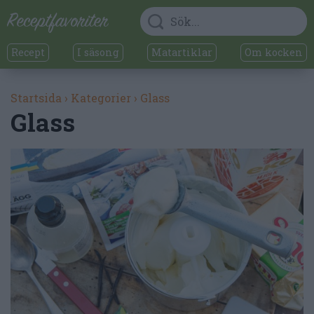
Recept
I säsong
Matartiklar
Om kocken
Startsida
›
Kategorier
›
Glass
Glass