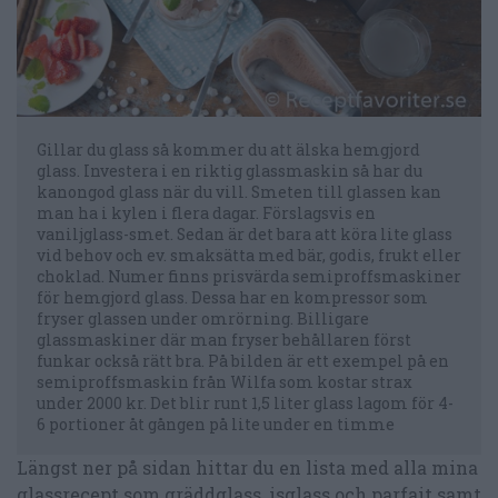
Gillar du glass så kommer du att älska hemgjord
glass. Investera i en riktig glassmaskin så har du
kanongod glass när du vill. Smeten till glassen kan
man ha i kylen i flera dagar. Förslagsvis en
vaniljglass-smet. Sedan är det bara att köra lite glass
vid behov och ev. smaksätta med bär, godis, frukt eller
choklad. Numer finns prisvärda semiproffsmaskiner
för hemgjord glass. Dessa har en kompressor som
fryser glassen under omrörning. Billigare
glassmaskiner där man fryser behållaren först
funkar också rätt bra. På bilden är ett exempel på en
semiproffsmaskin från Wilfa som kostar strax
under 2000 kr. Det blir runt 1,5 liter glass lagom för 4-
6 portioner åt gången på lite under en timme
Längst ner på sidan hittar du en lista med alla mina
glassrecept som gräddglass, isglass och parfait samt