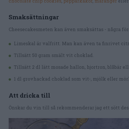
chocolate chip cookies
,
pepparkakor
,
maränger
elle
Smaksättningar
Cheesecakesmeten kan även smaksättas - några förs
Limeskal är valfritt. Man kan även ta finrivet cit
Tillsätt 50 gram smält vit choklad.
Tillsätt 2 dl lätt mosade hallon, hjortron, blåbär el
1 dl grovhackad choklad som vit-, mjölk eller mör
Att dricka till
Önskar du vin till så rekommenderar jag ett sött d