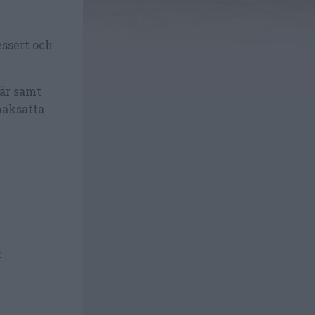
dessert och
bär samt
maksatta
r