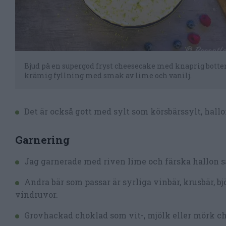
Bjud på en supergod fryst cheesecake med knaprig botte
krämig fyllning med smak av lime och vanilj.
Det är också gott med sylt som körsbärssylt, hallo
Garnering
Jag garnerade med riven lime och färska hallon s
Andra bär som passar är syrliga vinbär, krusbär, bjö
vindruvor.
Grovhackad choklad som vit-, mjölk eller mörk c