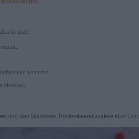
r
mandelskorpor
.
lag är med:
ronskal.
ler björnbär i smeten.
k choklad,
essertvin som Sauternes, Trockenbeerenauslese eller Co