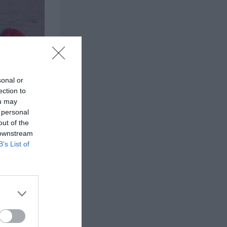
sonal or
ection to
ou may
 personal
out of the
 downstream
B’s List of