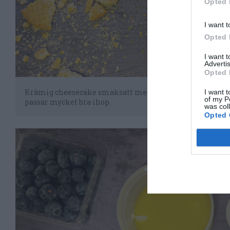
Opted 
I want t
Opted 
I want 
Advertis
Opted 
Krämig cheesecake smaksatt med lime, knaprig Digestive
I want t
of my P
passar mycket bra ihop.
was col
Opted 