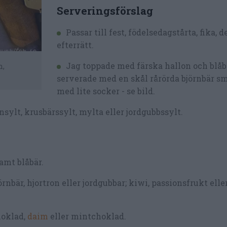
Serveringsförslag
Passar till fest, födelsedagstårta, fika, 
efterrätt.
Jag toppade med färska hallon och blå
n,
serverade med en skål rårörda björnbär s
med lite socker - se bild.
nsylt, krusbärssylt, mylta eller jordgubbssylt.
amt blåbär.
rnbär, hjortron eller jordgubbar; kiwi, passionsfrukt elle
hoklad,
daim
eller mintchoklad.