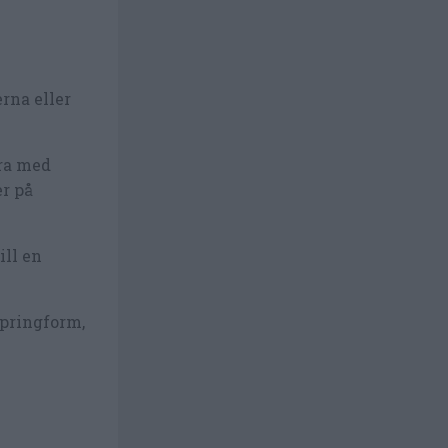
rna eller
ra med
er på
ill en
springform,