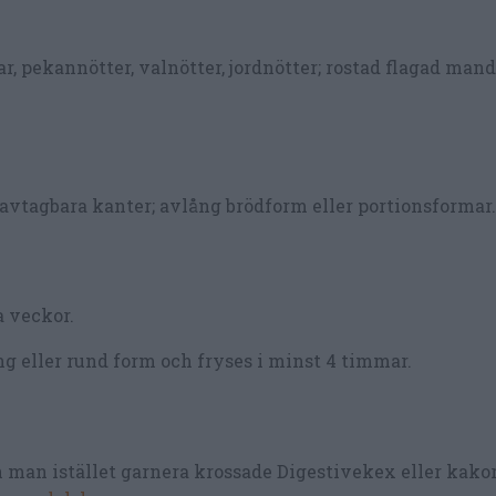
 pekannötter, valnötter, jordnötter; rostad flagad mande
vtagbara kanter; avlång brödform eller portionsformar.
a veckor.
ng eller rund form och fryses i minst 4 timmar.
 man istället garnera krossade Digestivekex eller kako