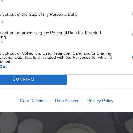
In
o opt-out of the Sale of my Personal Data.
In
to opt-out of processing my Personal Data for Targeted
ing.
In
botten, färska hallon och blåbär samt sötsyrliga rårörda bjö
o opt-out of Collection, Use, Retention, Sale, and/or Sharing
ersonal Data that Is Unrelated with the Purposes for which it
lected.
Out
CONFIRM
Data Deletion
Data Access
Privacy Policy