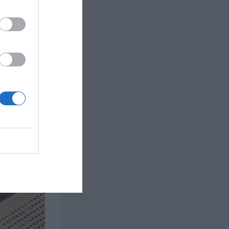
rnbär