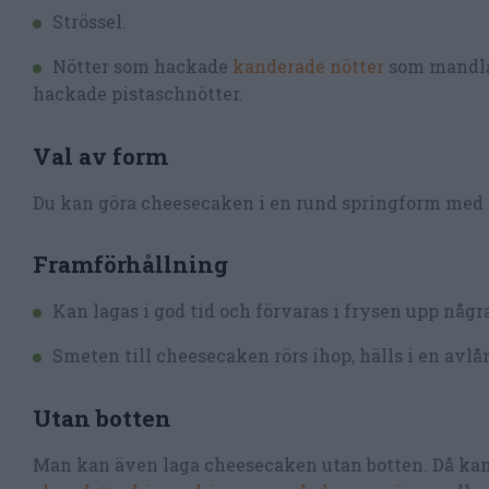
Strössel.
Nötter som hackade
kanderade nötter
som mandlar,
hackade pistaschnötter.
Val av form
Du kan göra cheesecaken i en rund springform med a
Framförhållning
Kan lagas i god tid och förvaras i frysen upp någr
Smeten till cheesecaken rörs ihop, hälls i en avlå
Utan botten
Man kan även laga cheesecaken utan botten. Då kan