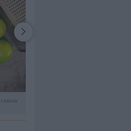
mt hallon
Krossade Digestivekex till grova smulor och sm