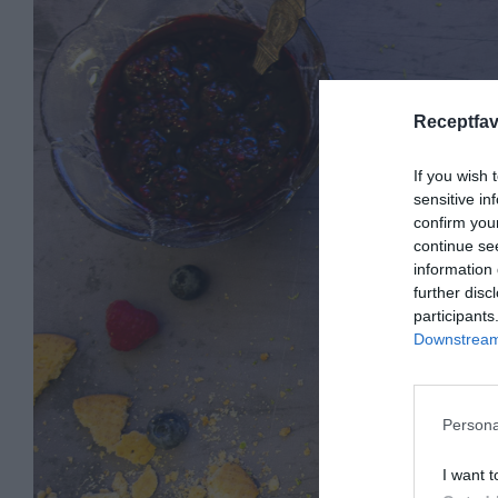
Receptfav
If you wish 
sensitive in
confirm you
continue se
information 
further disc
participants
Downstream 
Persona
I want t