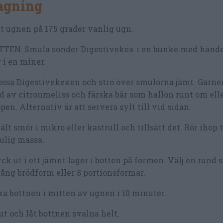
lagning
t ugnen på 175 grader vanlig ugn.
TTEN: Smula sönder Digestivekex i en bunke med hände
 i en mixer.
ssa Digestivekexen och strö över smulorna jämt. Garne
d av citronmeliss och färska bär som hallon runt om ell
pen. Alternativ är att servera sylt till vid sidan.
lt smör i mikro eller kastrull och tillsätt det. Rör ihop t
ulig massa.
ck ut i ett jämnt lager i botten på formen. Välj en rund 
ång brödform eller 8 portionsformar.
a bottnen i mitten av ugnen i 10 minuter.
ut och låt bottnen svalna helt.