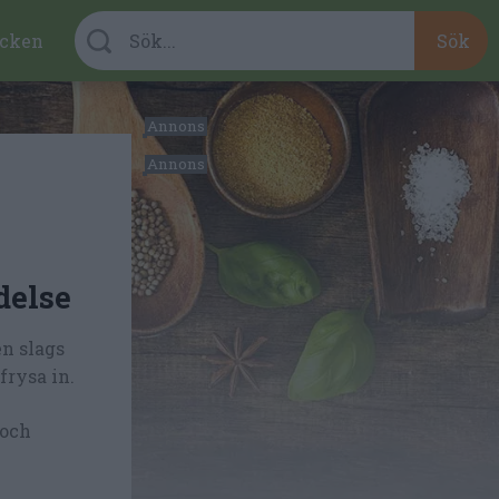
cken
delse
en slags
frysa in.
 och