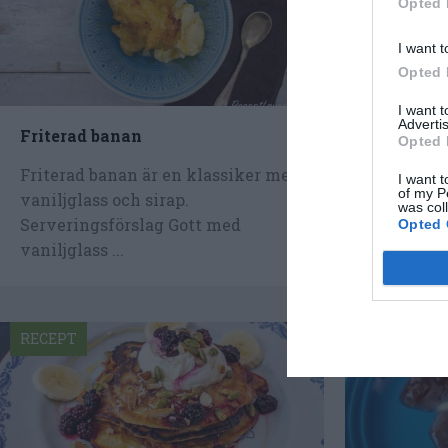
Opted 
I want t
Opted 
I want 
Advertis
Friterad banan
Jordgubb
Opted 
kex
Friterad banan är en klassiker med
I want t
Limemarin
of my P
vaniljglass och sirap.
was col
mascarpon
Serveringsförslag Gott med
Opted 
färskost -
vaniljglass ...
florsocker.
RECEPT
RECEPT