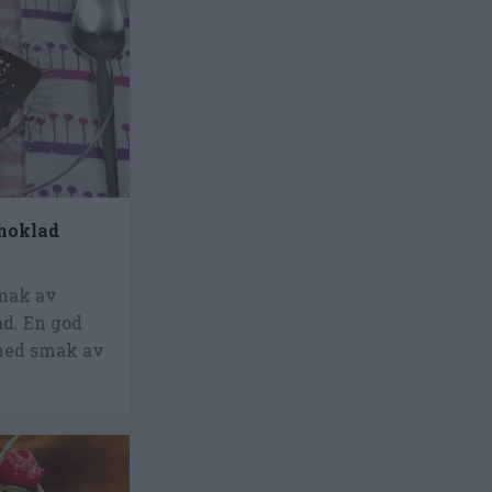
hoklad
mak av
d. En god
med smak av