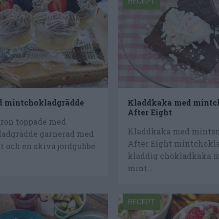
RECEPT
d mintchokladgrädde
Kladdkaka med mintc
After Eight
äron toppade med
Kladdkaka med mints
adgrädde garnerad med
After Eight mintchokla
t och en skiva jordgubbe.
kladdig chokladkaka 
mint...
RECEPT