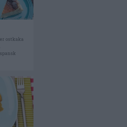
er ostkaka
i
 spansk