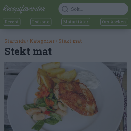
Recept
I säsong
Matartiklar
Om kocken
Startsida
›
Kategorier
›
Stekt mat
Stekt mat