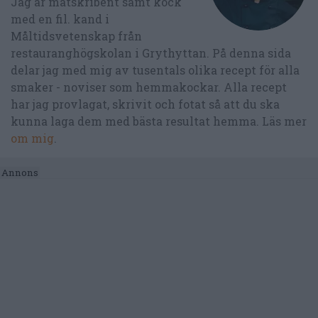
Jag är matskribent samt kock
med en fil. kand i
Måltidsvetenskap från
restauranghögskolan i Grythyttan. På denna sida
delar jag med mig av tusentals olika recept för alla
smaker - noviser som hemmakockar. Alla recept
har jag provlagat, skrivit och fotat så att du ska
kunna laga dem med bästa resultat hemma. Läs mer
om mig
.