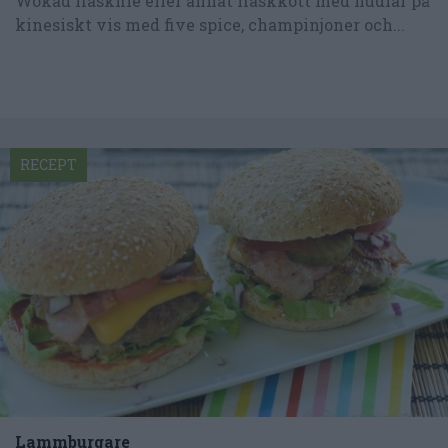
Wokad fläskfilé eller annat fläskkött med nudlar på
kinesiskt vis med five spice, champinjoner och...
RECEPT
Lammburgare