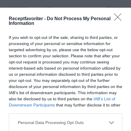
RECEPT
Receptfavoriter -
Do Not Process My Personal
Information
If you wish to opt-out of the sale, sharing to third parties, or
processing of your personal or sensitive information for
targeted advertising by us, please use the below opt-out
section to confirm your selection. Please note that after your
opt-out request is processed you may continue seeing
interest-based ads based on personal information utilized by
us or personal information disclosed to third parties prior to
your opt-out. You may separately opt-out of the further
disclosure of your personal information by third parties on the
Kycklingspett med nötter, chili och tandoori
IAB’s list of downstream participants. This information may
also be disclosed by us to third parties on the
IAB’s List of
Kycklingspett med nötter, chili och tandoori.
Downstream Participants
that may further disclose it to other
Spetten kan också stekas i ugnen, grillpanna eller...
third parties.
Personal Data Processing Opt Outs