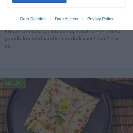
Data Deletion
Data Access
Privacy Policy
Pannkakor
Ett grundrecept på hur du lagar och steker tunna
pannkakor med vanlig pannkakssmet samt tips
på...
RECEPT