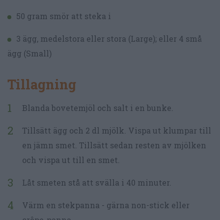
50 gram smör att steka i
3 ägg, medelstora eller stora (Large); eller 4 små
ägg (Small)
Tillagning
Blanda bovetemjöl och salt i en bunke.
Tillsätt ägg och 2 dl mjölk. Vispa ut klumpar till
en jämn smet. Tillsätt sedan resten av mjölken
och vispa ut till en smet.
Låt smeten stå att svälla i 40 minuter.
Värm en stekpanna - gärna non-stick eller
crêpe-panna.