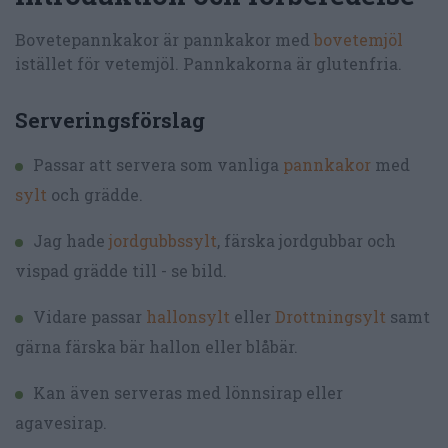
Bovetepannkakor är pannkakor med
bovetemjöl
istället för vetemjöl. Pannkakorna är glutenfria.
Serveringsförslag
Passar att servera som vanliga
pannkakor
med
sylt
och grädde.
Jag hade
jordgubbssylt
, färska jordgubbar och
vispad grädde till - se bild.
Vidare passar
hallonsylt
eller
Drottningsylt
samt
gärna färska bär hallon eller blåbär.
Kan även serveras med lönnsirap eller
agavesirap.