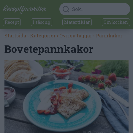
Recept
I säsong
Matartiklar
Om kocken
Startsida
›
Kategorier
›
Övriga taggar
›
Pannkakor
Bovetepannkakor