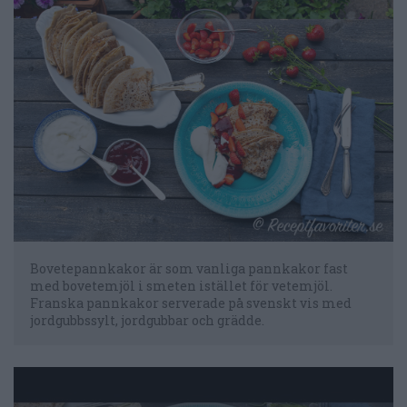
Bovetepannkakor är som vanliga pannkakor fast
med bovetemjöl i smeten istället för vetemjöl.
Franska pannkakor serverade på svenskt vis med
jordgubbssylt, jordgubbar och grädde.