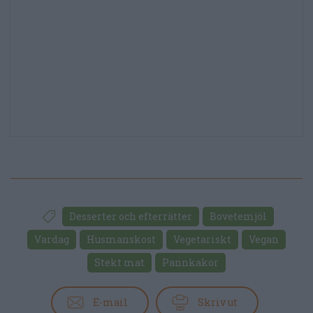
Desserter och efterrätter
Bovetemjöl
Vardag
Husmanskost
Vegetariskt
Vegan
Stekt mat
Pannkakor
E-mail
Skriv ut