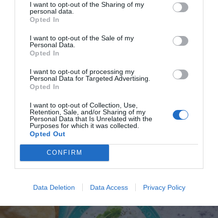
I want to opt-out of the Sharing of my
personal data.
Jag är matskribent samt kock
Opted In
med en fil. kand i
I want to opt-out of the Sale of my
Måltidsvetenskap från
Personal Data.
Opted In
restauranghögskolan i Grythyttan. På denna sida
delar jag med mig av tusentals olika recept för alla
I want to opt-out of processing my
smaker - noviser som hemmakockar. Alla recept
Personal Data for Targeted Advertising.
Opted In
har jag provlagat, skrivit och fotat så att du ska
kunna laga dem med bästa resultat hemma. Läs mer
I want to opt-out of Collection, Use,
om mig
.
Retention, Sale, and/or Sharing of my
Personal Data that Is Unrelated with the
Purposes for which it was collected.
Opted Out
CONFIRM
Tillbehör och liknande:
Data Deletion
Data Access
Privacy Policy
RECEPT