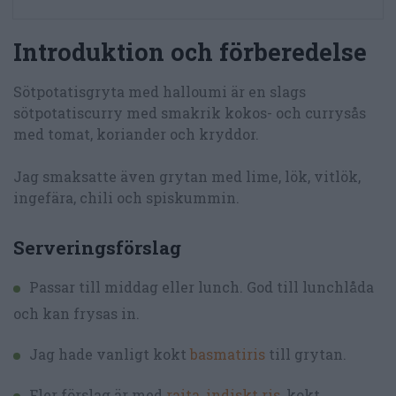
Introduktion och förberedelse
Sötpotatisgryta med halloumi är en slags
sötpotatiscurry med smakrik kokos- och currysås
med tomat, koriander och kryddor.
Jag smaksatte även grytan med lime, lök, vitlök,
ingefära, chili och spiskummin.
Serveringsförslag
Passar till middag eller lunch. God till lunchlåda
och kan frysas in.
Jag hade vanligt kokt
basmatiris
till grytan.
Fler förslag är med
raita
,
indiskt ris
, kokt