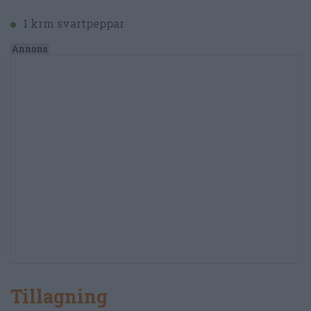
1 krm svartpeppar
Tillagning