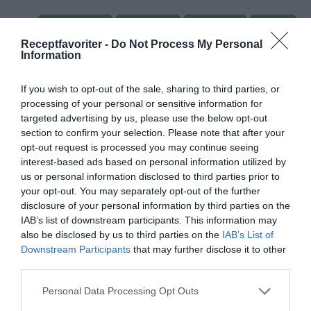
Huvudrätter
Sötpotatis
Halloumi
Vitlök
Receptfavoriter -
Do Not Process My Personal
Ingefära
Kokos
Tomater
Fest
Vardag
Information
Indisk mat
Vegetariskt
Kokt mat
If you wish to opt-out of the sale, sharing to third parties, or
processing of your personal or sensitive information for
E-mail
Skriv ut
targeted advertising by us, please use the below opt-out
section to confirm your selection. Please note that after your
opt-out request is processed you may continue seeing
Medel:
4.3
(
8
röster)
interest-based ads based on personal information utilized by
us or personal information disclosed to third parties prior to
Uppskattat näringsvärde per portion:
your opt-out. You may separately opt-out of the further
485 kcal
disclosure of your personal information by third parties on the
IAB’s list of downstream participants. This information may
Publicerat:
2023-11-07
,
Uppdaterat:
2023-11-08
also be disclosed by us to third parties on the
IAB’s List of
Downstream Participants
that may further disclose it to other
third parties.
Författare:
Henrik
Personal Data Processing Opt Outs
Mattsson