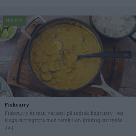
RECEPT
Fiskcurry
Fiskcurry är min variant på indisk fishcurry - en
slags currygryta med torsk i en krämig currysås.
Jag...