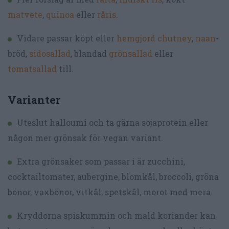
matvete
,
quinoa
eller
råris
.
Vidare passar köpt eller
hemgjord chutney
,
naan
-
bröd,
sidosallad
, blandad
grönsallad
eller
tomatsallad
till.
Varianter
Uteslut halloumi och ta gärna sojaprotein eller
någon mer grönsak för vegan variant.
Extra grönsaker som passar i är zucchini,
cocktailtomater, aubergine, blomkål, broccoli, gröna
bönor, vaxbönor, vitkål, spetskål, morot med mera.
Kryddorna spiskummin och mald koriander kan