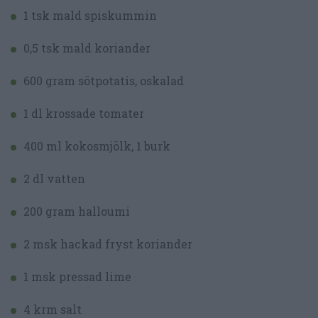
1 tsk mald spiskummin
0,5 tsk mald koriander
600 gram sötpotatis, oskalad
1 dl krossade tomater
400 ml kokosmjölk, 1 burk
2 dl vatten
200 gram halloumi
2 msk hackad fryst koriander
1 msk pressad lime
4 krm salt