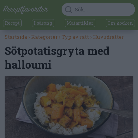
Recept
I säsong
Matartiklar
Om kocken
Startsida
›
Kategorier
›
Typ av rätt
›
Huvudrätter
Sötpotatisgryta med
halloumi