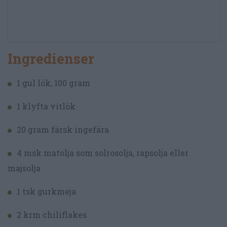
Ingredienser
1 gul lök, 100 gram
1 klyfta vitlök
20 gram färsk ingefära
4 msk matolja som solrosolja, rapsolja eller
majsolja
1 tsk gurkmeja
2 krm chiliflakes