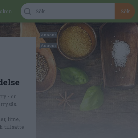
cken
delse
ry - en
rrysås.
r, lime,
h tillsatte