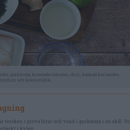
nder, gurkmeja, krossade tomater, chili, hackad koriander,
, zucchini och kokosmjölk.
lagning
r torsken i grova bitar och vänd i gurkmeja i en skål. St
rtäckt i kylen.