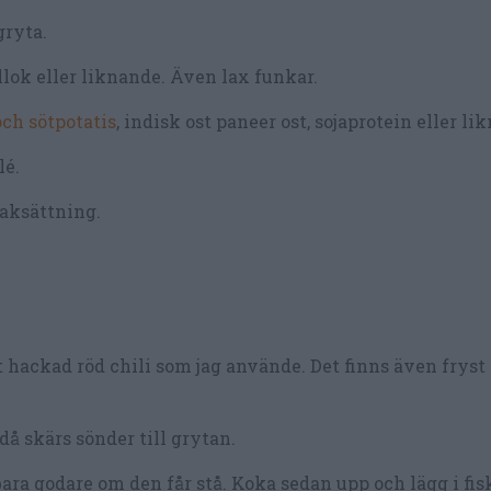
gryta.
lok eller liknande. Även lax funkar.
ch sötpotatis
, indisk ost paneer ost, sojaprotein eller li
lé.
aksättning.
t hackad röd chili som jag använde. Det finns även fryst
ndå skärs sönder till grytan.
ra godare om den får stå. Koka sedan upp och lägg i fisk