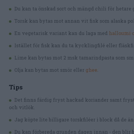
Du kan ta önskad sort och mängd chili för hetare 
Torsk kan bytas mot annan vit fisk som alaska pol
En vegetarisk variant kan du laga med
halloumi o
Istället för fisk kan du ta kycklingfilé eller fläskfi
Lime kan bytas mot 2 msk tamarindpasta som sm
Olja kan bytas mot smör eller
ghee
.
Tips
Det finns färdig fryst hackad koriander samt frys
och vitlök.
Jag köpte lite billigare torskfiléer i block då de ä
Du kan förbereda grunden dagen innan - den blir ba