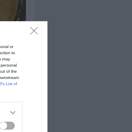
sonal or
ection to
ou may
 personal
out of the
 downstream
B’s List of