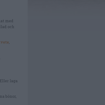
at med
llad och
vete
,
.
 Eller laga
na bönor,