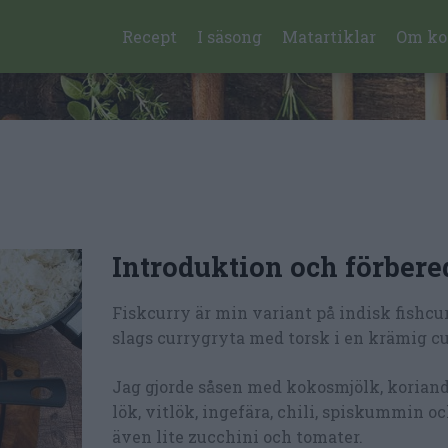
Recept
I säsong
Matartiklar
Om ko
Introduktion och förbere
Fiskcurry är min variant på indisk fishcur
slags currygryta med torsk i en krämig cu
Jag gjorde såsen med kokosmjölk, koriande
lök, vitlök, ingefära, chili, spiskummin oc
även lite zucchini och tomater.