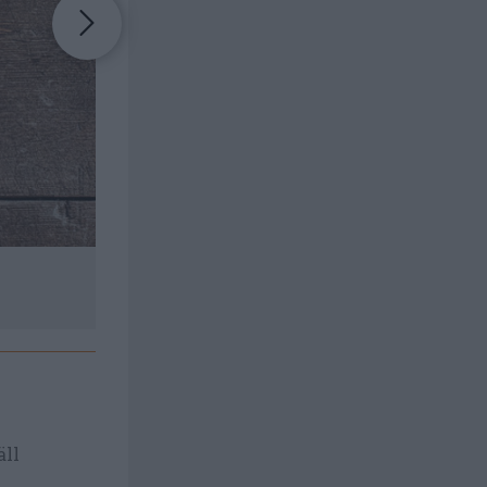
Skär torsken i bitar och vänd i gurkmeja. Ställ ö
äll