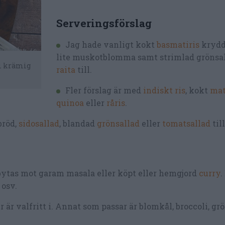
Serveringsförslag
Jag hade vanligt kokt
basmatiris
krydd
lite muskotblomma samt strimlad grönsa
 i krämig
raita
till.
Fler förslag är med
indiskt ris
, kokt
mat
quinoa
eller
råris
.
bröd,
sidosallad
, blandad
grönsallad
eller
tomatsallad
till
tas mot garam masala eller köpt eller hemgjord
curry
.
 osv.
r valfritt i. Annat som passar är blomkål, broccoli, grö