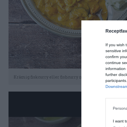
Receptfav
If you wish 
sensitive in
confirm you
continue se
information 
further disc
Krämig fiskcurry eller fishcurry med torsk, kokosmjölk,
participants
Downstream 
Persona
I want t