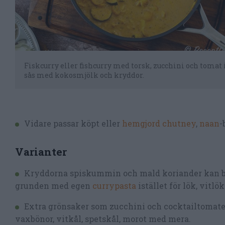
Fiskcurry eller fishcurry med torsk, zucchini och tomat
sås med kokosmjölk och kryddor.
Vidare passar köpt eller
hemgjord chutney
,
naan
-
Varianter
Kryddorna spiskummin och mald koriander kan by
grunden med egen
currypasta
istället för lök, vitlök
Extra grönsaker som zucchini och cocktailtomater ä
vaxbönor, vitkål, spetskål, morot med mera.