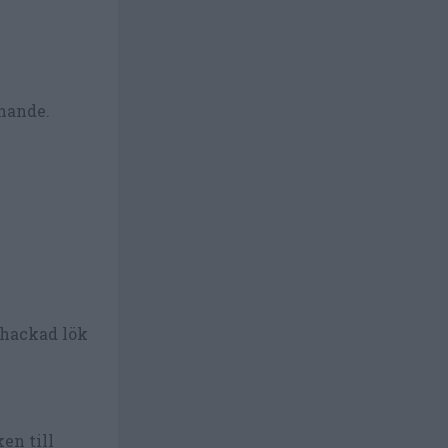
knande.
 hackad lök
en till