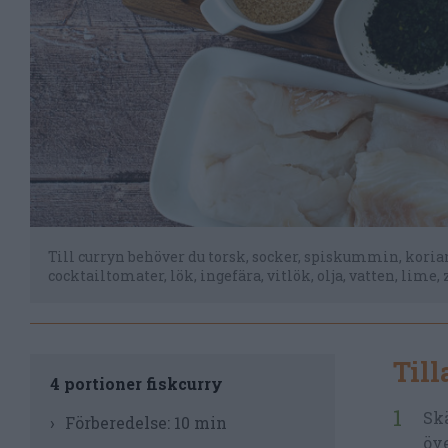
Till curryn behöver du torsk, socker, spiskummin, koria
cocktailtomater, lök, ingefära, vitlök, olja, vatten, lime
Til
4 portioner fiskcurry
Skä
Förberedelse:
10 min
öve