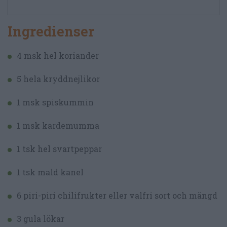
Ingredienser
4 msk hel koriander
5 hela kryddnejlikor
1 msk spiskummin
1 msk kardemumma
1 tsk hel svartpeppar
1 tsk mald kanel
6 piri-piri chilifrukter eller valfri sort och mängd
3 gula lökar