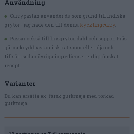
Användning
Currypastan använder du som grund till indiska
grytor - jag hade den till denna
kycklingcurry
.
Passar också till linsgrytor, dahl och soppor. Fräs
gärna kryddpastan i skirat smör eller olja och
tillsätt sedan övriga ingredienser enligt önskat
recept.
Varianter
Du kan ersätta ex. färsk gurkmeja med torkad
gurkmeja.
10 portioner, ca 7 dl currypasta