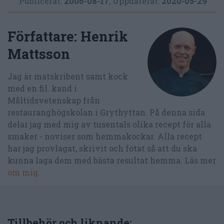
Publicerat:
2006-08-17
,
Uppdaterat:
2020-05-29
Författare:
Henrik
Mattsson
Jag är matskribent samt kock
med en fil. kand i
Måltidsvetenskap från
restauranghögskolan i Grythyttan. På denna sida
delar jag med mig av tusentals olika recept för alla
smaker - noviser som hemmakockar. Alla recept
har jag provlagat, skrivit och fotat så att du ska
kunna laga dem med bästa resultat hemma. Läs mer
om mig
.
Tillbehör och liknande: