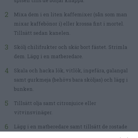
spisen tills de börjar knäppa.
Mixa dem i en liten kaffemixer (sån som man
mixar kaffebönor i) eller krossa fint i mortel.
Tillsätt sedan kanelen.
Skölj chilifrukter och skär bort fästet. Strimla
dem. Lägg i en matberedare.
Skala och hacka lök, vitlök, ingefära, galangal
samt gurkmeja (behövs bara sköljas) och lägg i
bunken.
Tillsätt olja samt citronjuice eller
vitvinsvinäger.
Lägg i en matberedare samt tillsätt de rostade
malda kryddorna, citronsaft eller vinäger samt