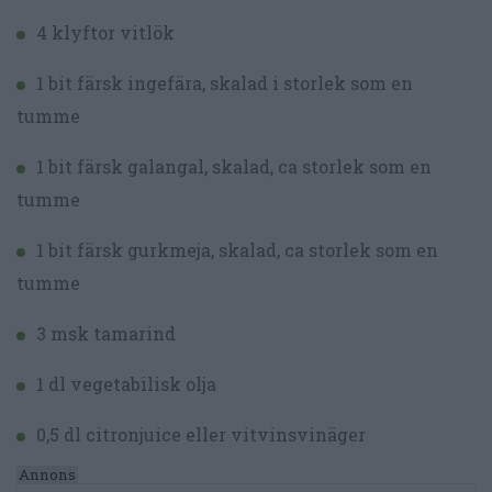
4 klyftor vitlök
1 bit färsk ingefära, skalad i storlek som en
tumme
1 bit färsk galangal, skalad, ca storlek som en
tumme
1 bit färsk gurkmeja, skalad, ca storlek som en
tumme
3 msk tamarind
1 dl vegetabilisk olja
0,5 dl citronjuice eller vitvinsvinäger