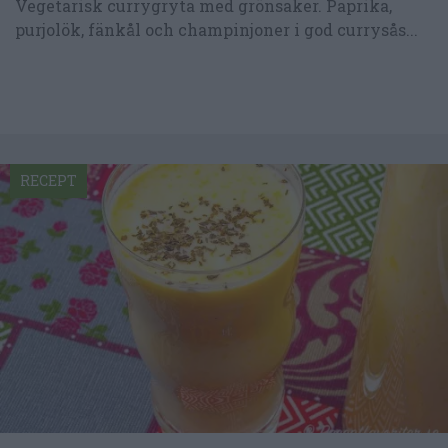
Vegetarisk currygryta med grönsaker. Paprika,
purjolök, fänkål och champinjoner i god currysås...
RECEPT