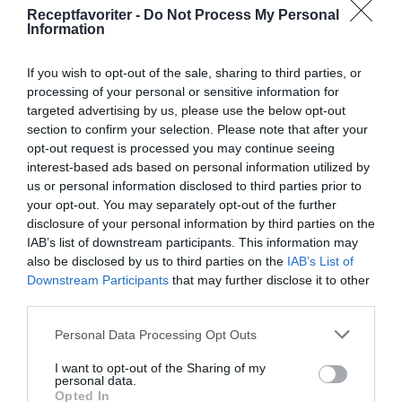
Receptfavoriter -
Do Not Process My Personal
olja.
Information
Mixa landningen till en fin röra några minuter.
If you wish to opt-out of the sale, sharing to third parties, or
processing of your personal or sensitive information for
Currypastan håller sig i lufttät burk i kylen
targeted advertising by us, please use the below opt-out
minst någon vecka. Kan också frysas till nästa
section to confirm your selection. Please note that after your
opt-out request is processed you may continue seeing
gång om man ex. inte använder all currypasta.
interest-based ads based on personal information utilized by
us or personal information disclosed to third parties prior to
your opt-out. You may separately opt-out of the further
disclosure of your personal information by third parties on the
IAB’s list of downstream participants. This information may
also be disclosed by us to third parties on the
IAB’s List of
Downstream Participants
that may further disclose it to other
third parties.
Personal Data Processing Opt Outs
I want to opt-out of the Sharing of my
personal data.
Opted In