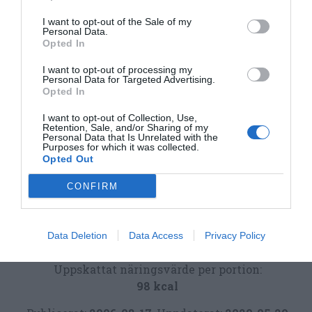
I want to opt-out of the Sale of my
Personal Data.
Opted In
I want to opt-out of processing my
Personal Data for Targeted Advertising.
Opted In
I want to opt-out of Collection, Use,
Marinader
Chili
Ingefära
Vardag
Retention, Sale, and/or Sharing of my
Personal Data that Is Unrelated with the
Purposes for which it was collected.
Avancerat
Indisk mat
Kall mat
Opted Out
CONFIRM
E-mail
Skriv ut
Medel:
4
(
7
röster)
Data Deletion
Data Access
Privacy Policy
Uppskattat näringsvärde per portion:
98 kcal