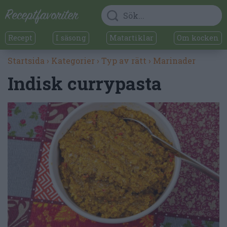
Recept
I säsong
Matartiklar
Om kocken
Startsida
›
Kategorier
›
Typ av rätt
›
Marinader
Indisk currypasta