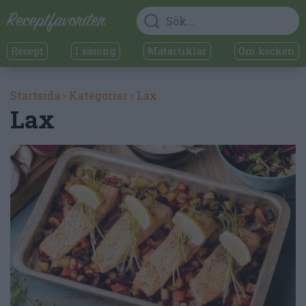
Recept
I säsong
Matartiklar
Om kocken
Startsida
›
Kategorier
›
Lax
Lax