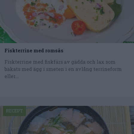
Fiskterrine med romsås
Fiskterrine med fiskfärs av gädda och lax som
bakats med ägg i smeten i en avlång terrineform
eller...
RECEPT