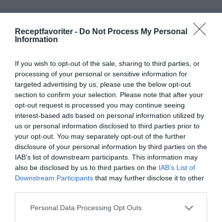
RECEPT
Receptfavoriter -
Do Not Process My Personal
Information
If you wish to opt-out of the sale, sharing to third parties, or
processing of your personal or sensitive information for
targeted advertising by us, please use the below opt-out
section to confirm your selection. Please note that after your
opt-out request is processed you may continue seeing
interest-based ads based on personal information utilized by
us or personal information disclosed to third parties prior to
your opt-out. You may separately opt-out of the further
disclosure of your personal information by third parties on the
IAB’s list of downstream participants. This information may
Varmrökt lax med sallad på avokado och kikärter
also be disclosed by us to third parties on the
IAB’s List of
samt krutonger
Downstream Participants
that may further disclose it to other
third parties.
En laxsallad med varmrökt lax, avokado, kokt ägg,
Personal Data Processing Opt Outs
grönsallad, kikärtor, rödlök och krutonger...