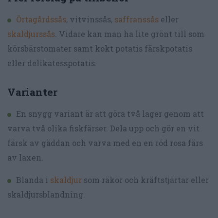
Örtagårdssås
, vitvinssås,
saffranssås
eller
skaldjurssås
. Vidare kan man ha lite grönt till som
körsbärstomater samt kokt potatis färskpotatis
eller delikatesspotatis.
Varianter
En snygg variant är att göra två lager genom att
varva två olika fiskfärser. Dela upp och gör en vit
färsk av gäddan och varva med en en röd rosa färs
av laxen.
Blanda i
skaldjur
som räkor och kräftstjärtar eller
skaldjursblandning.