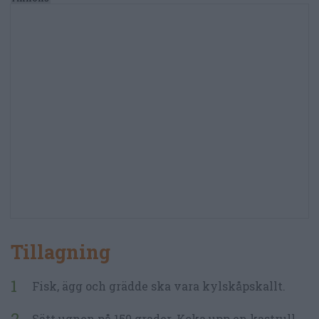
Tillagning
Fisk, ägg och grädde ska vara kylskåpskallt.
Sätt ugnen på 150 grader. Koka upp en kastrull