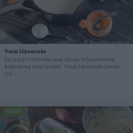
Varm löjromssås
En lyxig vitvinssås med löjrom, schalottenlök,
fiskbuljong samt grädde. Varm löjromssås passar
till...
RECEPT