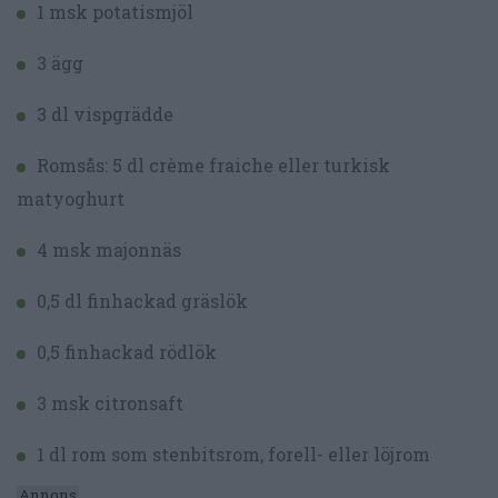
1 msk potatismjöl
3 ägg
3 dl vispgrädde
Romsås: 5 dl crème fraiche eller turkisk
matyoghurt
4 msk majonnäs
0,5 dl finhackad gräslök
0,5 finhackad rödlök
3 msk citronsaft
1 dl rom som stenbitsrom, forell- eller löjrom