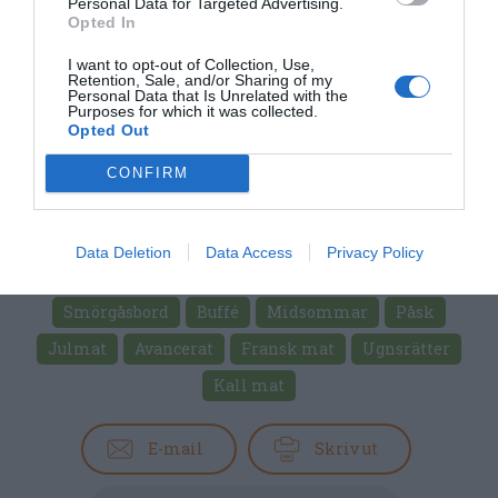
Personal Data for Targeted Advertising.
Opted In
I want to opt-out of Collection, Use,
Retention, Sale, and/or Sharing of my
Personal Data that Is Unrelated with the
Purposes for which it was collected.
Opted Out
CONFIRM
Data Deletion
Data Access
Privacy Policy
Förrätter
Fisk
Lax
Ägg
Grädde
Fest
Smörgåsbord
Buffé
Midsommar
Påsk
Julmat
Avancerat
Fransk mat
Ugnsrätter
Kall mat
E-mail
Skriv ut