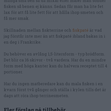
många små ben så då mixar eller maler man sönder
fisken så benen ej känns. Sedan får man ha lite fet
lax för att få lite fett för att hålla ihop smeten och
få mer smak.
Skillnaden mellan fiskterrine och
fiskpaté
är vad
jag förstår inte mer än att fiskpaté ibland bakas in i
en deg i Frankrike.
Du behöver en avlång 1,5-litersform - typ brödform.
Det blir ca 16 skivor - två vardera. Har du en mindre
form med höga kanter kan du halvera receptet till 4
portioner.
Har du ingen matberedare kan du mala fisken i en
kvarn först två gånger och ställa i kylen tills det är
dags att röra ihop terrinesmeten.
Fler förslag på tillbehör