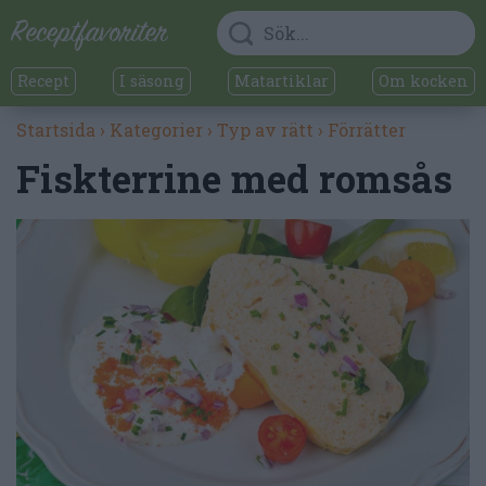
Recept
I säsong
Matartiklar
Om kocken
Startsida
›
Kategorier
›
Typ av rätt
›
Förrätter
Fiskterrine med romsås