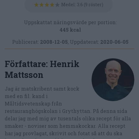
Medel:
3.6
(
9
röster)
Uppskattat näringsvärde per portion:
445 kcal
Publicerat:
2008-12-05
,
Uppdaterat:
2020-06-05
Författare:
Henrik
Mattsson
Jag är matskribent samt kock
med en fil. kand i
Måltidsvetenskap från
restauranghögskolan i Grythyttan. På denna sida
delar jag med mig av tusentals olika recept för alla
smaker - noviser som hemmakockar. Alla recept
har jag provlagat, skrivit och fotat så att du ska