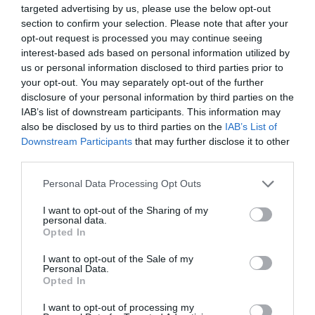
targeted advertising by us, please use the below opt-out
Vid servering stjälper du upp den och skär fina
section to confirm your selection. Please note that after your
opt-out request is processed you may continue seeing
ca 1,5-2 cm tjocka skivor.
interest-based ads based on personal information utilized by
us or personal information disclosed to third parties prior to
Romsås till fiskterrinen: blanda matyoghurt,
your opt-out. You may separately opt-out of the further
hackad rödlök, majonnäs, gräslök och rom till en
disclosure of your personal information by third parties on the
IAB’s list of downstream participants. This information may
sås i en skål.
also be disclosed by us to third parties on the
IAB’s List of
Downstream Participants
that may further disclose it to other
Servera fiskterrinen med romsåsen, kokt potatis
third parties.
samt grönsallad och tomater.
Personal Data Processing Opt Outs
I want to opt-out of the Sharing of my
personal data.
Opted In
I want to opt-out of the Sale of my
Personal Data.
Opted In
I want to opt-out of processing my