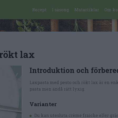
Recept
I säsong
Matartiklar
Om ko
rökt lax
Introduktion och förbere
Laxpasta med pesto och rökt lax är en en
pasta men ändå rätt lyxig.
Varianter
Du kan utesluta crème fraiche eller gr