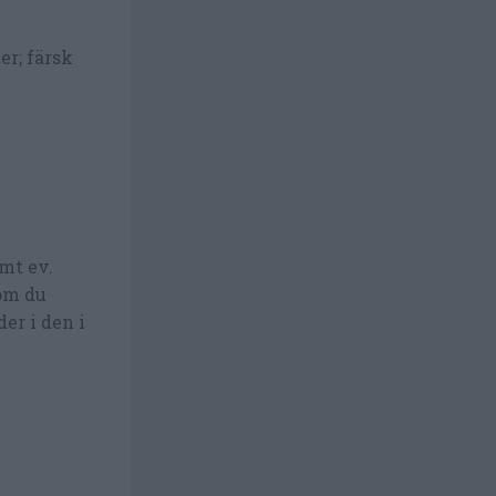
er; färsk
mt ev.
 om du
der i den i