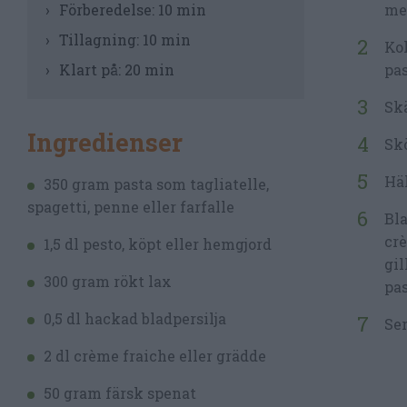
Förberedelse:
10 min
med
Tillagning:
10 min
Kok
Klart på:
20 min
pas
Skä
Ingredienser
Skö
Häl
350 gram pasta som tagliatelle,
spagetti, penne eller farfalle
Bla
crè
1,5 dl pesto, köpt eller hemgjord
gil
300 gram rökt lax
pas
0,5 dl hackad bladpersilja
Ser
2 dl crème fraiche eller grädde
50 gram färsk spenat