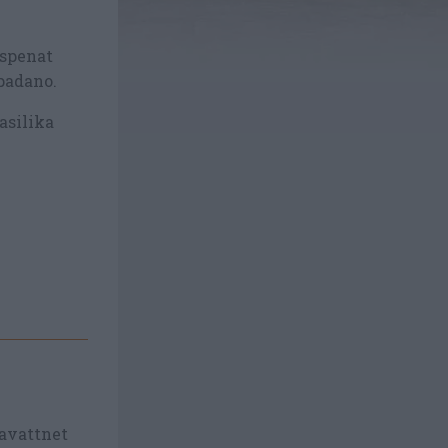
 spenat
padano.
basilika
tavattnet