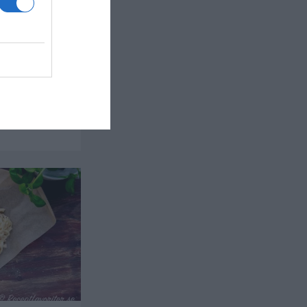
h spenat
 spenat i
 är lätt,
ag eller...