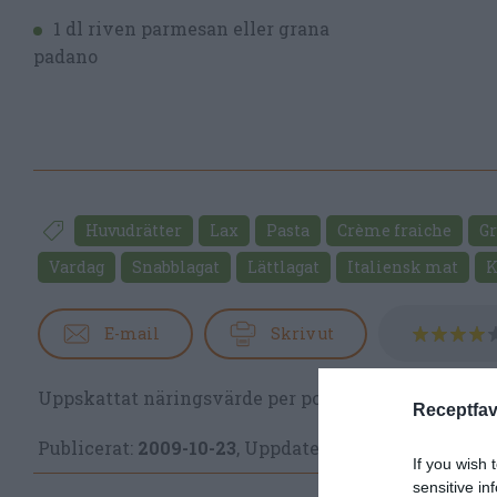
1 dl riven parmesan eller grana
padano
Huvudrätter
Lax
Pasta
Crème fraiche
G
Vardag
Snabblagat
Lättlagat
Italiensk mat
K
E-mail
Skriv ut
Uppskattat näringsvärde per portion:
721 kcal
Receptfav
Publicerat:
2009-10-23
,
Uppdaterat:
2020-08-21
If you wish 
sensitive in