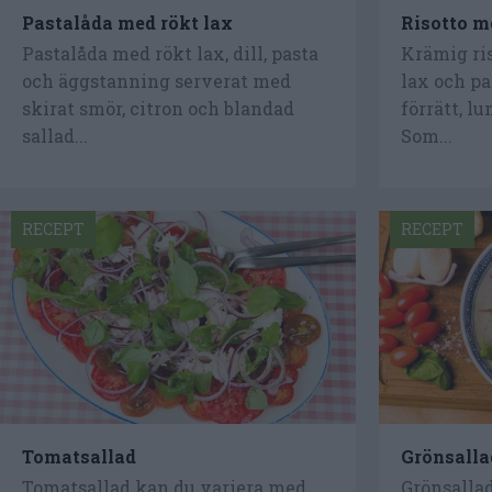
Pastalåda med rökt lax
Risotto m
Pastalåda med rökt lax, dill, pasta
Krämig ris
och äggstanning serverat med
lax och p
skirat smör, citron och blandad
förrätt, l
sallad...
Som...
RECEPT
RECEPT
Tomatsallad
Grönsalla
Tomatsallad kan du variera med
Grönsalla