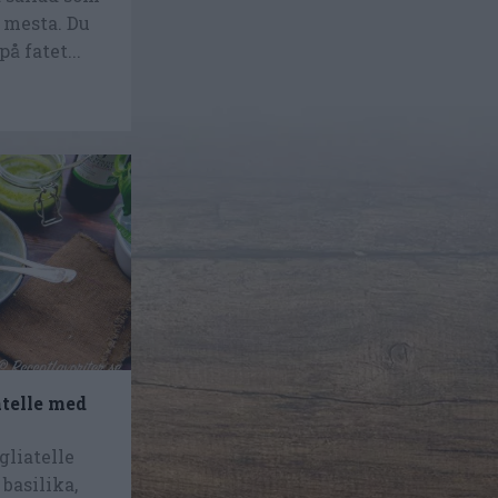
t mesta. Du
å fatet...
telle med
liatelle
basilika,