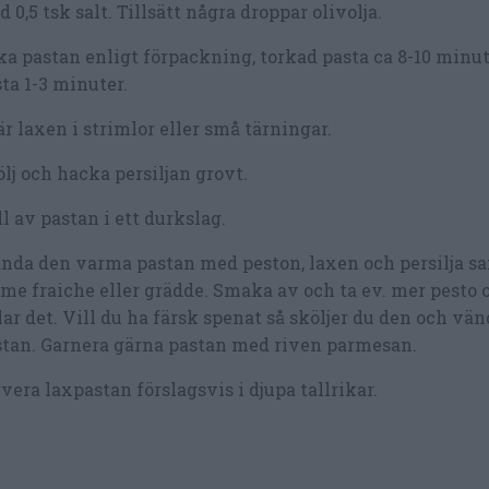
 0,5 tsk salt. Tillsätt några droppar olivolja.
a pastan enligt förpackning, torkad pasta ca 8-10 minut
ta 1-3 minuter.
r laxen i strimlor eller små tärningar.
lj och hacka persiljan grovt.
l av pastan i ett durkslag.
nda den varma pastan med peston, laxen och persilja sa
me fraiche eller grädde. Smaka av och ta ev. mer pesto
lar det. Vill du ha färsk spenat så sköljer du den och vän
tan. Garnera gärna pastan med riven parmesan.
vera laxpastan förslagsvis i djupa tallrikar.