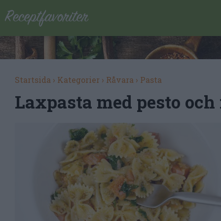
Startsida
›
Kategorier
›
Råvara
›
Pasta
Laxpasta med pesto och 