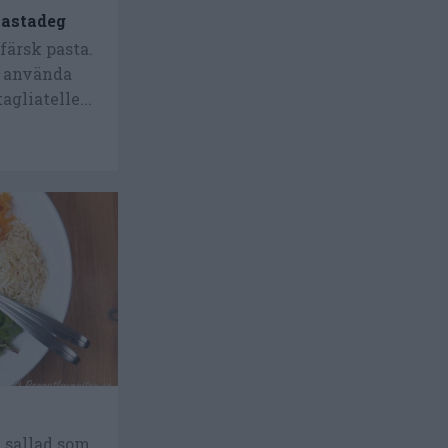
pastadeg
färsk pasta.
n använda
agliatelle...
 sallad som