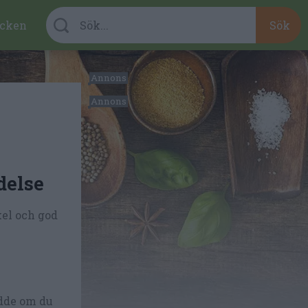
cken
delse
kel och god
ädde om du