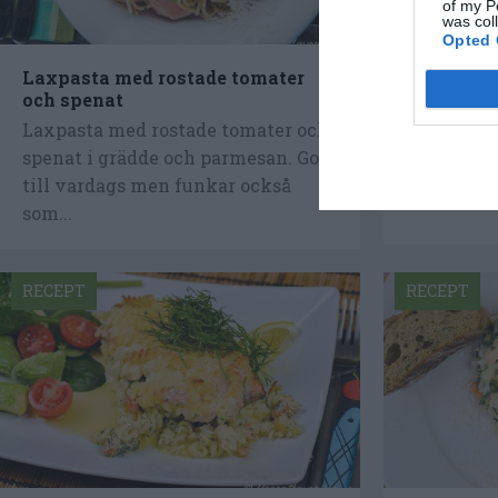
of my P
was col
Opted 
Laxpasta med rostade tomater
Laxpasta 
och spenat
och grädd
Laxpasta med rostade tomater och
Laxpasta m
spenat i grädde och parmesan. Gott
och grädd
till vardags men funkar också
Pastafjäril
som...
RECEPT
RECEPT