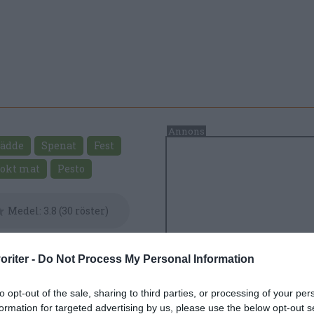
rädde
Spenat
Fest
okt mat
Pesto
Medel:
3.8
(
30
röster)
oriter -
Do Not Process My Personal Information
to opt-out of the sale, sharing to third parties, or processing of your per
formation for targeted advertising by us, please use the below opt-out s