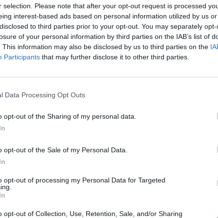
r selection. Please note that after your opt-out request is processed y
eing interest-based ads based on personal information utilized by us or
disclosed to third parties prior to your opt-out. You may separately opt-
ltidsvetenskap från restauranghögskolan i
losure of your personal information by third parties on the IAB’s list of
tals olika recept för alla smaker - noviser
. This information may also be disclosed by us to third parties on the
IA
Participants
that may further disclose it to other third parties.
ivit och fotat så att du ska kunna laga dem
l Data Processing Opt Outs
o opt-out of the Sharing of my personal data.
In
o opt-out of the Sale of my Personal Data.
RECEPT
In
to opt-out of processing my Personal Data for Targeted
ing.
In
o opt-out of Collection, Use, Retention, Sale, and/or Sharing