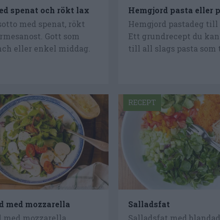
ed spenat och rökt lax
Hemgjord pasta eller 
otto med spenat, rökt
Hemgjord pastadeg till 
armesanost. Gott som
Ett grundrecept du ka
unch eller enkel middag.
till all slags pasta som t
RECEPT
d med mozzarella
Salladsfat
d med mozzarella,
Salladsfat med blandad