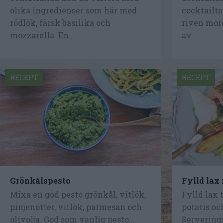
olika ingredienser som här med
cocktailto
rödlök, färsk basilika och
riven mor
mozzarella. En...
av...
RECEPT
RECEPT
Grönkålspesto
Fylld lax
Mixa en god pesto grönkål, vitlök,
Fylld lax 
pinjenötter, vitlök, parmesan och
potatis oc
olivolja. God som vanlig pesto...
Serverings