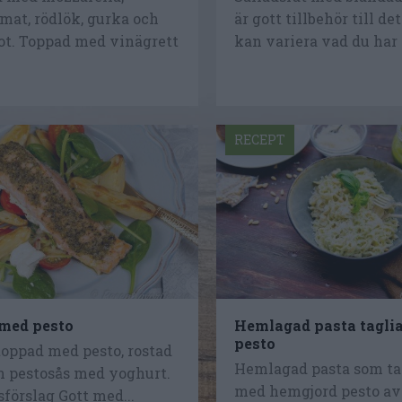
mat, rödlök, gurka och
är gott tillbehör till de
ot. Toppad med vinägrett
kan variera vad du har p
RECEPT
 med pesto
Hemlagad pasta taglia
pesto
toppad med pesto, rostad
Hemlagad pasta som tag
h pestosås med yoghurt.
med hemgjord pesto av 
förslag Gott med...