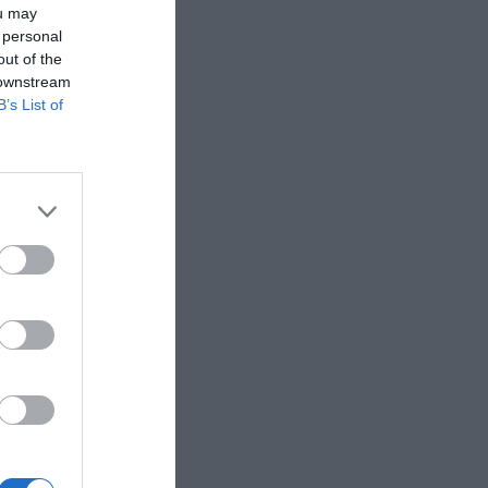
ou may
 personal
out of the
 downstream
B’s List of