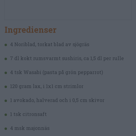
Ingredienser
4 Noriblad, torkat blad av sjögräs
7 dl kokt rumsvarmt sushiris, ca 1,5 dl per rulle
4 tsk Wasabi (pasta på grön pepparrot)
120 gram lax, i 1x1 cm strimlor
1 avokado, halverad och i 0,5 cm skivor
1 tsk citronsaft
4 msk majonnäs