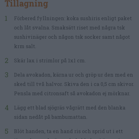
Tillagning
Förbered fyllningen: koka sushiris enligt paket
och låt svalna. Smaksätt riset med några tsk
sushivinäger och någon tsk socker samt något
krm salt.
Skär lax i strimlor på 1x1 cm.
Dela avokadon, kärna ur och gröp ur den med en
sked till två halvor. Skiva den i ca 0,5 cm skivor.
Pensla med citronsaft så avokadon ej mörknar.
Lägg ett blad sjögräs vågrätt med den blanka
sidan nedåt på bambumattan.
Blöt handen, ta en hand ris och sprid ut i ett