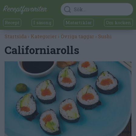
Recept
I säsong
Matartiklar
Om kocken
Startsida
›
Kategorier
›
Övriga taggar
›
Sushi
Californiarolls