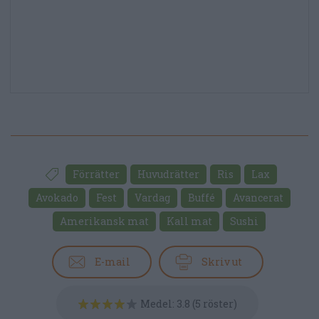
Förrätter
Huvudrätter
Ris
Lax
Avokado
Fest
Vardag
Buffé
Avancerat
Amerikansk mat
Kall mat
Sushi
E-mail
Skriv ut
Medel:
3.8
(
5
röster)