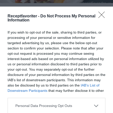
Tostadas majstortillas med topping
Receptfavoriter -
Do Not Process My Personal
Tostadas är friterade majstortillas med topping. Här
Information
med knaperstekt chorizo, strimlad kål, bönröra,...
If you wish to opt-out of the sale, sharing to third parties, or
processing of your personal or sensitive information for
targeted advertising by us, please use the below opt-out
section to confirm your selection. Please note that after your
opt-out request is processed you may continue seeing
interest-based ads based on personal information utilized by
RECEPT
us or personal information disclosed to third parties prior to
your opt-out. You may separately opt-out of the further
disclosure of your personal information by third parties on the
IAB’s list of downstream participants. This information may
also be disclosed by us to third parties on the
IAB’s List of
Downstream Participants
that may further disclose it to other
third parties.
Personal Data Processing Opt Outs