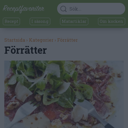
Recept
I säsong
Matartiklar
Om kocken
Startsida
›
Kategorier
›
Förrätter
Förrätter