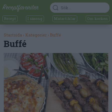
Recept
I säsong
Matartiklar
Om kocken
Startsida
›
Kategorier
›
Buffé
Buffé