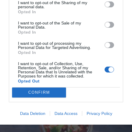
I want to opt-out of the Sharing of my
personal data.
Opted In
I want to opt-out of the Sale of my
Personal Data.
Opted In
Bananbröd
I want to opt-out of processing my
Bananbröd eller Banana Bread är en slags kompakt
Personal Data for Targeted Advertising.
saftig sockerkaka bakat med mogen banan, kanel,
Opted In
vanilj...
I want to opt-out of Collection, Use,
Retention, Sale, and/or Sharing of my
Personal Data that Is Unrelated with the
Purposes for which it was collected.
Opted Out
CONFIRM
RECEPT
Data Deletion
Data Access
Privacy Policy