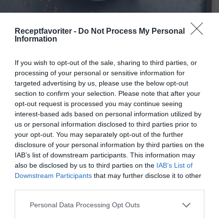
Receptfavoriter -
Do Not Process My Personal
Information
Röd linssoppa
Röd linssoppa eller soppa med röda linser, tomat,
If you wish to opt-out of the sale, sharing to third parties, or
lök, vitlök, chili, paprika och grönsaksbuljong. Här...
processing of your personal or sensitive information for
targeted advertising by us, please use the below opt-out
section to confirm your selection. Please note that after your
opt-out request is processed you may continue seeing
interest-based ads based on personal information utilized by
us or personal information disclosed to third parties prior to
your opt-out. You may separately opt-out of the further
RECEPT
disclosure of your personal information by third parties on the
IAB’s list of downstream participants. This information may
also be disclosed by us to third parties on the
IAB’s List of
Downstream Participants
that may further disclose it to other
third parties.
Personal Data Processing Opt Outs