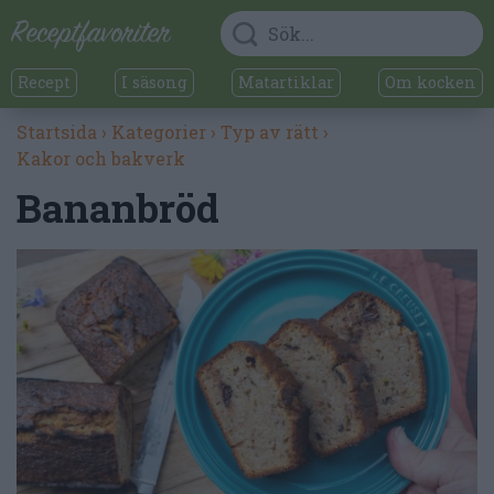
Recept
I säsong
Matartiklar
Om kocken
Startsida
›
Kategorier
›
Typ av rätt
›
Kakor och bakverk
Bananbröd