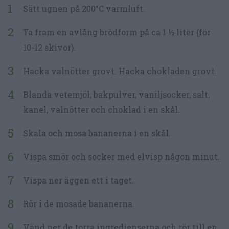
Sätt ugnen på 200°C varmluft.
Ta fram en avlång brödform på ca 1 ½ liter (för
10-12 skivor).
Hacka valnötter grovt. Hacka chokladen grovt.
Blanda vetemjöl, bakpulver, vaniljsocker, salt,
kanel, valnötter och choklad i en skål.
Skala och mosa bananerna i en skål.
Vispa smör och socker med elvisp någon minut.
Vispa ner äggen ett i taget.
Rör i de mosade bananerna.
Vänd ner de torra ingredienserna och rör till en