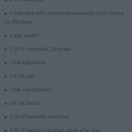
2-3 mogna eller övermogna bananer, helst bruna,
ca 350 gram
2 ägg, medel
3 1/2 dl vetemjöl, 210 gram
1 tsk bakpulver
1/2 tsk salt
1 tsk vaniljsocker
1/2 tsk kanel
0,75 dl hackade valnötter
0,75 dl hackad choklad, mörk eller ljus