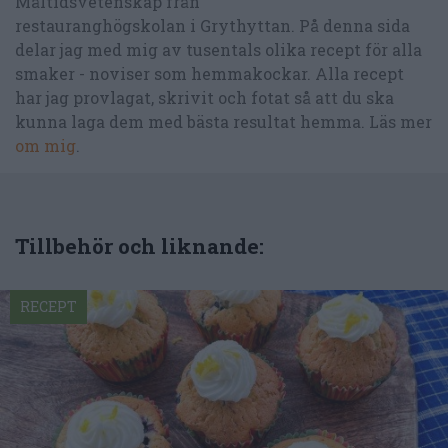
Måltidsvetenskap från
restauranghögskolan i Grythyttan. På denna sida
delar jag med mig av tusentals olika recept för alla
smaker - noviser som hemmakockar. Alla recept
har jag provlagat, skrivit och fotat så att du ska
kunna laga dem med bästa resultat hemma. Läs mer
om mig
.
Tillbehör och liknande:
RECEPT