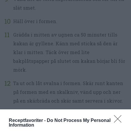
slät smet.
Häll över i formen.
Grädda i mitten av ugnen ca 50 minuter tills
kakan är gyllene. Känn med sticka så den är
klar i mitten. Täck över med lite
bakplåtspapper på slutet om kakan börjar bli för
mörk.
Ta ut och låt svalna i formen. Skär runt kanten
på formen med en skalkniv, vänd upp och ner
på en skärbräda och skär samt servera i skivor.
Kan även frysas in i skivor.
Receptfavoriter -
Do Not Process My Personal
Information