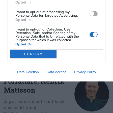
Opted In
Buffé
Amerikansk mat
Ugnsrätter
I want to opt-out of processing my
Personal Data for Targeted Advertising.
E-mail
Skriv ut
Opted In
I want to opt-out of Collection, Use,
Medel:
4.2
(
51
röster)
Retention, Sale, and/or Sharing of my
Personal Data that Is Unrelated with the
Purposes for which it was collected.
Opted Out
Uppskattat näringsvärde per portion:
165 kcal
CONFIRM
Publicerat:
2020-10-16
,
Uppdaterat:
2023-09-07
Data Deletion
Data Access
Privacy Policy
Författare:
Henrik
Mattsson
Jag är matskribent samt kock
med en fil. kand i