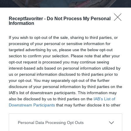
Receptfavoriter -
Do Not Process My Personal
Information
Rabarberdessert med färskost i glas
Kokt rabarber smaksatt med rörsocker och
If you wish to opt-out of the sale, sharing to third parties, or
kardemumma varvad med färskostgrädde och
processing of your personal or sensitive information for
knapriga krossade...
targeted advertising by us, please use the below opt-out
section to confirm your selection. Please note that after your
opt-out request is processed you may continue seeing
interest-based ads based on personal information utilized by
us or personal information disclosed to third parties prior to
your opt-out. You may separately opt-out of the further
RECEPT
disclosure of your personal information by third parties on the
IAB’s list of downstream participants. This information may
also be disclosed by us to third parties on the
IAB’s List of
Downstream Participants
that may further disclose it to other
third parties.
Personal Data Processing Opt Outs