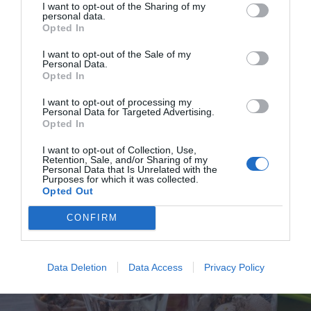
I want to opt-out of the Sharing of my
personal data.
Opted In
I want to opt-out of the Sale of my
Personal Data.
Opted In
Rabarbertrifle
I want to opt-out of processing my
Bjud på rabarbertrifle - en efterrätt du gör i lager
Personal Data for Targeted Advertising.
med smält rabarber kokt med socker, kex eller...
Opted In
I want to opt-out of Collection, Use,
Retention, Sale, and/or Sharing of my
Personal Data that Is Unrelated with the
Purposes for which it was collected.
Opted Out
CONFIRM
RECEPT
Data Deletion
Data Access
Privacy Policy