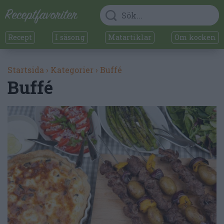
Recept
I säsong
Matartiklar
Om kocken
Startsida
›
Kategorier
›
Buffé
Buffé