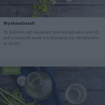
Myskmadrasaft
En kallrörd saft smaksatt med myskmadra som får
god aromatisk smak och blommig ton. Myskmadra
är en ört...
RECEPT