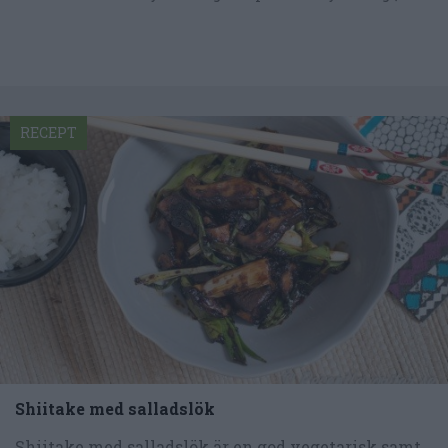
RECEPT
Shiitake med salladslök
Shiitake med salladslök är en god vegetarisk samt