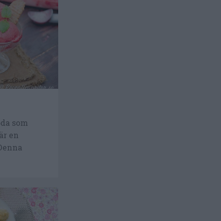
oda som
är en
 Denna