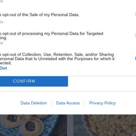
In
o opt-out of the Sale of my Personal Data.
In
r, melon och björnbär
Björnbärsfool
to opt-out of processing my Personal Data for Targeted
de
ing.
Min variant på björnbär
In
, melon och björnbär
enkel björnbärsefterrä
o opt-out of Collection, Use, Retention, Sale, and/or Sharing
 med lättvispad grädde
vispad grädde blandad
ersonal Data that Is Unrelated with the Purposes for which it
lected.
ocker. En slags
björnbär,...
Out
...
CONFIRM
RECEPT
Data Deletion
Data Access
Privacy Policy