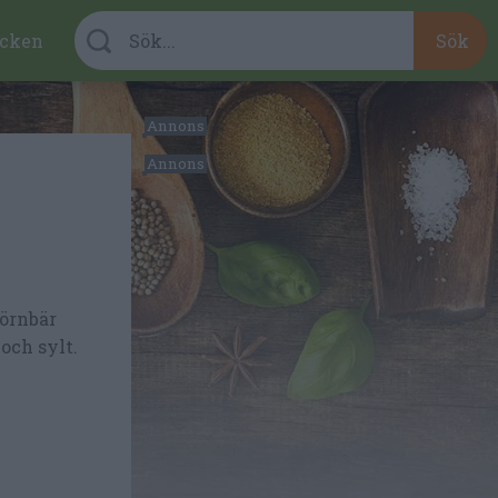
cken
jörnbär
och sylt.