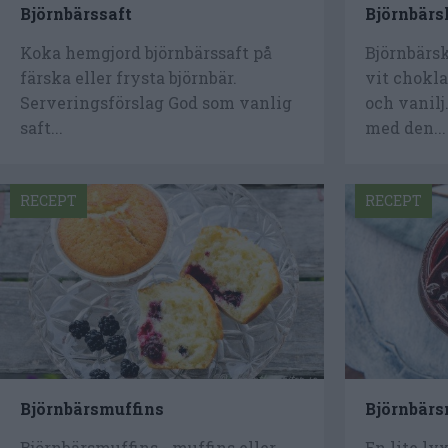
Björnbärssaft
Björnbär
Koka hemgjord björnbärssaft på
Björnbärs
färska eller frysta björnbär.
vit chokla
Serveringsförslag God som vanlig
och vanil
saft...
med den...
RECEPT
RECEPT
Björnbärsmuffins
Björnbär
Björnbärsmuffins - muffins eller
En lite ly