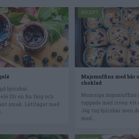
RECEPT
gelé
Majsmuffins med bär o
choklad
på björnbär.
Mumsiga majsmuffins 
elé får en fin färg och
toppade med riven vit 
gant smak. Lättlagat med
Jag tog björnbär men de
..
med...