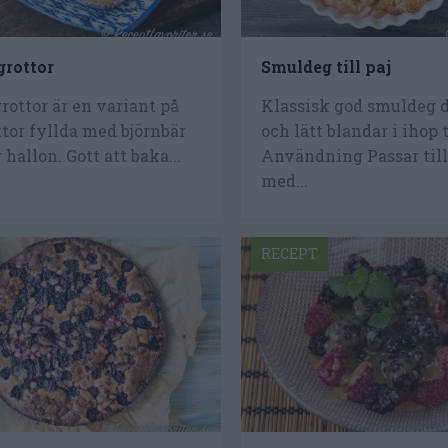
grottor
Smuldeg till paj
rottor är en variant på
Klassisk god smuldeg 
tor fyllda med björnbär
och lätt blandar i ihop 
r hallon. Gott att baka...
Användning Passar till
med...
RECEPT