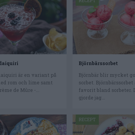
RECEPT
daiquiri
Björnbärssorbet
aiquiri är en variant på
Björnbär blir mycket g
med rom och lime samt
sorbet. Björnbärssorbet 
ème de Mûre -...
favorit bland sorbeter.
gjorde jag...
RECEPT