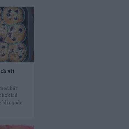
ch vit
med bär
choklad.
 blir goda