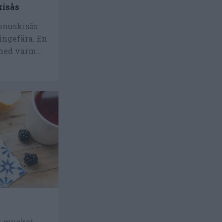
kisås
jinuskisås
ingefära. En
med varm...
r mycket