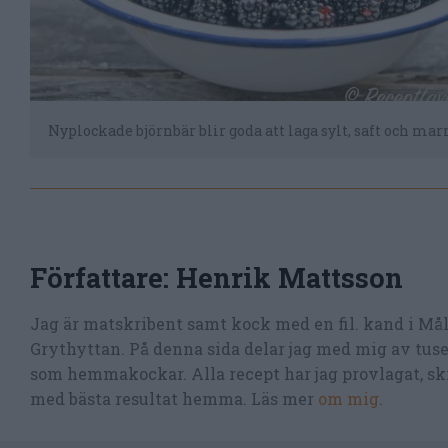
Nyplockade björnbär blir goda att laga sylt, saft och mar
Författare:
Henrik Mattsson
Jag är matskribent samt kock med en fil. kand i Må
Grythyttan. På denna sida delar jag med mig av tusen
som hemmakockar. Alla recept har jag provlagat, skr
med bästa resultat hemma. Läs mer
om mig
.