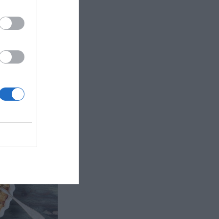
sfool - en
tt med
 med