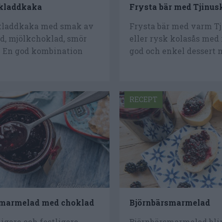
skladdkaka
Frysta bär med Tjinus
kladdkaka med smak av
Frysta bär med varm T
d, mjölkchoklad, smör
eller rysk kolasås med 
j. En god kombination
god och enkel dessert 
RECEPT
smarmelad med choklad
Björnbärsmarmelad
xigare och festligare
Björnbärsmarmelad bli