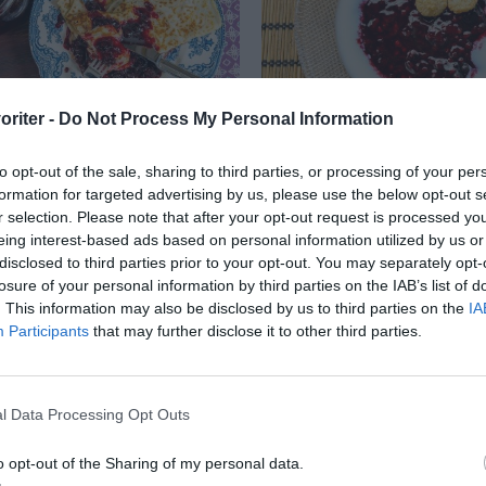
oriter -
Do Not Process My Personal Information
t med björnbär
Björnbärskräm
to opt-out of the sale, sharing to third parties, or processing of your per
formation for targeted advertising by us, please use the below opt-out s
t med björnbär är mycket
Laga god klassisk björ
r selection. Please note that after your opt-out request is processed y
 En jättegod sylt med
på färska eller frysta b
eing interest-based ads based on personal information utilized by us or
disclosed to third parties prior to your opt-out. You may separately opt-
oniabär och smakrika...
Serveringsförslag Gott
losure of your personal information by third parties on the IAB’s list of
mjölk...
. This information may also be disclosed by us to third parties on the
IA
Participants
that may further disclose it to other third parties.
RECEPT
l Data Processing Opt Outs
o opt-out of the Sharing of my personal data.