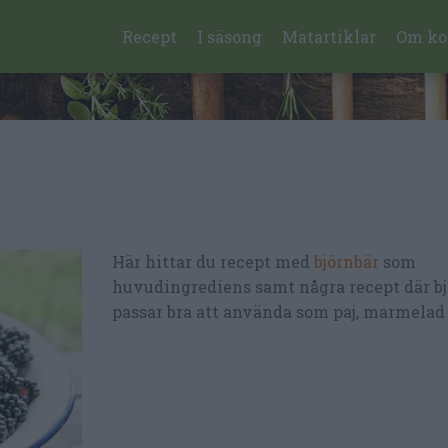
Recept
I säsong
Matartiklar
Om ko
Här hittar du recept med
björnbär
som
huvudingrediens samt några recept där b
passar bra att använda som paj, marmelad 