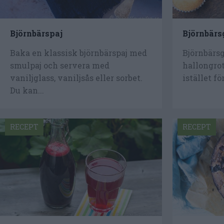
Björnbärspaj
Björnbärs
Baka en klassisk björnbärspaj med
Björnbärsg
smulpaj och servera med
hallongrot
vaniljglass, vaniljsås eller sorbet.
istället fö
Du kan...
RECEPT
RECEPT