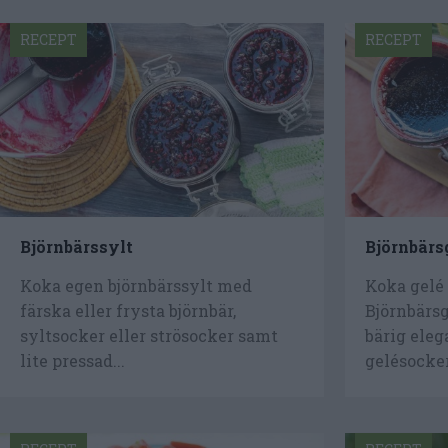
RECEPT
RECEPT
Björnbärssylt
Björnbärs
Koka egen björnbärssylt med
Koka gelé 
färska eller frysta björnbär,
Björnbärsg
syltsocker eller strösocker samt
bärig ele
lite pressad...
gelésocker.