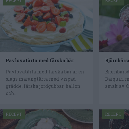
RECEPT
RECEPT
Pavlovatårta med färska bär
Björnbärs
Pavlovatårta med färska bär är en
Björnbärsd
slags marängtårta med vispad
Daiquiri 
grädde, färska jordgubbar, hallon
smak av Cr
och...
RECEPT
RECEPT