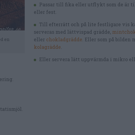
Passar till fika eller utflykt som de är t
eller fest.
Till efterrätt och på lite festligare vis
serveras med lättvispad grädde,
mintchok
eller
chokladgrädde
. Eller som på bilden
ed en
kolagrädde
.
Eller servera lätt uppvärmda i mikro el
ering.
tatismjöl.