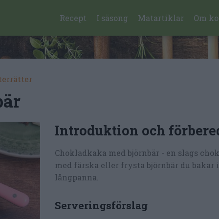
Recept
I säsong
Matartiklar
Om ko
terrätter
bär
Introduktion och förbere
Chokladkaka med björnbär - en slags chok
med färska eller frysta björnbär du bakar i
långpanna.
Serveringsförslag