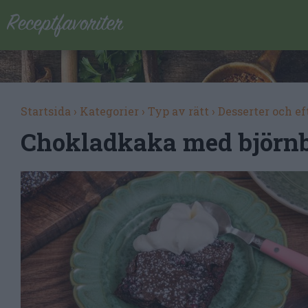
Startsida
›
Kategorier
›
Typ av rätt
›
Desserter och ef
Chokladkaka med björn