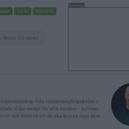
akao
Smör
Björnbär
Medel:
5
(
1
röster)
ltidsvetenskap från restauranghögskolan i
tals olika recept för alla smaker - noviser
ivit och fotat så att du ska kunna laga dem