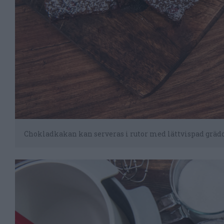
Chokladkakan kan serveras i rutor med lättvispad grädde