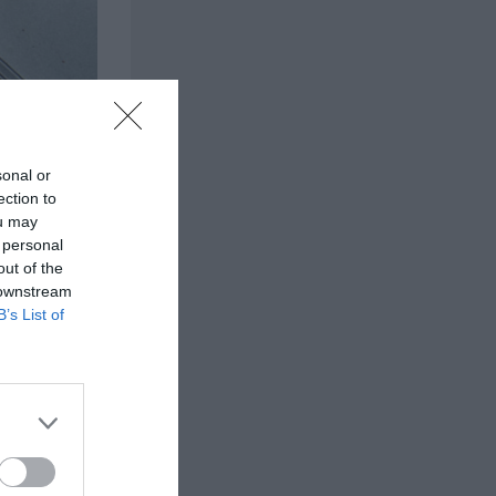
sonal or
ection to
ou may
 personal
out of the
 downstream
B’s List of
Mät upp socker och ägg i en skål; blanda björnbä
salt i en skål.