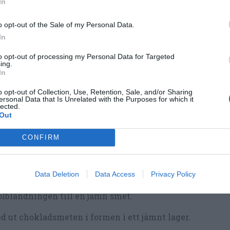
In
o opt-out of the Sale of my Personal Data.
lagning
In
to opt-out of processing my Personal Data for Targeted
ing.
t ugnen på 200 grader vanlig ugn.
In
örj en långpanna på ca 20x30 cm med smör eller klä de
o opt-out of Collection, Use, Retention, Sale, and/or Sharing
plåtspapper.
ersonal Data that Is Unrelated with the Purposes for which it
lected.
Out
lt smör i en kastrull. Sätt åt sidan att svalna.
CONFIRM
pa ägg och socker någon minut i en stor bunke.
nda kakao, bakpulver, vetemjöl och salt i en bunke.
Data Deletion
Data Access
Privacy Policy
pa i det smälta smöret i äggblandningen. Rör sedan i
lblandningen till en jämn smet.
d ut chokladsmeten i formen i ett jämnt lager.