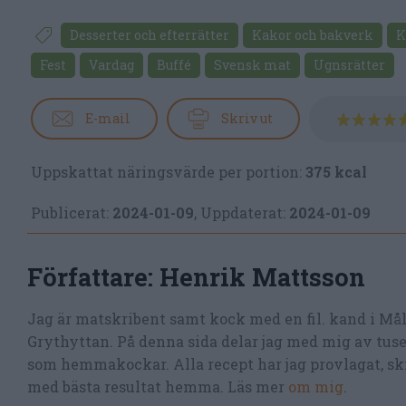
Desserter och efterrätter
Kakor och bakverk
K
Fest
Vardag
Buffé
Svensk mat
Ugnsrätter
E-mail
Skriv ut
Uppskattat näringsvärde per portion:
375 kcal
Publicerat:
2024-01-09
,
Uppdaterat:
2024-01-09
Författare:
Henrik Mattsson
Jag är matskribent samt kock med en fil. kand i Må
Grythyttan. På denna sida delar jag med mig av tusen
som hemmakockar. Alla recept har jag provlagat, skr
med bästa resultat hemma. Läs mer
om mig
.