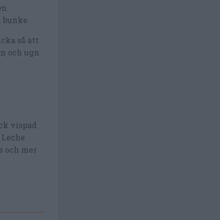
en.
n bunke.
cka så att
rm och ugn.
ick vispad
 Leche.
s och mer