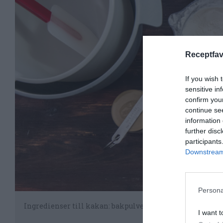
Receptfav
If you wish 
sensitive in
confirm you
continue se
information 
further disc
participants
Downstream 
Persona
Ingredienser till kakan: bakpulver, kakao, vetemjöl, strös
I want t