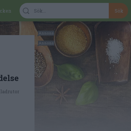
cken
delse
ladrutor