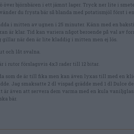
ö över björnbären i ett jämnt lager. Tryck ner lite i smet
änder du frysta bär så blanda med potatismjöl först i e
dda i mitten av ugnen i 25 minuter. Känn med en baksti
an är klar. Tid kan variera något beroende på val av fo
 gillar när den är lite kladdig i mitten men ej lös.
ut och låt svalna.
r i rutor förslagsvis 4x3 rader till 12 bitar.
a som de är till fika men kan även lyxas till med en kl
dde. Jag smaksatte 2 dl vispad grädde med 1 dl Dulce de
t är även att servera dem varma med en kula vaniljglas
ska bär.