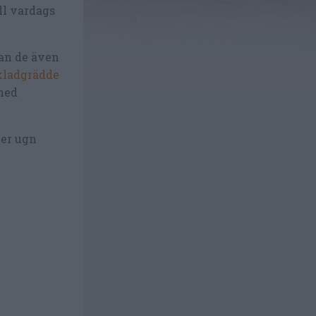
ill vardags
 kan de även
ladgrädde
 med
ler ugn