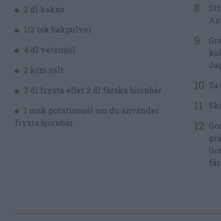
Str
2 dl kakao
Anv
1/2 tsk bakpulver
Grä
4 dl vetemjöl
kak
Jag
2 krm salt
Ta 
3 dl frysta eller 2 dl färska björnbär
Skä
1 msk potatismjöl om du använder
frysta björnbär
God
grä
Got
fär