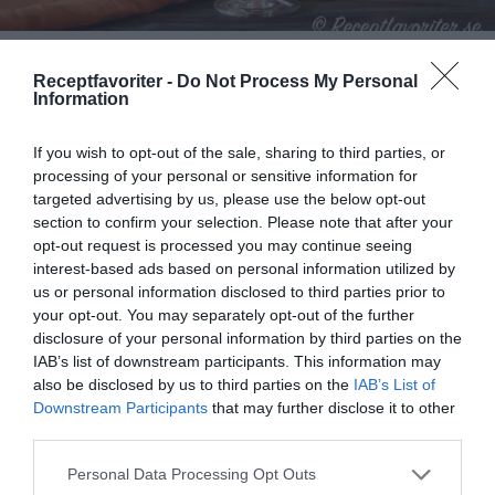
Hallondaiquiri
Receptfavoriter -
Do Not Process My Personal
Bjud på en vackert röd hallondaiquiri med lime, rom
Information
samt hallonsirap. En variant på Daiquiri som är en...
If you wish to opt-out of the sale, sharing to third parties, or
processing of your personal or sensitive information for
targeted advertising by us, please use the below opt-out
section to confirm your selection. Please note that after your
opt-out request is processed you may continue seeing
interest-based ads based on personal information utilized by
RECEPT
us or personal information disclosed to third parties prior to
your opt-out. You may separately opt-out of the further
disclosure of your personal information by third parties on the
IAB’s list of downstream participants. This information may
also be disclosed by us to third parties on the
IAB’s List of
Downstream Participants
that may further disclose it to other
third parties.
Personal Data Processing Opt Outs