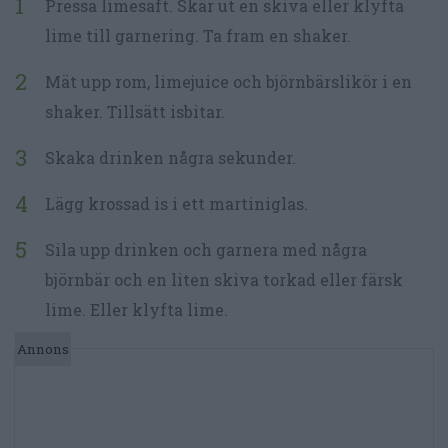
Pressa limesaft. Skär ut en skiva eller klyfta
lime till garnering. Ta fram en shaker.
Mät upp rom, limejuice och björnbärslikör i en
shaker. Tillsätt isbitar.
Skaka drinken några sekunder.
Lägg krossad is i ett martiniglas.
Sila upp drinken och garnera med några
björnbär och en liten skiva torkad eller färsk
lime. Eller klyfta lime.