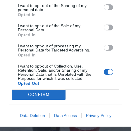
I want to opt-out of the Sharing of my
personal data.
Opted In
Fryst Hallondaiquiri
I want to opt-out of the Sale of my
Personal Data.
Fryst hallondaiquiri eller frozen raspberrydaiquiri
Opted In
blir färglad och läskande. En halloncocktail eller...
I want to opt-out of processing my
Personal Data for Targeted Advertising.
Opted In
I want to opt-out of Collection, Use,
Retention, Sale, and/or Sharing of my
Personal Data that Is Unrelated with the
Purposes for which it was collected.
RECEPT
Opted Out
CONFIRM
Data Deletion
Data Access
Privacy Policy