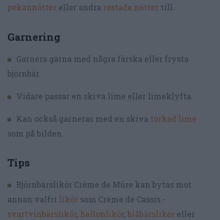
pekannötter
eller andra
rostade nötter
till.
Garnering
Garnera gärna med några färska eller frysta
björnbär.
Vidare passar en skiva lime eller limeklyfta.
Kan också garneras med en skiva
torkad lime
som på bilden.
Tips
Björnbärslikör Crème de Mûre kan bytas mot
annan valfri
likör
som Crème de Cassis -
svartvinbärslikör
,
hallonlikör
,
blåbärslikör
eller