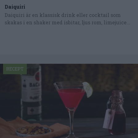
Daiquiri
Daiquiri är en klassisk drink eller cocktail som
skakas i en shaker med isbitar, ljus rom, limejuice...
RECEPT