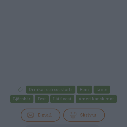
Drinkar och cocktails
Rom
Lime
Björnbär
Fest
Lättlagat
Amerikansk mat
E-mail
Skriv ut