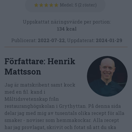
Medel:
5
(
2
röster)
Uppskattat näringsvärde per portion:
134 kcal
Publicerat:
2022-07-22
,
Uppdaterat:
2024-01-29
Författare:
Henrik
Mattsson
Jag är matskribent samt kock
med en fil. kand i
Måltidsvetenskap från
restauranghögskolan i Grythyttan. På denna sida
delar jag med mig av tusentals olika recept för alla
smaker - noviser som hemmakockar. Alla recept
har jag provlagat, skrivit och fotat så att du ska