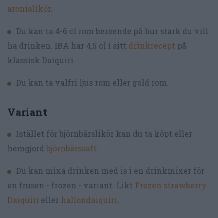
aronialikör
.
Du kan ta 4-6 cl rom beroende på hur stark du vill
ha drinken. IBA har 4,5 cl i sitt
drinkrecept
på
klassisk Daiquiri.
Du kan ta valfri ljus rom eller gold rom.
Variant
Istället för björnbärslikör kan du ta köpt eller
hemgjord
björnbärssaft
.
Du kan mixa drinken med is i en drinkmixer för
en frusen - frozen - variant. Likt
Frozen strawberry
Daiquiri
eller
hallondaiquiri
.