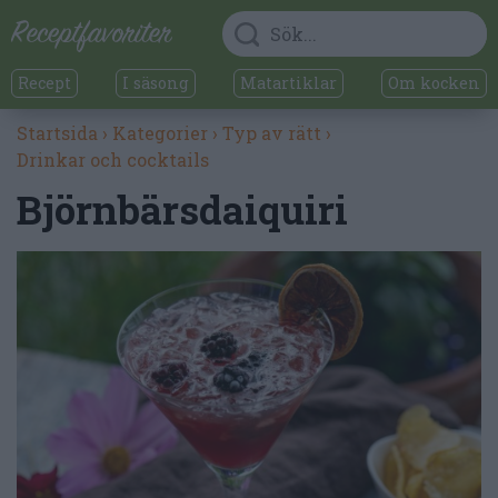
Recept
I säsong
Matartiklar
Om kocken
Startsida
›
Kategorier
›
Typ av rätt
›
Drinkar och cocktails
Björnbärsdaiquiri