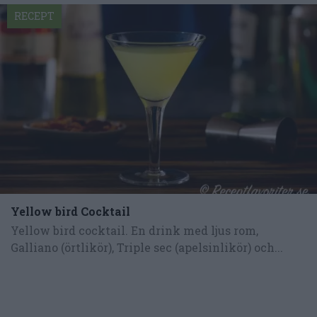
RECEPT
Yellow bird Cocktail
Yellow bird cocktail. En drink med ljus rom,
Galliano (örtlikör), Triple sec (apelsinlikör) och...