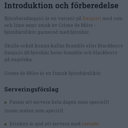
Introduktion och förberedelse
Björnbärsdaiquiri är en variant på
Daiquiri
med rom
och lime samt smak av Crème de Mûre -
björnbärslikör garnerad med björnbär.
Skulle också kunna kallas Bramble eller Blackberry
Daiquiri då björnbär heter bramble och blackberry
på engelska.
Crème de Mûre är en fransk björnbärslikör.
Serveringsförslag
Passar att servera hela dagen men speciellt
innan maten som aperitif.
Drinken är god att servera med
rostade