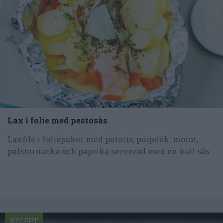
Lax i folie med pestosås
Laxfilé i foliepaket med potatis, purjolök, morot,
palsternacka och paprika serverad med en kall sås...
RECEPT