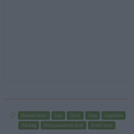
Huvudrätter
Lax
Chili
Soja
Ingefära
Vardag
Övrig asiatisk mat
Stekt mat