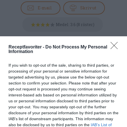
E-mail
Skriv ut
Medel:
3.6
(
8
röster)
Uppskattat näringsvärde per portion:
Receptfavoriter -
Do Not Process My Personal
476 kcal
Information
Publicerat:
2014-04-03
,
Uppdaterat:
2024-06-12
If you wish to opt-out of the sale, sharing to third parties, or
processing of your personal or sensitive information for
Författare:
Henrik
targeted advertising by us, please use the below opt-out
section to confirm your selection. Please note that after your
Mattsson
opt-out request is processed you may continue seeing
interest-based ads based on personal information utilized by
Jag är matskribent samt kock
us or personal information disclosed to third parties prior to
your opt-out. You may separately opt-out of the further
med en fil. kand i
disclosure of your personal information by third parties on the
Måltidsvetenskap från
IAB’s list of downstream participants. This information may
restauranghögskolan i Grythyttan. På denna sida
also be disclosed by us to third parties on the
IAB’s List of