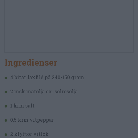
Ingredienser
4 bitar laxfilé på 240-150 gram
2 msk matolja ex. solrosolja
1 krm salt
0,5 krm vitpeppar
2 klyftor vitlök