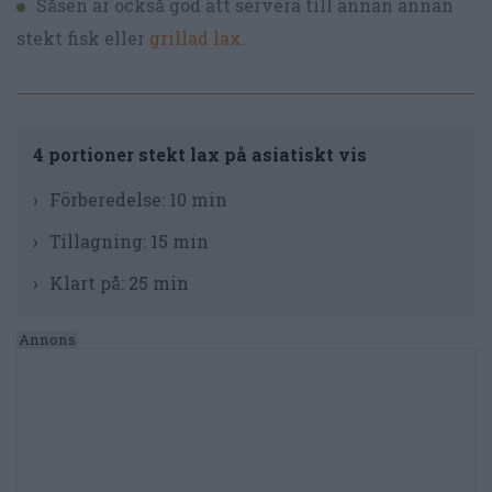
Såsen är också god att servera till annan annan
stekt fisk eller
grillad lax
.
4 portioner stekt lax på asiatiskt vis
Förberedelse:
10 min
Tillagning:
15 min
Klart på:
25 min