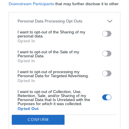
delar jag med mig av tusentals olika recept för alla
Downstream Participants
that may further disclose it to other
smaker - noviser som hemmakockar. Alla recept
third parties.
har jag provlagat, skrivit och fotat så att du ska
Personal Data Processing Opt Outs
kunna laga dem med bästa resultat hemma. Läs mer
om mig
.
I want to opt-out of the Sharing of my
personal data.
Opted In
I want to opt-out of the Sale of my
Personal Data.
Tillbehör och liknande:
Opted In
I want to opt-out of processing my
RECEPT
Personal Data for Targeted Advertising.
Opted In
I want to opt-out of Collection, Use,
Retention, Sale, and/or Sharing of my
Personal Data that Is Unrelated with the
Purposes for which it was collected.
Opted Out
CONFIRM