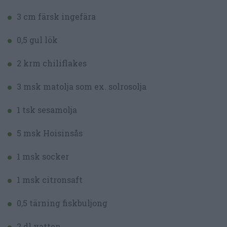
3 cm färsk ingefära
0,5 gul lök
2 krm chiliflakes
3 msk matolja som ex. solrosolja
1 tsk sesamolja
5 msk Hoisinsås
1 msk socker
1 msk citronsaft
0,5 tärning fiskbuljong
2 dl vatten