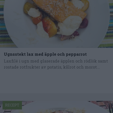
Ugnsstekt lax med äpple och pepparrot
Laxfilé i ugn med glaserade äpplen och rödlök samt
rostade rotfrukter av potatis, kålrot och morot...
RECEPT