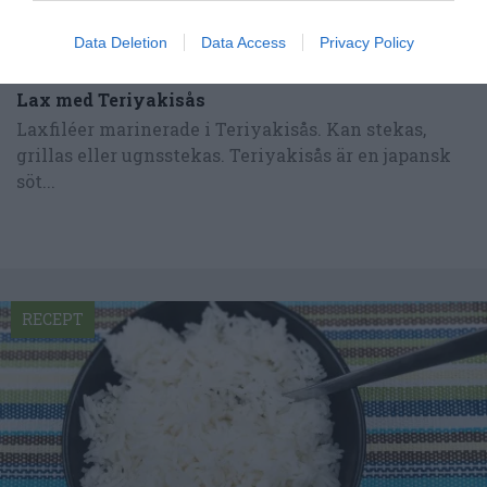
Data Deletion
Data Access
Privacy Policy
Lax med Teriyakisås
Laxfiléer marinerade i Teriyakisås. Kan stekas,
grillas eller ugnsstekas. Teriyakisås är en japansk
söt...
RECEPT