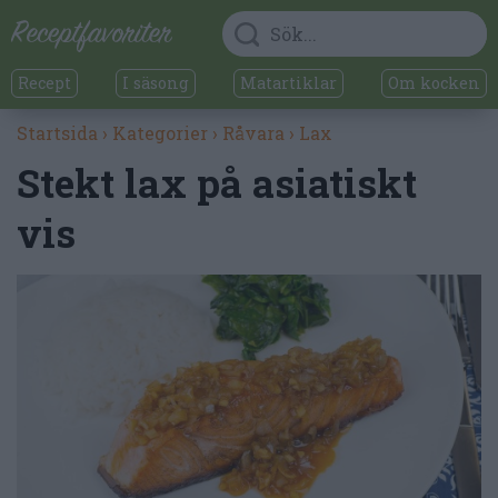
Recept
I säsong
Matartiklar
Om kocken
Startsida
›
Kategorier
›
Råvara
›
Lax
Stekt lax på asiatiskt
vis