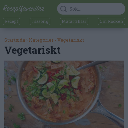
Recept
I säsong
Matartiklar
Om kocken
Startsida
›
Kategorier
›
Vegetariskt
Vegetariskt