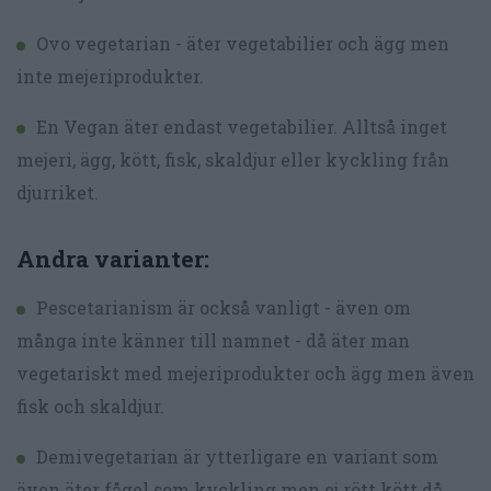
Ovo vegetarian - äter vegetabilier och ägg men
inte mejeriprodukter.
En Vegan äter endast vegetabilier. Alltså inget
mejeri, ägg, kött, fisk, skaldjur eller kyckling från
djurriket.
Andra varianter:
Pescetarianism är också vanligt - även om
många inte känner till namnet - då äter man
vegetariskt med mejeriprodukter och ägg men även
fisk och skaldjur.
Demivegetarian är ytterligare en variant som
även äter fågel som kyckling men ej rött kött då.