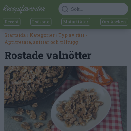
Recept
I säsong
Matartiklar
Om kocken
Startsida
›
Kategorier
›
Typ av rätt
›
Aptitretare, snittar och tilltugg
Rostade valnötter