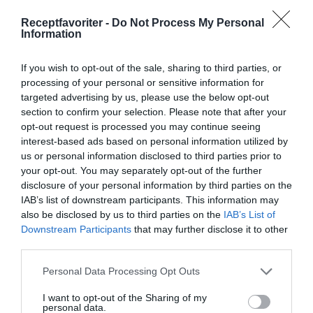
Receptfavoriter -
Do Not Process My Personal
Information
If you wish to opt-out of the sale, sharing to third parties, or
processing of your personal or sensitive information for
targeted advertising by us, please use the below opt-out
Aptitretare, snittar och tilltugg
Nötter
section to confirm your selection. Please note that after your
Valnötter
Fest
Vardag
Friluftsmat
Utflykt
opt-out request is processed you may continue seeing
interest-based ads based on personal information utilized by
Lättlagat
Mat från övriga medelhavet
us or personal information disclosed to third parties prior to
Vegetariskt
Vegan
Ugnsrätter
your opt-out. You may separately opt-out of the further
disclosure of your personal information by third parties on the
IAB’s list of downstream participants. This information may
E-mail
Skriv ut
also be disclosed by us to third parties on the
IAB’s List of
Downstream Participants
that may further disclose it to other
third parties.
Medel:
3.9
(
38
röster)
Personal Data Processing Opt Outs
Uppskattat näringsvärde per portion:
I want to opt-out of the Sharing of my
335 kcal
personal data.