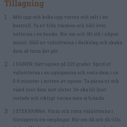
Tillagning
Mät upp och koka upp vatten och salt i en
kastrull. Ta av från värmen och häll över
nötterna i en bunke. Rör om och låt stå i någon
minut. Häll av valnötterna i durkslag och skaka
dem så torra det går.
I UGNEN: Sätt ugnen på 225 grader. Sprid ut
valnötterna i en ugnspanna och rosta dem i ca
5-8 minuter i mitten av ugnen. Ta gärna ut och
vänd runt dem mot slutet. De ska bli ljust
rostade och riktigt varma men ej brända.
I STEKPANNA: Värm och rosta valnötterna i
förslagsvis tre omgångar. Rör om då och då tills