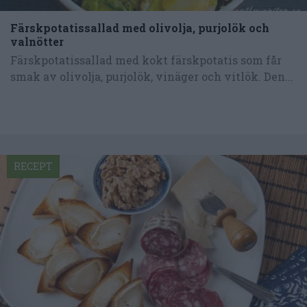
Färskpotatissallad med olivolja, purjolök och
valnötter
Färskpotatissallad med kokt färskpotatis som får
smak av olivolja, purjolök, vinäger och vitlök. Den...
RECEPT