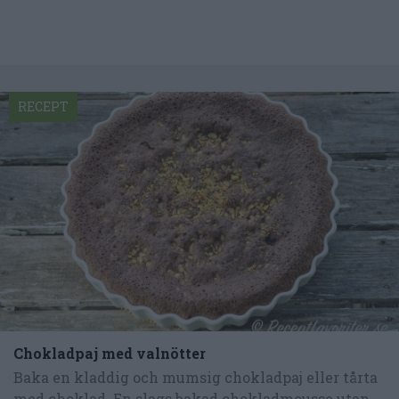
RECEPT
Chokladpaj med valnötter
Baka en kladdig och mumsig chokladpaj eller tårta
med choklad. En slags bakad chokladmousse utan