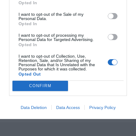
Opted In
Publicerat:
2016-08-29
,
Uppdaterat:
2019-10-11
I want to opt-out of the Sale of my
Personal Data.
Opted In
Författare:
Henrik
I want to opt-out of processing my
Mattsson
Personal Data for Targeted Advertising.
Opted In
Jag är matskribent samt kock
I want to opt-out of Collection, Use,
Retention, Sale, and/or Sharing of my
med en fil. kand i
Personal Data that Is Unrelated with the
Purposes for which it was collected.
Måltidsvetenskap från
Opted Out
restauranghögskolan i Grythyttan. På denna sida
delar jag med mig av tusentals olika recept för alla
CONFIRM
smaker - noviser som hemmakockar. Alla recept
har jag provlagat, skrivit och fotat så att du ska
kunna laga dem med bästa resultat hemma. Läs mer
Data Deletion
Data Access
Privacy Policy
om mig
.