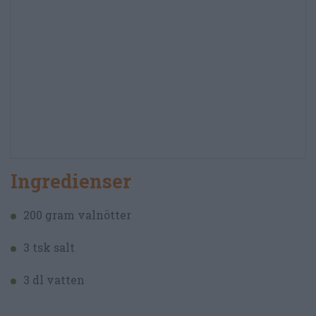
Ingredienser
200 gram valnötter
3 tsk salt
3 dl vatten