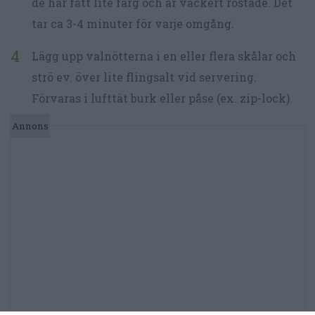
de har fått lite färg och är vackert rostade. Det
tar ca 3-4 minuter för varje omgång.
Lägg upp valnötterna i en eller flera skålar och
strö ev. över lite flingsalt vid servering.
Förvaras i lufttät burk eller påse (ex. zip-lock).