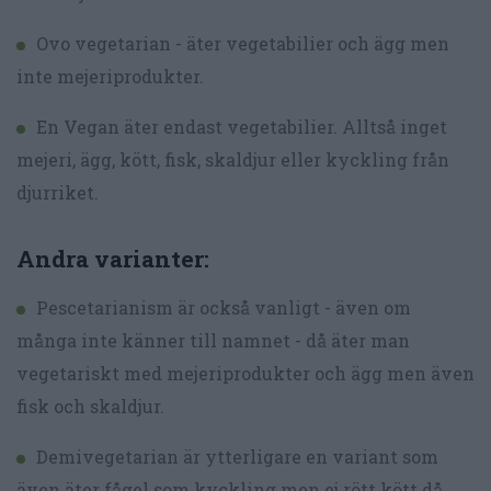
Ovo vegetarian - äter vegetabilier och ägg men
inte mejeriprodukter.
En Vegan äter endast vegetabilier. Alltså inget
mejeri, ägg, kött, fisk, skaldjur eller kyckling från
djurriket.
Andra varianter:
Pescetarianism är också vanligt - även om
många inte känner till namnet - då äter man
vegetariskt med mejeriprodukter och ägg men även
fisk och skaldjur.
Demivegetarian är ytterligare en variant som
även äter fågel som kyckling men ej rött kött då.