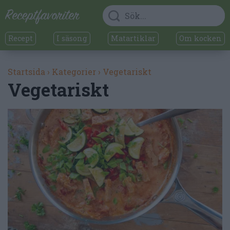
Recept
I säsong
Matartiklar
Om kocken
Startsida
›
Kategorier
›
Vegetariskt
Vegetariskt