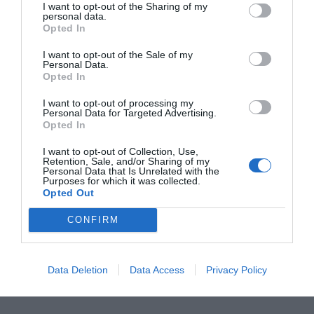
I want to opt-out of the Sharing of my
personal data.
RECEPT
Opted In
I want to opt-out of the Sale of my
Personal Data.
Opted In
I want to opt-out of processing my
Personal Data for Targeted Advertising.
Opted In
I want to opt-out of Collection, Use,
Retention, Sale, and/or Sharing of my
Personal Data that Is Unrelated with the
Purposes for which it was collected.
Opted Out
Sushi Maki sushirullar
CONFIRM
Sushi Maki är skivade bitar av en sjögräsrulle fylld
med ris, fisk som lax och grönsaker som gurka...
Data Deletion
Data Access
Privacy Policy