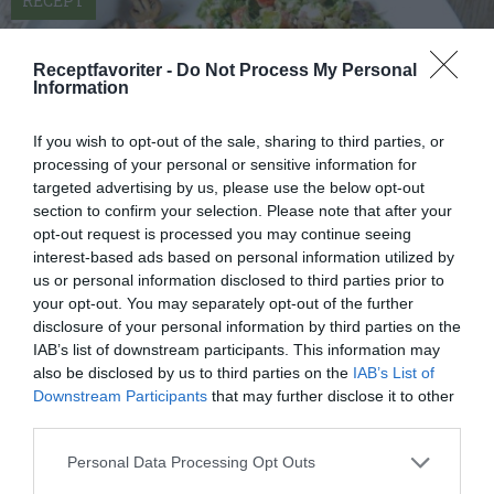
RECEPT
Receptfavoriter -
Do Not Process My Personal
Information
If you wish to opt-out of the sale, sharing to third parties, or
processing of your personal or sensitive information for
targeted advertising by us, please use the below opt-out
section to confirm your selection. Please note that after your
opt-out request is processed you may continue seeing
interest-based ads based on personal information utilized by
us or personal information disclosed to third parties prior to
your opt-out. You may separately opt-out of the further
Sallad med fetaost, svamp och avokado
disclosure of your personal information by third parties on the
Sallad med fetaost, svamp, avokado, tomat, rödlök
IAB’s list of downstream participants. This information may
och lite vitlök. Serveringsförslag Passar utmärkt
also be disclosed by us to third parties on the
IAB’s List of
Downstream Participants
that may further disclose it to other
som...
third parties.
Personal Data Processing Opt Outs