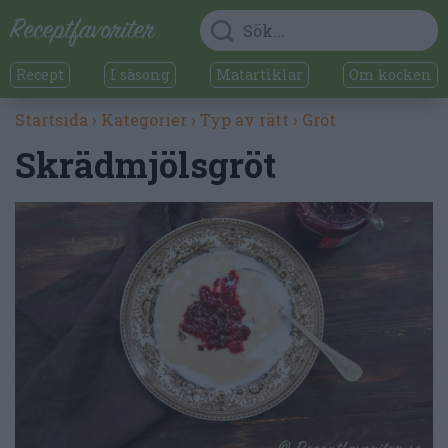
Recept
I säsong
Matartiklar
Om kocken
Startsida
›
Kategorier
›
Typ av rätt
›
Gröt
Skrädmjölsgröt