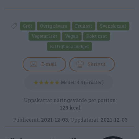
Gröt
Övrig råvara
Frukost
Svensk mat
Vegetariskt
Vegan
Kokt mat
Billigt och budget
E-mail
Skriv ut
Medel:
4.4
(
5
röster)
Uppskattat näringsvärde per portion:
123 kcal
Publicerat:
2021-12-03
,
Uppdaterat:
2021-12-03