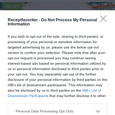
RECEPT
Receptfavoriter -
Do Not Process My Personal
Information
If you wish to opt-out of the sale, sharing to third parties, or
processing of your personal or sensitive information for
targeted advertising by us, please use the below opt-out
section to confirm your selection. Please note that after your
opt-out request is processed you may continue seeing
interest-based ads based on personal information utilized by
us or personal information disclosed to third parties prior to
your opt-out. You may separately opt-out of the further
Bovetegröt
disclosure of your personal information by third parties on the
Bovetegröt - koka en glutenfri gröt av bovete .
IAB’s list of downstream participants. This information may
Gröten passar alla men speciellt glutenintoleranta.
also be disclosed by us to third parties on the
IAB’s List of
Downstream Participants
that may further disclose it to other
En...
third parties.
Personal Data Processing Opt Outs