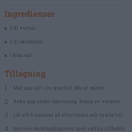
Ingredienser
5 dl vatten
2 dl skrädmjöl
1 krm salt
Tillagning
Mät upp allt i en kastrull. Rör ut mjölet.
Koka upp under omrörning. Stäng av värmen.
Låt stå 5 minuter på eftervärme och svälla till.
Servera skrädmjölsgröten med valfria tillbehör.