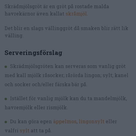
Skrädmjölsgröt är en gröt på rostade malda
havrekärnor även kallat
skråmjöl
.
Det blir en slags vällinggröt då smaken blir rätt lik
välling.
Serveringsförslag
Skrädmjölsgröten kan serveras som vanlig gröt
med kall mjölk råsocker; rårörda lingon; sylt; kanel
och socker och/eller färska bär på.
Istället för vanlig mjölk kan du ta mandelmjölk,
havremjölk eller rismjölk.
Du kan göra egen
äppelmos
,
lingonsylt
eller
valfri
sylt
att ta på.