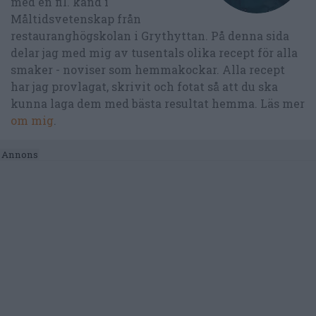
med en fil. kand i
Måltidsvetenskap från
restauranghögskolan i Grythyttan. På denna sida
delar jag med mig av tusentals olika recept för alla
smaker - noviser som hemmakockar. Alla recept
har jag provlagat, skrivit och fotat så att du ska
kunna laga dem med bästa resultat hemma. Läs mer
om mig
.