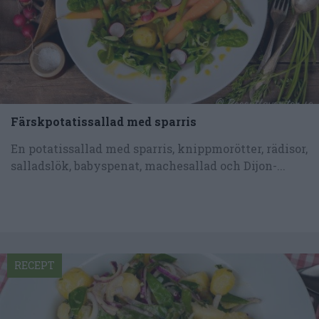
Färskpotatissallad med sparris
En potatissallad med sparris, knippmorötter, rädisor,
salladslök, babyspenat, machesallad och Dijon-...
RECEPT