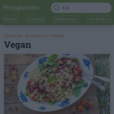
Recept
I säsong
Matartiklar
Om kocken
Startsida
›
Kategorier
›
Vegan
Vegan