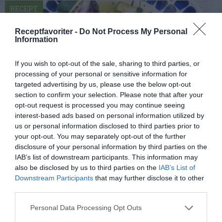
RECEPT
Receptfavoriter -
Do Not Process My Personal
Information
If you wish to opt-out of the sale, sharing to third parties, or
processing of your personal or sensitive information for
targeted advertising by us, please use the below opt-out
section to confirm your selection. Please note that after your
opt-out request is processed you may continue seeing
interest-based ads based on personal information utilized by
us or personal information disclosed to third parties prior to
your opt-out. You may separately opt-out of the further
Grönsaksspett
disclosure of your personal information by third parties on the
IAB’s list of downstream participants. This information may
Grönsaksspett är gott som tillbehör. Smidigt att
also be disclosed by us to third parties on the
IAB’s List of
laga om du ändå grillar annat. Här med paprika,
Downstream Participants
that may further disclose it to other
rödlök...
third parties.
Personal Data Processing Opt Outs