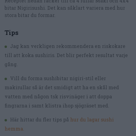
Receptet nedan räcker till ca 4 rullar Maki och 4x4
bitar Nigirisushi. Det kan såklart variera med hur
stora bitar du formar.
Tips
Jag kan verkligen rekommendera en riskokare
till att koka sushiris. Det blir perfekt resultat varje
gång.
Vill du forma sushibitar nigiri-stil eller
makirullar så är det smidigt att ha en skål med
vatten med någon tsk risvinäger i att doppa
fingrarna i samt klistra ihop sjögräset med.
Här hittar du fler tips på
hur du lagar sushi
hemma.