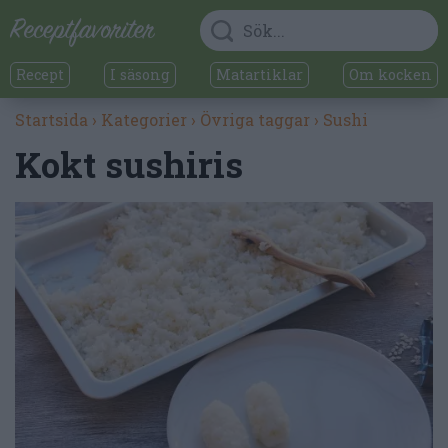
Recept
I säsong
Matartiklar
Om kocken
Startsida
›
Kategorier
›
Övriga taggar
›
Sushi
Kokt sushiris