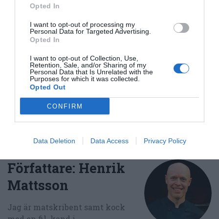
Buffé
Japansk mat
Vegetariskt
Vegan
Opted In
Kokt mat
Sushi
I want to opt-out of processing my
Personal Data for Targeted Advertising.
Opted In
E-mail
Skriv ut
I want to opt-out of Collection, Use,
Retention, Sale, and/or Sharing of my
Personal Data that Is Unrelated with the
Medel:
3.8
(
186
röster)
Purposes for which it was collected.
Opted Out
Uppskattat näringsvärde per portion:
CONFIRM
203 kcal
Publicerat:
2006-08-10
,
Uppdaterat:
2022-04-11
Data Deletion
Data Access
Privacy Policy
Författare:
Henrik
Mattsson
Jag är matskribent samt kock
med en fil. kand i